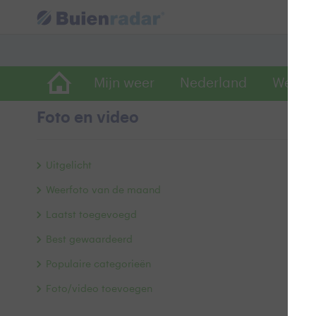
Mijn weer
Nederland
Wereld
Foto en video
z
Uitgelicht
Weerfoto van de maand
Laatst toegevoegd
Best gewaardeerd
Populaire categorieën
Foto/video toevoegen