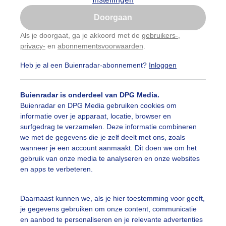
Is goed, toon de popup
Doorgaan
Nu niet, misschien later
Als je doorgaat, ga je akkoord met de
gebruikers-
,
privacy-
en
abonnementsvoorwaarden
.
Gebruik je Safari en wil je niet elke dag deze pop-up
zien?
Heb je al een Buienradar-abonnement?
Inloggen
Klik
hier
om dit aan te passen
Buienradar is onderdeel van DPG Media.
Buienradar en DPG Media gebruiken cookies om
informatie over je apparaat, locatie, browser en
surfgedrag te verzamelen. Deze informatie combineren
we met de gegevens die je zelf deelt met ons, zoals
wanneer je een account aanmaakt. Dit doen we om het
gebruik van onze media te analyseren en onze websites
ond valt
en apps te verbeteren.
r: werner de vliegere
Gemaakt: 10-06-2026, 34x bekeken
Daarnaast kunnen we, als je hier toestemming voor geeft,
omer
Zonsondergang
je gegevens gebruiken om onze content, communicatie
en aanbod te personaliseren en je relevante advertenties