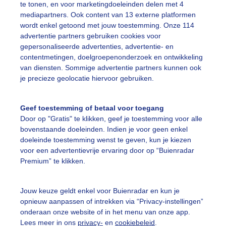
te tonen, en voor marketingdoeleinden delen met 4
mediapartners. Ook content van 13 externe platformen
ekijk slideshow
wordt enkel getoond met jouw toestemming. Onze 114
advertentie partners gebruiken cookies voor
gepersonaliseerde advertenties, advertentie- en
contentmetingen, doelgroepenonderzoek en ontwikkeling
van diensten. Sommige advertentie partners kunnen ook
je precieze geolocatie hiervoor gebruiken.
Een moment geduld
Geef toestemming of betaal voor toegang
Door op "Gratis" te klikken, geef je toestemming voor alle
bovenstaande doeleinden. Indien je voor geen enkel
uienradar
Mijn weer
doeleinde toestemming wenst te geven, kun je kiezen
voor een advertentievrije ervaring door op “Buienradar
fsgegevens
De Bilt
Premium” te klikken.
stelde vragen
Jouw keuze geldt enkel voor Buienradar en kun je
t
opnieuw aanpassen of intrekken via “Privacy-instellingen”
elijkheid
onderaan onze website of in het menu van onze app.
Lees meer in ons
privacy-
en
cookiebeleid
.
kersvoorwaarden