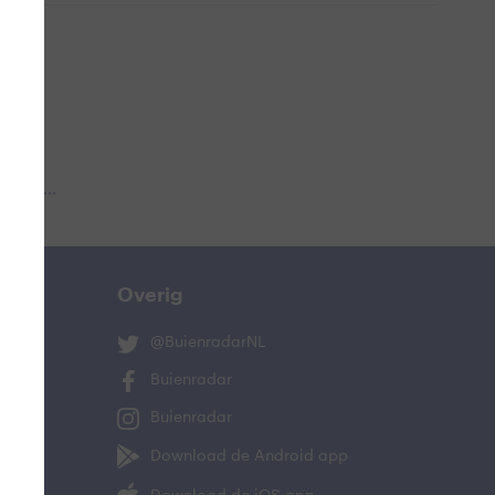
 aub...
Overig
@BuienradarNL
Buienradar
Buienradar
Download de Android app