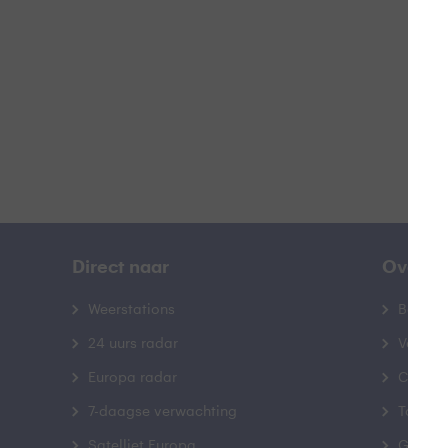
B
Direct naar
Over B
Weerstations
Bedrij
24 uurs radar
Veelge
Europa radar
Contac
7-daagse verwachting
Toegank
Satelliet Europa
Gebrui