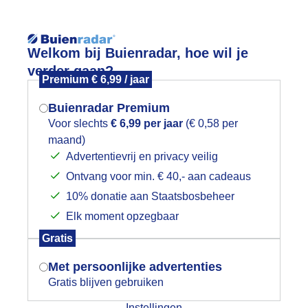
Reisinforma
Lees meer.
Welkom bij Buienradar, hoe wil je
verder gaan?
Premium € 6,99 / jaar
wijd
Foto en video
Weerzine
Buienradar Premium
Zoeken in 
Voor slechts
€ 6,99 per jaar
(€ 0,58 per
maand)
Mogen we je locatie gebruiken voor
onsondergang
Advertentievrij en privacy veilig
het weer?
Ontvang voor min. € 40,- aan cadeaus
10% donatie aan Staatsbosbeheer
Elk moment opzegbaar
Indien je hier nog geen akkoord op hebt
Gratis
gegeven, verschijnt er zo een pop-up uit
je browser waarin deze toestemming
Met persoonlijke advertenties
gevraagd wordt.
Gratis blijven gebruiken
Instellingen