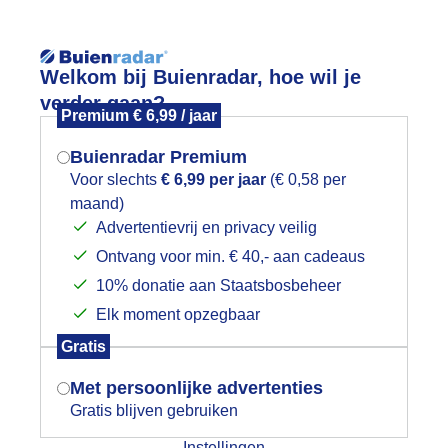
Reisinforma
Lees meer.
Welkom bij Buienradar, hoe wil je
verder gaan?
Premium € 6,99 / jaar
wijd
Foto en video
Weerzine
Buienradar Premium
Zoeken in 
Voor slechts
€ 6,99 per jaar
(€ 0,58 per
maand)
Mogen we je locatie gebruiken voor
OOIE WOLKEN DAG
Advertentievrij en privacy veilig
het weer?
Ontvang voor min. € 40,- aan cadeaus
10% donatie aan Staatsbosbeheer
Elk moment opzegbaar
Indien je hier nog geen akkoord op hebt
Gratis
gegeven, verschijnt er zo een pop-up uit
je browser waarin deze toestemming
Met persoonlijke advertenties
gevraagd wordt.
Gratis blijven gebruiken
Instellingen