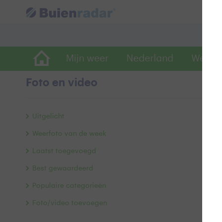
Mijn weer
Nederland
Wereld
Foto en video
M
Uitgelicht
Weerfoto van de week
Laatst toegevoegd
Best gewaardeerd
Populaire categorieën
Foto/video toevoegen