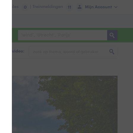
tie:
Files
| Treinmeldingen
Mijn Account
0
11
foto & video: