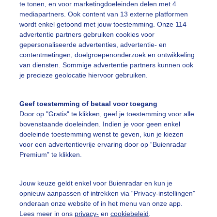
te tonen, en voor marketingdoeleinden delen met 4
mediapartners. Ook content van 13 externe platformen
wordt enkel getoond met jouw toestemming. Onze 114
advertentie partners gebruiken cookies voor
gepersonaliseerde advertenties, advertentie- en
Een moment geduld
contentmetingen, doelgroepenonderzoek en ontwikkeling
van diensten. Sommige advertentie partners kunnen ook
je precieze geolocatie hiervoor gebruiken.
uienradar
Mijn weer
Geef toestemming of betaal voor toegang
Door op "Gratis" te klikken, geef je toestemming voor alle
fsgegevens
De Bilt
bovenstaande doeleinden. Indien je voor geen enkel
stelde vragen
doeleinde toestemming wenst te geven, kun je kiezen
voor een advertentievrije ervaring door op “Buienradar
t
Premium” te klikken.
elijkheid
kersvoorwaarden
Jouw keuze geldt enkel voor Buienradar en kun je
opnieuw aanpassen of intrekken via “Privacy-instellingen”
eren
onderaan onze website of in het menu van onze app.
Lees meer in ons
privacy-
en
cookiebeleid
.
adar Team