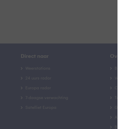
Direct naar
Over B
Weerstations
Bedrij
24 uurs radar
Veelge
Europa radar
Contac
7-daagse verwachting
Toegank
Satelliet Europa
Gebrui
Advert
Buienr