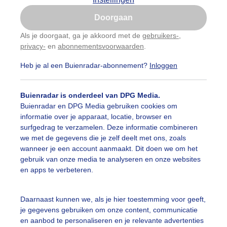
Is goed, toon de popup
Doorgaan
Nu niet, misschien later
Als je doorgaat, ga je akkoord met de
gebruikers-
,
privacy-
en
abonnementsvoorwaarden
.
Gebruik je Safari en wil je niet elke dag deze pop-up
zien?
Heb je al een Buienradar-abonnement?
Inloggen
Klik
hier
om dit aan te passen
Buienradar is onderdeel van DPG Media.
Buienradar en DPG Media gebruiken cookies om
informatie over je apparaat, locatie, browser en
surfgedrag te verzamelen. Deze informatie combineren
we met de gegevens die je zelf deelt met ons, zoals
wanneer je een account aanmaakt. Dit doen we om het
gebruik van onze media te analyseren en onze websites
r: Els Bax
Gemaakt: 10-06-2026, 44x bekeken
en apps te verbeteren.
Daarnaast kunnen we, als je hier toestemming voor geeft,
je gegevens gebruiken om onze content, communicatie
ekijk slideshow
en aanbod te personaliseren en je relevante advertenties