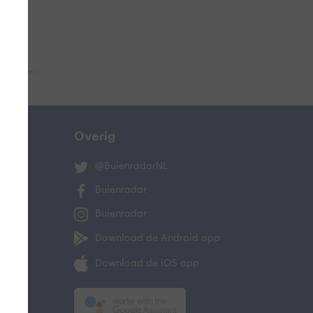
 aub...
Overig
@BuienradarNL
Buienradar
Buienradar
Download de Android app
Download de iOS app