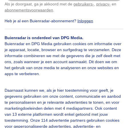
Als je doorgaat, ga je akkoord met de
gebruikers-
,
privacy-
en
Klik
hier
om dit aan te passen
abonnementsvoorwaarden
.
Heb je al een Buienradar-abonnement?
Inloggen
Bekijk slideshow
Buienradar is onderdeel van DPG Media.
Buienradar en DPG Media gebruiken cookies om informatie over
je apparaat, locatie, browser en surfgedrag te verzamelen. Deze
informatie combineren we met de gegevens die je zelf deelt met
ons, zoals wanneer je een account aanmaakt. Dit doen we om
Een moment geduld aub...
het gebruik van onze media te analyseren en onze websites en
apps te verbeteren.
Daarnaast kunnen we, als je hier toestemming voor geeft, je
gegevens gebruiken om onze content, communicatie en aanbod
te personaliseren en je relevante advertenties te tonen, en voor
Over Buienradar
marketingdoeleinden delen met 4 mediapartners. Ook content
van 13 externe platformen wordt enkel getoond met jouw
toestemming. Onze 114 advertentie partners gebruiken cookies
Bedrijfsgegevens
voor gepersonaliseerde advertenties, advertentie- en