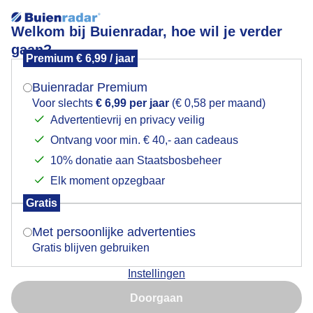
Welkom bij Buienradar, hoe wil je verder
gaan?
Premium € 6,99 / jaar
Mogen we je locatie gebruiken voor het
MOOIE WOLKEN DAG
weer?
Buienradar Premium
Voor slechts
€ 6,99 per jaar
(€ 0,58 per maand)
Advertentievrij en privacy veilig
Ontvang voor min. € 40,- aan cadeaus
Indien je hier nog geen akkoord op hebt gegeven,
verschijnt er zo een pop-up uit je browser waarin
10% donatie aan Staatsbosbeheer
deze toestemming gevraagd wordt.
Elk moment opzegbaar
Gratis
Is goed, toon de popup
Met persoonlijke advertenties
Gratis blijven gebruiken
Instellingen
Nu niet, misschien later
Door: Els Bax
Gemaakt: 10-06-2026, 32x bekeken
Doorgaan
Gebruik je Safari en wil je niet elke dag deze pop-up zien?