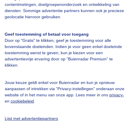
contentmetingen, doelgroepenonderzoek en ontwikkeling van
Veelgestelde vragen
diensten. Sommige advertentie partners kunnen ook je precieze
Contact
geolocatie hiervoor gebruiken.
Toegankelijkheid
Geef toestemming of betaal voor toegang
Gebruikersvoorwaarden
Door op "Gratis" te klikken, geef je toestemming voor alle
Adverteren
bovenstaande doeleinden. Indien je voor geen enkel doeleinde
toestemming wenst te geven, kun je kiezen voor een
Buienradar Team
advertentievrije ervaring door op “Buienradar Premium” te
klikken.
Privacy beleid
Cookie beleid
Jouw keuze geldt enkel voor Buienradar en kun je opnieuw
Privacy instellingen
aanpassen of intrekken via “Privacy-instellingen” onderaan onze
website of in het menu van onze app. Lees meer in ons
privacy-
Gratis weerdata
en
cookiebeleid
.
@BuienradarNL
Lijst met advertentiepartners
Buienradar
Buienradar