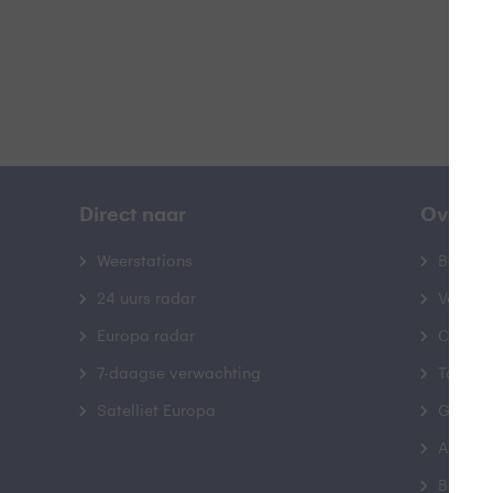
Direct naar
Over B
Weerstations
Bedrij
24 uurs radar
Veelge
Europa radar
Contac
7-daagse verwachting
Toegank
Satelliet Europa
Gebrui
Advert
Buienr