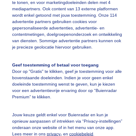
te tonen, en voor marketingdoeleinden delen met 4
mediapartners. Ook content van 13 externe platformen
wordt enkel getoond met jouw toestemming. Onze 114
advertentie partners gebruiken cookies voor
gepersonaliseerde advertenties, advertentie- en
Een moment geduld
contentmetingen, doelgroepenonderzoek en ontwikkeling
van diensten. Sommige advertentie partners kunnen ook
je precieze geolocatie hiervoor gebruiken.
uienradar
Mijn weer
Geef toestemming of betaal voor toegang
Door op "Gratis" te klikken, geef je toestemming voor alle
fsgegevens
De Bilt
bovenstaande doeleinden. Indien je voor geen enkel
stelde vragen
doeleinde toestemming wenst te geven, kun je kiezen
voor een advertentievrije ervaring door op “Buienradar
t
Premium” te klikken.
elijkheid
kersvoorwaarden
Jouw keuze geldt enkel voor Buienradar en kun je
opnieuw aanpassen of intrekken via “Privacy-instellingen”
eren
onderaan onze website of in het menu van onze app.
Lees meer in ons
privacy-
en
cookiebeleid
.
adar Team