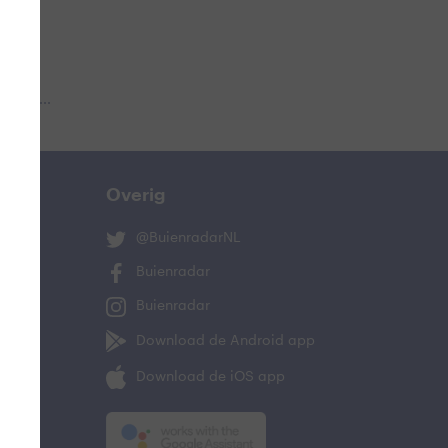
 aub...
Overig
@BuienradarNL
Buienradar
Buienradar
Download de Android app
Download de iOS app