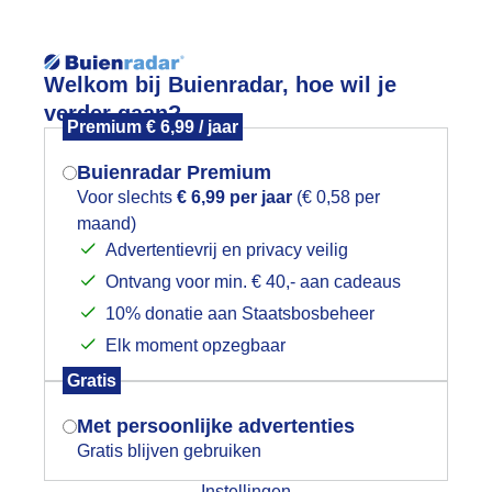
Reisinforma
Lees meer.
Welkom bij Buienradar, hoe wil je
verder gaan?
Premium € 6,99 / jaar
wijd
Foto en video
Weerzine
Buienradar Premium
Zoeken in 
Voor slechts
€ 6,99 per jaar
(€ 0,58 per
maand)
Mogen we je locatie gebruiken voor
 bft GENIETEN IN DE BRANDING (Kat
Advertentievrij en privacy veilig
het weer?
Ontvang voor min. € 40,- aan cadeaus
10% donatie aan Staatsbosbeheer
Elk moment opzegbaar
Indien je hier nog geen akkoord op hebt
Gratis
gegeven, verschijnt er zo een pop-up uit
je browser waarin deze toestemming
Met persoonlijke advertenties
gevraagd wordt.
Gratis blijven gebruiken
Instellingen