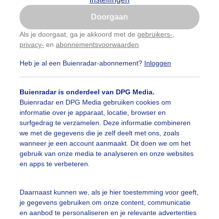
Is goed, toon de popup
Doorgaan
Nu niet, misschien later
Als je doorgaat, ga je akkoord met de
gebruikers-
,
privacy-
en
abonnementsvoorwaarden
.
Gebruik je Safari en wil je niet elke dag deze pop-up
zien?
Heb je al een Buienradar-abonnement?
Inloggen
Klik
hier
om dit aan te passen
Buienradar is onderdeel van DPG Media.
Buienradar en DPG Media gebruiken cookies om
informatie over je apparaat, locatie, browser en
surfgedrag te verzamelen. Deze informatie combineren
we met de gegevens die je zelf deelt met ons, zoals
wanneer je een account aanmaakt. Dit doen we om het
gebruik van onze media te analyseren en onze websites
r: Johan Westra
Gemaakt: 10-06-2026, 27x bekeken
en apps te verbeteren.
Daarnaast kunnen we, als je hier toestemming voor geeft,
je gegevens gebruiken om onze content, communicatie
ekijk slideshow
en aanbod te personaliseren en je relevante advertenties