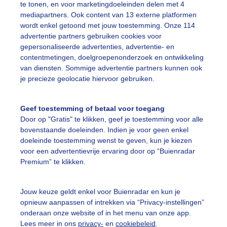
te tonen, en voor marketingdoeleinden delen met 4
mediapartners. Ook content van 13 externe platformen
wordt enkel getoond met jouw toestemming. Onze 114
advertentie partners gebruiken cookies voor
gepersonaliseerde advertenties, advertentie- en
Een moment geduld
contentmetingen, doelgroepenonderzoek en ontwikkeling
van diensten. Sommige advertentie partners kunnen ook
je precieze geolocatie hiervoor gebruiken.
uienradar
Mijn weer
Geef toestemming of betaal voor toegang
Door op "Gratis" te klikken, geef je toestemming voor alle
fsgegevens
De Bilt
bovenstaande doeleinden. Indien je voor geen enkel
stelde vragen
doeleinde toestemming wenst te geven, kun je kiezen
voor een advertentievrije ervaring door op “Buienradar
t
Premium” te klikken.
elijkheid
kersvoorwaarden
Jouw keuze geldt enkel voor Buienradar en kun je
opnieuw aanpassen of intrekken via “Privacy-instellingen”
eren
onderaan onze website of in het menu van onze app.
Lees meer in ons
privacy-
en
cookiebeleid
.
adar Team