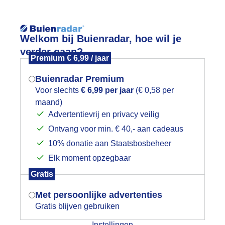
Reisinforma
Lees meer.
Welkom bij Buienradar, hoe wil je
verder gaan?
Premium € 6,99 / jaar
wijd
Foto en video
Weerzine
Buienradar Premium
Zoeken in 
Voor slechts
€ 6,99 per jaar
(€ 0,58 per
maand)
Mogen we je locatie gebruiken voor
 bft BLAUW boven ZEE (Katwijk aan Ze
Advertentievrij en privacy veilig
het weer?
Ontvang voor min. € 40,- aan cadeaus
10% donatie aan Staatsbosbeheer
Elk moment opzegbaar
Indien je hier nog geen akkoord op hebt
Gratis
gegeven, verschijnt er zo een pop-up uit
je browser waarin deze toestemming
Met persoonlijke advertenties
gevraagd wordt.
Gratis blijven gebruiken
Instellingen