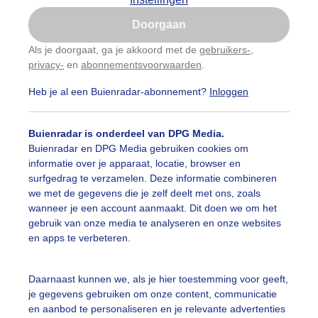
Is goed, toon de popup
Doorgaan
Nu niet, misschien later
Als je doorgaat, ga je akkoord met de
gebruikers-
,
privacy-
en
abonnementsvoorwaarden
.
Gebruik je Safari en wil je niet elke dag deze pop-up
zien?
Heb je al een Buienradar-abonnement?
Inloggen
Klik
hier
om dit aan te passen
Buienradar is onderdeel van DPG Media.
Buienradar en DPG Media gebruiken cookies om
informatie over je apparaat, locatie, browser en
surfgedrag te verzamelen. Deze informatie combineren
we met de gegevens die je zelf deelt met ons, zoals
wanneer je een account aanmaakt. Dit doen we om het
gebruik van onze media te analyseren en onze websites
r: Johan Westra
Gemaakt: 10-06-2026, 23x bekeken
en apps te verbeteren.
Daarnaast kunnen we, als je hier toestemming voor geeft,
je gegevens gebruiken om onze content, communicatie
ekijk slideshow
en aanbod te personaliseren en je relevante advertenties