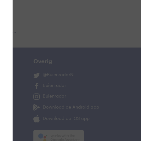
 aub...
Overig
@BuienradarNL
Buienradar
Buienradar
Download de Android app
Download de iOS app