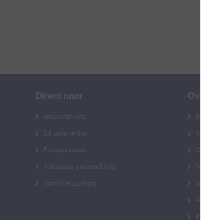
Direct naar
Over B
Weerstations
Bedrij
24 uurs radar
Veelge
Europa radar
Contac
7-daagse verwachting
Toegank
Satelliet Europa
Gebrui
Advert
Buienr