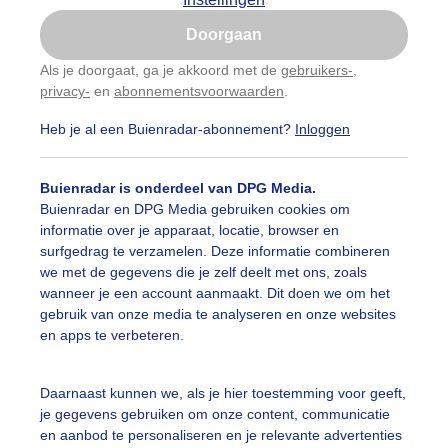
Is goed, toon de popup
Doorgaan
Nu niet, misschien later
Als je doorgaat, ga je akkoord met de
gebruikers-
,
privacy-
en
abonnementsvoorwaarden
.
Gebruik je Safari en wil je niet elke dag deze pop-up
zien?
Heb je al een Buienradar-abonnement?
Inloggen
Klik
hier
om dit aan te passen
Buienradar is onderdeel van DPG Media.
Buienradar en DPG Media gebruiken cookies om
informatie over je apparaat, locatie, browser en
surfgedrag te verzamelen. Deze informatie combineren
we met de gegevens die je zelf deelt met ons, zoals
wanneer je een account aanmaakt. Dit doen we om het
gebruik van onze media te analyseren en onze websites
r: Ton Wesselius
Gemaakt: 10-06-2026, 19x bekeken
en apps te verbeteren.
Daarnaast kunnen we, als je hier toestemming voor geeft,
je gegevens gebruiken om onze content, communicatie
ekijk slideshow
en aanbod te personaliseren en je relevante advertenties