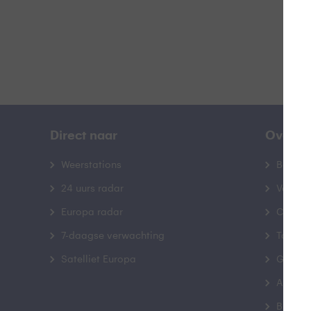
Direct naar
Over B
Weerstations
Bedrij
24 uurs radar
Veelge
Europa radar
Contac
7-daagse verwachting
Toegank
Satelliet Europa
Gebrui
Advert
Buienr