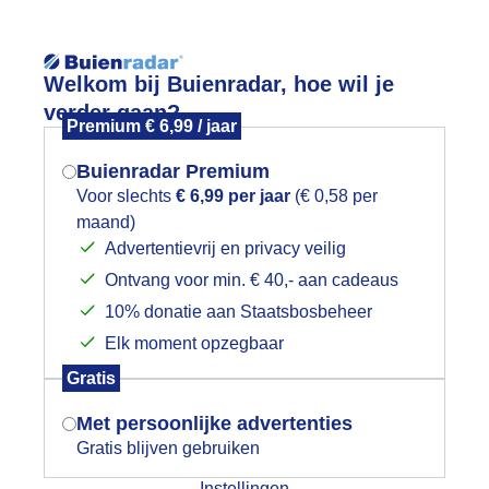
Reisinforma
Lees meer.
Welkom bij Buienradar, hoe wil je
verder gaan?
Premium € 6,99 / jaar
wijd
Foto en video
Weerzine
Buienradar Premium
Zoeken in 
Voor slechts
€ 6,99 per jaar
(€ 0,58 per
maand)
Mogen we je locatie gebruiken voor
pklaringen
Advertentievrij en privacy veilig
het weer?
Ontvang voor min. € 40,- aan cadeaus
10% donatie aan Staatsbosbeheer
Elk moment opzegbaar
Indien je hier nog geen akkoord op hebt
Gratis
gegeven, verschijnt er zo een pop-up uit
je browser waarin deze toestemming
Met persoonlijke advertenties
gevraagd wordt.
Gratis blijven gebruiken
Instellingen