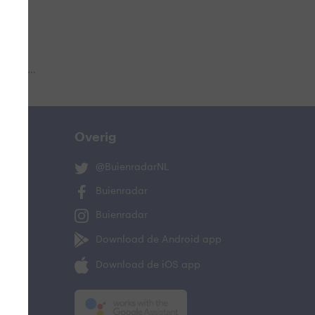
 aub...
Overig
@BuienradarNL
Buienradar
Buienradar
Download de Android app
Download de iOS app