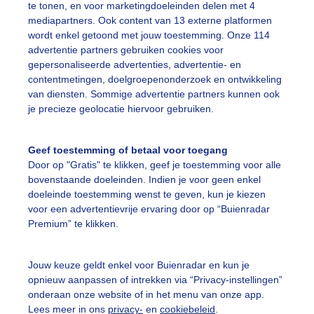
te tonen, en voor marketingdoeleinden delen met 4
mediapartners. Ook content van 13 externe platformen
wordt enkel getoond met jouw toestemming. Onze 114
advertentie partners gebruiken cookies voor
gepersonaliseerde advertenties, advertentie- en
Een moment geduld
contentmetingen, doelgroepenonderzoek en ontwikkeling
van diensten. Sommige advertentie partners kunnen ook
je precieze geolocatie hiervoor gebruiken.
uienradar
Mijn weer
Geef toestemming of betaal voor toegang
Door op "Gratis" te klikken, geef je toestemming voor alle
fsgegevens
De Bilt
bovenstaande doeleinden. Indien je voor geen enkel
stelde vragen
doeleinde toestemming wenst te geven, kun je kiezen
voor een advertentievrije ervaring door op “Buienradar
t
Premium” te klikken.
elijkheid
kersvoorwaarden
Jouw keuze geldt enkel voor Buienradar en kun je
opnieuw aanpassen of intrekken via “Privacy-instellingen”
eren
onderaan onze website of in het menu van onze app.
Lees meer in ons
privacy-
en
cookiebeleid
.
adar Team