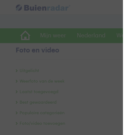
Mijn weer
Nederland
Wereld
Foto en video
O
Uitgelicht
Weerfoto van de week
Laatst toegevoegd
Best gewaardeerd
Populaire categorieën
Foto/video toevoegen