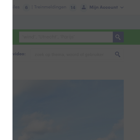
tie:
Files
| Treinmeldingen
Mijn Account
6
14
foto & video: