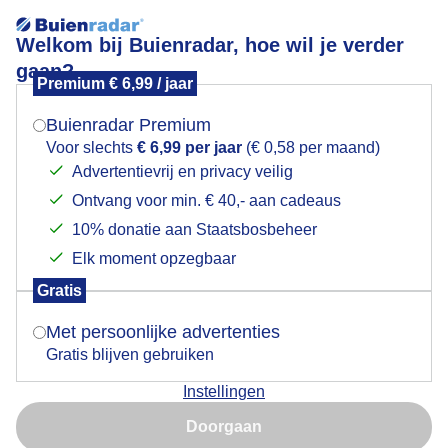
Welkom bij Buienradar, hoe wil je verder
gaan?
Premium € 6,99 / jaar
Mogen we je locatie gebruiken voor het
5 bft GENIETEN IN DE BRANDING (Katwijk aan Zee)
weer?
Buienradar Premium
Voor slechts
€ 6,99 per jaar
(€ 0,58 per maand)
Advertentievrij en privacy veilig
Ontvang voor min. € 40,- aan cadeaus
Indien je hier nog geen akkoord op hebt gegeven,
verschijnt er zo een pop-up uit je browser waarin
10% donatie aan Staatsbosbeheer
deze toestemming gevraagd wordt.
Elk moment opzegbaar
Gratis
Is goed, toon de popup
Met persoonlijke advertenties
Gratis blijven gebruiken
Instellingen
Nu niet, misschien later
Door: Johan Westra
Gemaakt: 10-06-2026, 19x bekeken
Doorgaan
Gebruik je Safari en wil je niet elke dag deze pop-up zien?