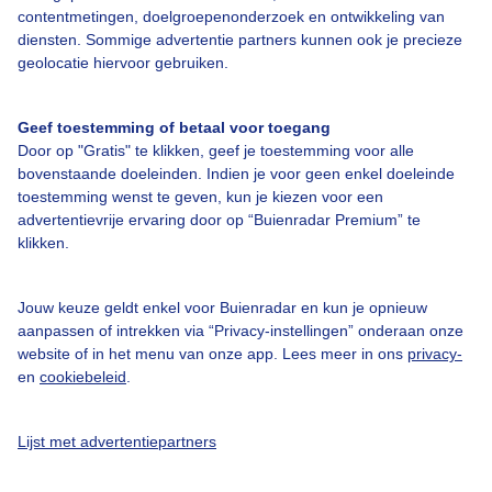
contentmetingen, doelgroepenonderzoek en ontwikkeling van
Veelgestelde vragen
diensten. Sommige advertentie partners kunnen ook je precieze
Contact
geolocatie hiervoor gebruiken.
Toegankelijkheid
Geef toestemming of betaal voor toegang
Gebruikersvoorwaarden
Door op "Gratis" te klikken, geef je toestemming voor alle
Adverteren
bovenstaande doeleinden. Indien je voor geen enkel doeleinde
toestemming wenst te geven, kun je kiezen voor een
Buienradar Team
advertentievrije ervaring door op “Buienradar Premium” te
klikken.
Privacy beleid
Cookie beleid
Jouw keuze geldt enkel voor Buienradar en kun je opnieuw
Privacy instellingen
aanpassen of intrekken via “Privacy-instellingen” onderaan onze
website of in het menu van onze app. Lees meer in ons
privacy-
Gratis weerdata
en
cookiebeleid
.
@BuienradarNL
Lijst met advertentiepartners
Buienradar
Buienradar