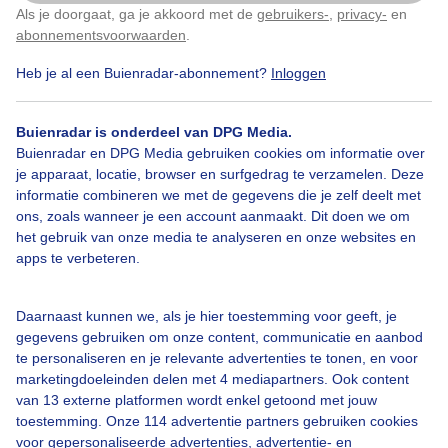
Als je doorgaat, ga je akkoord met de
gebruikers-
,
privacy-
en
Klik
hier
om dit aan te passen
abonnementsvoorwaarden
.
Heb je al een Buienradar-abonnement?
Inloggen
Bekijk slideshow
Buienradar is onderdeel van DPG Media.
Buienradar en DPG Media gebruiken cookies om informatie over
je apparaat, locatie, browser en surfgedrag te verzamelen. Deze
informatie combineren we met de gegevens die je zelf deelt met
ons, zoals wanneer je een account aanmaakt. Dit doen we om
Een moment geduld aub...
het gebruik van onze media te analyseren en onze websites en
apps te verbeteren.
Daarnaast kunnen we, als je hier toestemming voor geeft, je
gegevens gebruiken om onze content, communicatie en aanbod
te personaliseren en je relevante advertenties te tonen, en voor
Over Buienradar
marketingdoeleinden delen met 4 mediapartners. Ook content
van 13 externe platformen wordt enkel getoond met jouw
toestemming. Onze 114 advertentie partners gebruiken cookies
Bedrijfsgegevens
voor gepersonaliseerde advertenties, advertentie- en