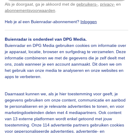
Als je doorgaat, ga je akkoord met de
gebruikers-
,
privacy-
en
Klik
hier
om dit aan te passen
abonnementsvoorwaarden
.
Door: ria brasser
Gemaakt: 10-06-2026, 40x bekeken
Heb je al een Buienradar-abonnement?
Inloggen
Buienradar is onderdeel van DPG Media.
Grijsenlichtmiezerig
Zeilschip
Windsurf
Buienradar en DPG Media gebruiken cookies om informatie over
je apparaat, locatie, browser en surfgedrag te verzamelen. Deze
informatie combineren we met de gegevens die je zelf deelt met
ons, zoals wanneer je een account aanmaakt. Dit doen we om
Bekijk slideshow
het gebruik van onze media te analyseren en onze websites en
apps te verbeteren.
Daarnaast kunnen we, als je hier toestemming voor geeft, je
gegevens gebruiken om onze content, communicatie en aanbod
Een moment geduld aub...
te personaliseren en je relevante advertenties te tonen, en voor
marketingdoeleinden delen met 4 mediapartners. Ook content
van 13 externe platformen wordt enkel getoond met jouw
toestemming. Onze 114 advertentie partners gebruiken cookies
voor gepersonaliseerde advertenties, advertentie- en