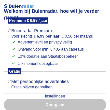
Welkom bij Buienradar, hoe wil je verder
gaan?
Premium € 6,99 / jaar
Mogen we je locatie gebruiken voor het
Lees meer.
weer?
Buienradar Premium
Grijs en licht miezerig in de ochtend
Voor slechts
€ 6,99 per jaar
(€ 0,58 per maand)
Advertentievrij en privacy veilig
Ontvang voor min. € 40,- aan cadeaus
Indien je hier nog geen akkoord op hebt gegeven,
verschijnt er zo een pop-up uit je browser waarin
10% donatie aan Staatsbosbeheer
deze toestemming gevraagd wordt.
Elk moment opzegbaar
Gratis
Is goed, toon de popup
Met persoonlijke advertenties
Gratis blijven gebruiken
Instellingen
Nu niet, misschien later
Grijs en licht miezerig, mooi uitzicht op het grootste
Doorgaan
zeilschip ter wereld de 5 master "Windsurf" .
Gebruik je Safari en wil je niet elke dag deze pop-up zien?