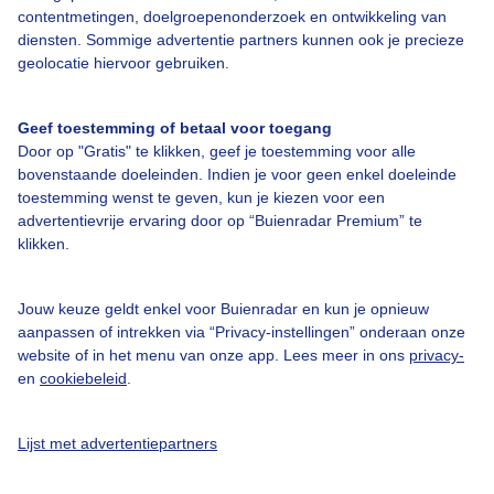
contentmetingen, doelgroepenonderzoek en ontwikkeling van
diensten. Sommige advertentie partners kunnen ook je precieze
geolocatie hiervoor gebruiken.
Over Buienradar
Geef toestemming of betaal voor toegang
Bedrijfsgegevens
Door op "Gratis" te klikken, geef je toestemming voor alle
Veelgestelde vragen
bovenstaande doeleinden. Indien je voor geen enkel doeleinde
toestemming wenst te geven, kun je kiezen voor een
Contact
advertentievrije ervaring door op “Buienradar Premium” te
Toegankelijkheid
klikken.
Gebruikersvoorwaarden
Jouw keuze geldt enkel voor Buienradar en kun je opnieuw
Adverteren
aanpassen of intrekken via “Privacy-instellingen” onderaan onze
website of in het menu van onze app. Lees meer in ons
privacy-
Buienradar Team
en
cookiebeleid
.
Privacy beleid
Cookie beleid
Lijst met advertentiepartners
Privacy instellingen