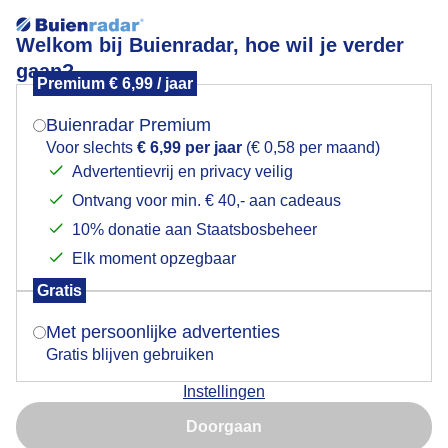
Welkom bij Buienradar, hoe wil je verder
gaan?
Premium € 6,99 / jaar
Mogen we je locatie gebruiken voor het
mosterdzaad in bloei
weer?
Buienradar Premium
Voor slechts
€ 6,99 per jaar
(€ 0,58 per maand)
Advertentievrij en privacy veilig
Ontvang voor min. € 40,- aan cadeaus
Indien je hier nog geen akkoord op hebt gegeven,
verschijnt er zo een pop-up uit je browser waarin
10% donatie aan Staatsbosbeheer
deze toestemming gevraagd wordt.
Elk moment opzegbaar
Gratis
Is goed, toon de popup
Met persoonlijke advertenties
Gratis blijven gebruiken
zonnig blauwe lucht wolken 15gr mosterdzaad in
Instellingen
bloei in de polder
Nu niet, misschien later
Doorgaan
Door: Piet Grim
Gemaakt: 10-06-2026, 29x bekeken
Gebruik je Safari en wil je niet elke dag deze pop-up zien?