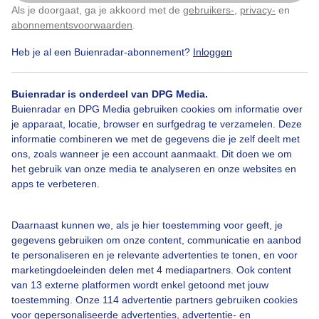
Als je doorgaat, ga je akkoord met de
gebruikers-
,
privacy-
en
Klik
hier
om dit aan te passen
abonnementsvoorwaarden
.
Heb je al een Buienradar-abonnement?
Inloggen
Lente
Zon
Wolken
Buienradar is onderdeel van DPG Media.
Buienradar en DPG Media gebruiken cookies om informatie over
je apparaat, locatie, browser en surfgedrag te verzamelen. Deze
Bekijk slideshow
informatie combineren we met de gegevens die je zelf deelt met
ons, zoals wanneer je een account aanmaakt. Dit doen we om
het gebruik van onze media te analyseren en onze websites en
apps te verbeteren.
Een moment geduld aub...
Daarnaast kunnen we, als je hier toestemming voor geeft, je
gegevens gebruiken om onze content, communicatie en aanbod
te personaliseren en je relevante advertenties te tonen, en voor
marketingdoeleinden delen met 4 mediapartners. Ook content
van 13 externe platformen wordt enkel getoond met jouw
toestemming. Onze 114 advertentie partners gebruiken cookies
voor gepersonaliseerde advertenties, advertentie- en