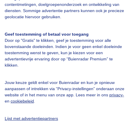
Over Buienradar
contentmetingen, doelgroepenonderzoek en ontwikkeling van
diensten. Sommige advertentie partners kunnen ook je precieze
geolocatie hiervoor gebruiken.
Bedrijfsgegevens
Veelgestelde vragen
Geef toestemming of betaal voor toegang
Door op "Gratis" te klikken, geef je toestemming voor alle
Contact
bovenstaande doeleinden. Indien je voor geen enkel doeleinde
Toegankelijkheid
toestemming wenst te geven, kun je kiezen voor een
advertentievrije ervaring door op “Buienradar Premium” te
Gebruikersvoorwaarden
klikken.
Adverteren
Buienradar Team
Jouw keuze geldt enkel voor Buienradar en kun je opnieuw
aanpassen of intrekken via “Privacy-instellingen” onderaan onze
Privacy beleid
website of in het menu van onze app. Lees meer in ons
privacy-
en
cookiebeleid
.
Cookie beleid
Privacy instellingen
Lijst met advertentiepartners
Gratis weerdata