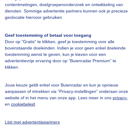
contentmetingen, doelgroepenonderzoek en ontwikkeling van
Veelgestelde vragen
diensten. Sommige advertentie partners kunnen ook je precieze
Contact
geolocatie hiervoor gebruiken.
Toegankelijkheid
Geef toestemming of betaal voor toegang
Gebruikersvoorwaarden
Door op "Gratis" te klikken, geef je toestemming voor alle
Adverteren
bovenstaande doeleinden. Indien je voor geen enkel doeleinde
toestemming wenst te geven, kun je kiezen voor een
Buienradar Team
advertentievrije ervaring door op “Buienradar Premium” te
klikken.
Privacy beleid
Cookie beleid
Jouw keuze geldt enkel voor Buienradar en kun je opnieuw
Privacy instellingen
aanpassen of intrekken via “Privacy-instellingen” onderaan onze
website of in het menu van onze app. Lees meer in ons
privacy-
Gratis weerdata
en
cookiebeleid
.
@BuienradarNL
Lijst met advertentiepartners
Buienradar
Buienradar