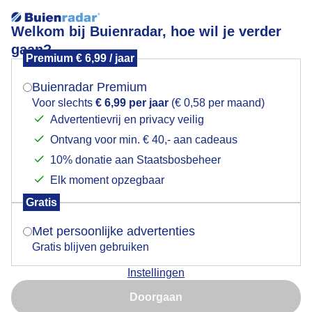
Welkom bij Buienradar, hoe wil je verder
gaan?
Premium € 6,99 / jaar
Mogen we je locatie gebruiken voor het
Rolwolk
weer?
Buienradar Premium
Voor slechts
€ 6,99 per jaar
(€ 0,58 per maand)
Advertentievrij en privacy veilig
Ontvang voor min. € 40,- aan cadeaus
Indien je hier nog geen akkoord op hebt gegeven,
verschijnt er zo een pop-up uit je browser waarin
10% donatie aan Staatsbosbeheer
deze toestemming gevraagd wordt.
Elk moment opzegbaar
Gratis
Is goed, toon de popup
Met persoonlijke advertenties
Gratis blijven gebruiken
Instellingen
Nu niet, misschien later
Door: Monique Bormans
Gemaakt: 09-06-2026, 51x bekeken
Doorgaan
Gebruik je Safari en wil je niet elke dag deze pop-up zien?