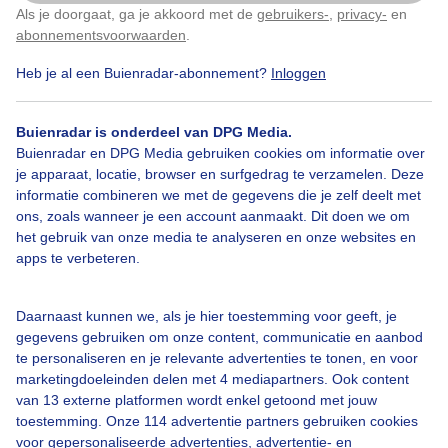
Als je doorgaat, ga je akkoord met de
gebruikers-
,
privacy-
en
Klik
hier
om dit aan te passen
abonnementsvoorwaarden
.
Heb je al een Buienradar-abonnement?
Inloggen
Bekijk slideshow
Buienradar is onderdeel van DPG Media.
Buienradar en DPG Media gebruiken cookies om informatie over
je apparaat, locatie, browser en surfgedrag te verzamelen. Deze
informatie combineren we met de gegevens die je zelf deelt met
ons, zoals wanneer je een account aanmaakt. Dit doen we om
Een moment geduld aub...
het gebruik van onze media te analyseren en onze websites en
apps te verbeteren.
Daarnaast kunnen we, als je hier toestemming voor geeft, je
gegevens gebruiken om onze content, communicatie en aanbod
te personaliseren en je relevante advertenties te tonen, en voor
Over Buienradar
marketingdoeleinden delen met 4 mediapartners. Ook content
van 13 externe platformen wordt enkel getoond met jouw
toestemming. Onze 114 advertentie partners gebruiken cookies
Bedrijfsgegevens
voor gepersonaliseerde advertenties, advertentie- en