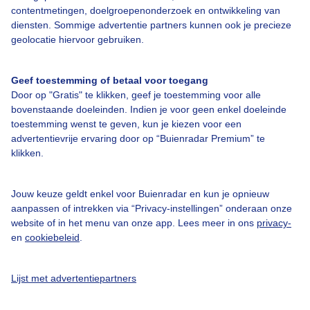
contentmetingen, doelgroepenonderzoek en ontwikkeling van
diensten. Sommige advertentie partners kunnen ook je precieze
Bedrijfsgegevens
geolocatie hiervoor gebruiken.
Veelgestelde vragen
Geef toestemming of betaal voor toegang
Contact
Door op "Gratis" te klikken, geef je toestemming voor alle
Toegankelijkheid
bovenstaande doeleinden. Indien je voor geen enkel doeleinde
toestemming wenst te geven, kun je kiezen voor een
Gebruikersvoorwaarden
advertentievrije ervaring door op “Buienradar Premium” te
klikken.
Adverteren
Buienradar Team
Jouw keuze geldt enkel voor Buienradar en kun je opnieuw
Privacy beleid
aanpassen of intrekken via “Privacy-instellingen” onderaan onze
website of in het menu van onze app. Lees meer in ons
privacy-
Cookie beleid
en
cookiebeleid
.
Privacy instellingen
Gratis weerdata
Lijst met advertentiepartners
@BuienradarNL