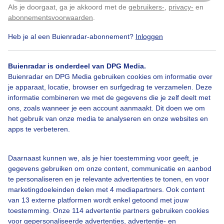
Als je doorgaat, ga je akkoord met de
gebruikers-
,
privacy-
en
Klik
hier
om dit aan te passen
abonnementsvoorwaarden
.
Heb je al een Buienradar-abonnement?
Inloggen
Zwammen
Buienradar is onderdeel van DPG Media.
Buienradar en DPG Media gebruiken cookies om informatie over
Bekijk slideshow
je apparaat, locatie, browser en surfgedrag te verzamelen. Deze
informatie combineren we met de gegevens die je zelf deelt met
ons, zoals wanneer je een account aanmaakt. Dit doen we om
het gebruik van onze media te analyseren en onze websites en
apps te verbeteren.
Een moment geduld aub...
Daarnaast kunnen we, als je hier toestemming voor geeft, je
gegevens gebruiken om onze content, communicatie en aanbod
te personaliseren en je relevante advertenties te tonen, en voor
marketingdoeleinden delen met 4 mediapartners. Ook content
van 13 externe platformen wordt enkel getoond met jouw
toestemming. Onze 114 advertentie partners gebruiken cookies
voor gepersonaliseerde advertenties, advertentie- en
Over Buienradar