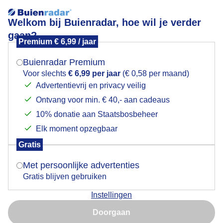
Welkom bij Buienradar, hoe wil je verder
gaan?
Premium € 6,99 / jaar
Mogen we je locatie gebruiken voor het
Zwammen tegen de boom aan in de Oranjezon
weer?
Buienradar Premium
Voor slechts
€ 6,99 per jaar
(€ 0,58 per maand)
Advertentievrij en privacy veilig
Ontvang voor min. € 40,- aan cadeaus
Indien je hier nog geen akkoord op hebt gegeven,
verschijnt er zo een pop-up uit je browser waarin
10% donatie aan Staatsbosbeheer
deze toestemming gevraagd wordt.
Elk moment opzegbaar
Gratis
Is goed, toon de popup
Met persoonlijke advertenties
Gratis blijven gebruiken
Zwammen tegen de boom in het natuurgebied
Instellingen
Nu niet, misschien later
Door: Astrid Wiessner Hoog
Gemaakt: 09-06-2026, 32x bekeken
Doorgaan
Gebruik je Safari en wil je niet elke dag deze pop-up zien?