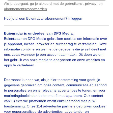
Als je doorgaat, ga je akkoord met de
gebruikers-
,
privacy-
en
Klik
hier
om dit aan te passen
abonnementsvoorwaarden
.
Heb je al een Buienradar-abonnement?
Inloggen
Waterkoud
Regen
Wolken
Buienradar is onderdeel van DPG Media.
Buienradar en DPG Media gebruiken cookies om informatie over
je apparaat, locatie, browser en surfgedrag te verzamelen. Deze
Bekijk slideshow
informatie combineren we met de gegevens die je zelf deelt met
ons, zoals wanneer je een account aanmaakt. Dit doen we om
het gebruik van onze media te analyseren en onze websites en
apps te verbeteren.
Een moment geduld aub...
Daarnaast kunnen we, als je hier toestemming voor geeft, je
gegevens gebruiken om onze content, communicatie en aanbod
te personaliseren en je relevante advertenties te tonen, en voor
marketingdoeleinden delen met 4 mediapartners. Ook content
van 13 externe platformen wordt enkel getoond met jouw
toestemming. Onze 114 advertentie partners gebruiken cookies
voor gepersonaliseerde advertenties, advertentie- en