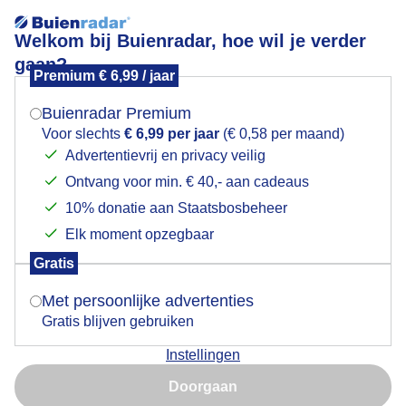
Welkom bij Buienradar, hoe wil je verder
gaan?
Premium € 6,99 / jaar
Mogen we je locatie gebruiken voor het
Froggensee in zuid Duitsland
weer?
Buienradar Premium
Voor slechts
€ 6,99 per jaar
(€ 0,58 per maand)
Advertentievrij en privacy veilig
Ontvang voor min. € 40,- aan cadeaus
Indien je hier nog geen akkoord op hebt gegeven,
verschijnt er zo een pop-up uit je browser waarin
10% donatie aan Staatsbosbeheer
deze toestemming gevraagd wordt.
Elk moment opzegbaar
Gratis
Is goed, toon de popup
Met persoonlijke advertenties
Gratis blijven gebruiken
Het miezert en regent de hele dag. 13 C maakt het
Instellingen
alleen maar erger.
Nu niet, misschien later
Doorgaan
Door: Gijs Bastianen
Gemaakt: 09-06-2026, 33x bekeken
Gebruik je Safari en wil je niet elke dag deze pop-up zien?