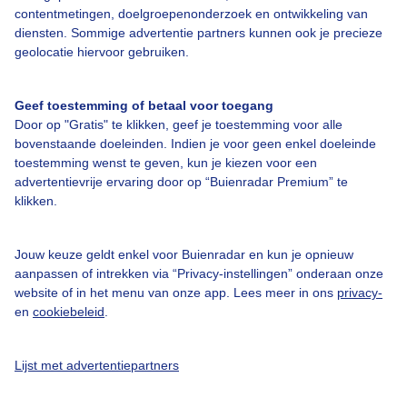
Over Buienradar
contentmetingen, doelgroepenonderzoek en ontwikkeling van
diensten. Sommige advertentie partners kunnen ook je precieze
geolocatie hiervoor gebruiken.
Bedrijfsgegevens
Veelgestelde vragen
Geef toestemming of betaal voor toegang
Door op "Gratis" te klikken, geef je toestemming voor alle
Contact
bovenstaande doeleinden. Indien je voor geen enkel doeleinde
Toegankelijkheid
toestemming wenst te geven, kun je kiezen voor een
advertentievrije ervaring door op “Buienradar Premium” te
Gebruikersvoorwaarden
klikken.
Adverteren
Buienradar Team
Jouw keuze geldt enkel voor Buienradar en kun je opnieuw
aanpassen of intrekken via “Privacy-instellingen” onderaan onze
Privacy beleid
website of in het menu van onze app. Lees meer in ons
privacy-
en
cookiebeleid
.
Cookie beleid
Privacy instellingen
Lijst met advertentiepartners
Gratis weerdata