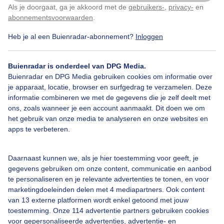
Als je doorgaat, ga je akkoord met de
gebruikers-
,
privacy-
en
Klik
hier
om dit aan te passen
abonnementsvoorwaarden
.
Heb je al een Buienradar-abonnement?
Inloggen
Bekijk slideshow
Buienradar is onderdeel van DPG Media.
Buienradar en DPG Media gebruiken cookies om informatie over
je apparaat, locatie, browser en surfgedrag te verzamelen. Deze
informatie combineren we met de gegevens die je zelf deelt met
ons, zoals wanneer je een account aanmaakt. Dit doen we om
Een moment geduld aub...
het gebruik van onze media te analyseren en onze websites en
apps te verbeteren.
Daarnaast kunnen we, als je hier toestemming voor geeft, je
gegevens gebruiken om onze content, communicatie en aanbod
te personaliseren en je relevante advertenties te tonen, en voor
Over Buienradar
marketingdoeleinden delen met 4 mediapartners. Ook content
van 13 externe platformen wordt enkel getoond met jouw
toestemming. Onze 114 advertentie partners gebruiken cookies
Bedrijfsgegevens
voor gepersonaliseerde advertenties, advertentie- en