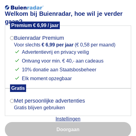
Welkom bij Buienradar, hoe wil je verder
gaan?
Premium € 6,99 / jaar
Mogen we je locatie gebruiken voor het
Wind
weer?
Buienradar Premium
Voor slechts
€ 6,99 per jaar
(€ 0,58 per maand)
Advertentievrij en privacy veilig
Ontvang voor min. € 40,- aan cadeaus
Indien je hier nog geen akkoord op hebt gegeven,
verschijnt er zo een pop-up uit je browser waarin
10% donatie aan Staatsbosbeheer
deze toestemming gevraagd wordt.
Elk moment opzegbaar
Gratis
Is goed, toon de popup
Met persoonlijke advertenties
Gratis blijven gebruiken
Instellingen
Nu niet, misschien later
Door: Ton Wesselius
Gemaakt: 09-06-2026, 13x bekeken
Doorgaan
Gebruik je Safari en wil je niet elke dag deze pop-up zien?