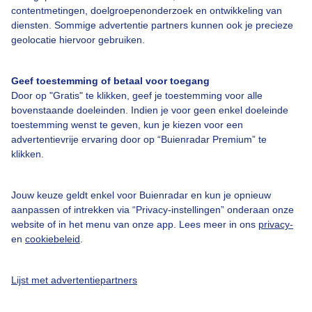
contentmetingen, doelgroepenonderzoek en ontwikkeling van
Veelgestelde vragen
diensten. Sommige advertentie partners kunnen ook je precieze
Contact
geolocatie hiervoor gebruiken.
Toegankelijkheid
Geef toestemming of betaal voor toegang
Gebruikersvoorwaarden
Door op "Gratis" te klikken, geef je toestemming voor alle
Adverteren
bovenstaande doeleinden. Indien je voor geen enkel doeleinde
toestemming wenst te geven, kun je kiezen voor een
Buienradar Team
advertentievrije ervaring door op “Buienradar Premium” te
klikken.
Privacy beleid
Cookie beleid
Jouw keuze geldt enkel voor Buienradar en kun je opnieuw
Privacy instellingen
aanpassen of intrekken via “Privacy-instellingen” onderaan onze
website of in het menu van onze app. Lees meer in ons
privacy-
Gratis weerdata
en
cookiebeleid
.
@BuienradarNL
Lijst met advertentiepartners
Buienradar
Buienradar