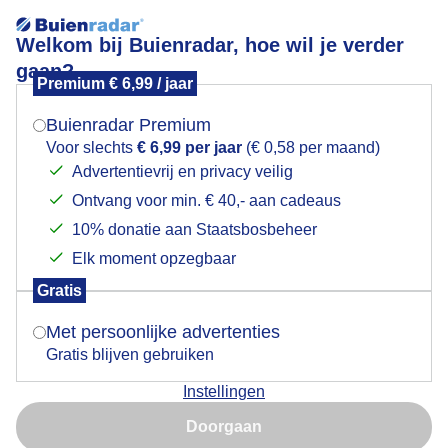
Welkom bij Buienradar, hoe wil je verder
gaan?
Premium € 6,99 / jaar
Mogen we je locatie gebruiken voor het
MOOIE FRISSE DAG AAN ZEE
weer?
Buienradar Premium
Voor slechts
€ 6,99 per jaar
(€ 0,58 per maand)
Advertentievrij en privacy veilig
Ontvang voor min. € 40,- aan cadeaus
Indien je hier nog geen akkoord op hebt gegeven,
verschijnt er zo een pop-up uit je browser waarin
10% donatie aan Staatsbosbeheer
deze toestemming gevraagd wordt.
Elk moment opzegbaar
Gratis
Is goed, toon de popup
Met persoonlijke advertenties
Gratis blijven gebruiken
Instellingen
Nu niet, misschien later
Door: Els Bax
Gemaakt: 09-06-2026, 20x bekeken
Doorgaan
Gebruik je Safari en wil je niet elke dag deze pop-up zien?