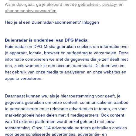
Als je doorgaat, ga je akkoord met de
gebruikers-
,
privacy-
en
Klik
hier
om dit aan te passen
abonnementsvoorwaarden
.
Heb je al een Buienradar-abonnement?
Inloggen
Bekijk slideshow
Buienradar is onderdeel van DPG Media.
Buienradar en DPG Media gebruiken cookies om informatie over
je apparaat, locatie, browser en surfgedrag te verzamelen. Deze
informatie combineren we met de gegevens die je zelf deelt met
ons, zoals wanneer je een account aanmaakt. Dit doen we om
Een moment geduld aub...
het gebruik van onze media te analyseren en onze websites en
apps te verbeteren.
Daarnaast kunnen we, als je hier toestemming voor geeft, je
gegevens gebruiken om onze content, communicatie en aanbod
te personaliseren en je relevante advertenties te tonen, en voor
Over Buienradar
marketingdoeleinden delen met 4 mediapartners. Ook content
van 13 externe platformen wordt enkel getoond met jouw
toestemming. Onze 114 advertentie partners gebruiken cookies
Bedrijfsgegevens
voor gepersonaliseerde advertenties, advertentie- en