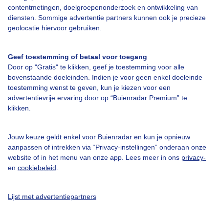
contentmetingen, doelgroepenonderzoek en ontwikkeling van
Veelgestelde vragen
diensten. Sommige advertentie partners kunnen ook je precieze
Contact
geolocatie hiervoor gebruiken.
Toegankelijkheid
Geef toestemming of betaal voor toegang
Gebruikersvoorwaarden
Door op "Gratis" te klikken, geef je toestemming voor alle
Adverteren
bovenstaande doeleinden. Indien je voor geen enkel doeleinde
toestemming wenst te geven, kun je kiezen voor een
Buienradar Team
advertentievrije ervaring door op “Buienradar Premium” te
klikken.
Privacy beleid
Cookie beleid
Jouw keuze geldt enkel voor Buienradar en kun je opnieuw
Privacy instellingen
aanpassen of intrekken via “Privacy-instellingen” onderaan onze
website of in het menu van onze app. Lees meer in ons
privacy-
Gratis weerdata
en
cookiebeleid
.
@BuienradarNL
Lijst met advertentiepartners
Buienradar
Buienradar