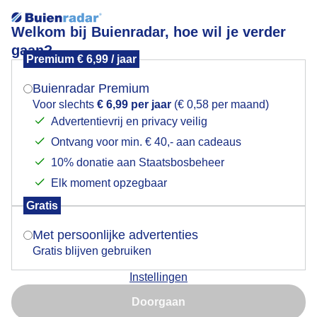
Welkom bij Buienradar, hoe wil je verder
gaan?
Premium € 6,99 / jaar
Mogen we je locatie gebruiken voor het
Zonnig strandweer
weer?
Buienradar Premium
Voor slechts
€ 6,99 per jaar
(€ 0,58 per maand)
Advertentievrij en privacy veilig
Ontvang voor min. € 40,- aan cadeaus
Indien je hier nog geen akkoord op hebt gegeven,
verschijnt er zo een pop-up uit je browser waarin
10% donatie aan Staatsbosbeheer
deze toestemming gevraagd wordt.
Elk moment opzegbaar
Gratis
Is goed, toon de popup
Met persoonlijke advertenties
Gratis blijven gebruiken
Zonnig strandweer
Instellingen
Nu niet, misschien later
Door: ria brasser
Gemaakt: 09-06-2026, 54x bekeken
Doorgaan
Gebruik je Safari en wil je niet elke dag deze pop-up zien?