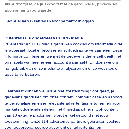
Als je doorgaat, ga je akkoord met de
gebruikers-
,
privacy-
en
Klik
hier
om dit aan te passen
abonnementsvoorwaarden
.
Heb je al een Buienradar-abonnement?
Inloggen
Zonnigstrandweer
Buienradar is onderdeel van DPG Media.
Buienradar en DPG Media gebruiken cookies om informatie over
Bekijk slideshow
je apparaat, locatie, browser en surfgedrag te verzamelen. Deze
informatie combineren we met de gegevens die je zelf deelt met
ons, zoals wanneer je een account aanmaakt. Dit doen we om
het gebruik van onze media te analyseren en onze websites en
apps te verbeteren.
Een moment geduld aub...
Daarnaast kunnen we, als je hier toestemming voor geeft, je
gegevens gebruiken om onze content, communicatie en aanbod
te personaliseren en je relevante advertenties te tonen, en voor
marketingdoeleinden delen met 4 mediapartners. Ook content
van 13 externe platformen wordt enkel getoond met jouw
toestemming. Onze 114 advertentie partners gebruiken cookies
voor gepersonaliseerde advertenties, advertentie- en
Over Buienradar