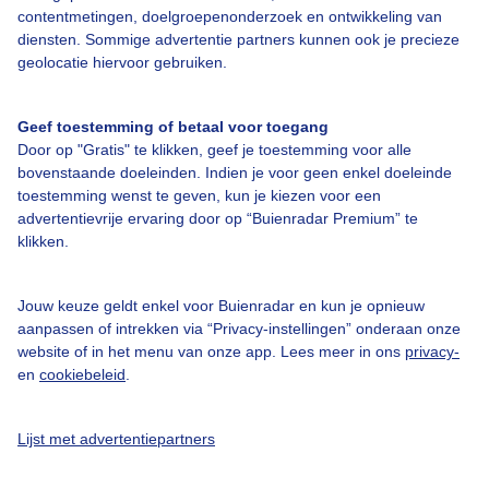
contentmetingen, doelgroepenonderzoek en ontwikkeling van
diensten. Sommige advertentie partners kunnen ook je precieze
Bedrijfsgegevens
geolocatie hiervoor gebruiken.
Veelgestelde vragen
Geef toestemming of betaal voor toegang
Contact
Door op "Gratis" te klikken, geef je toestemming voor alle
Toegankelijkheid
bovenstaande doeleinden. Indien je voor geen enkel doeleinde
toestemming wenst te geven, kun je kiezen voor een
Gebruikersvoorwaarden
advertentievrije ervaring door op “Buienradar Premium” te
klikken.
Adverteren
Buienradar Team
Jouw keuze geldt enkel voor Buienradar en kun je opnieuw
Privacy beleid
aanpassen of intrekken via “Privacy-instellingen” onderaan onze
website of in het menu van onze app. Lees meer in ons
privacy-
Cookie beleid
en
cookiebeleid
.
Privacy instellingen
Gratis weerdata
Lijst met advertentiepartners
@BuienradarNL