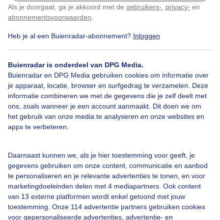
Als je doorgaat, ga je akkoord met de
gebruikers-
,
privacy-
en
Klik
hier
om dit aan te passen
abonnementsvoorwaarden
.
Heb je al een Buienradar-abonnement?
Inloggen
Bekijk slideshow
Buienradar is onderdeel van DPG Media.
Buienradar en DPG Media gebruiken cookies om informatie over
je apparaat, locatie, browser en surfgedrag te verzamelen. Deze
informatie combineren we met de gegevens die je zelf deelt met
ons, zoals wanneer je een account aanmaakt. Dit doen we om
Een moment geduld aub...
het gebruik van onze media te analyseren en onze websites en
apps te verbeteren.
Daarnaast kunnen we, als je hier toestemming voor geeft, je
gegevens gebruiken om onze content, communicatie en aanbod
te personaliseren en je relevante advertenties te tonen, en voor
Over Buienradar
marketingdoeleinden delen met 4 mediapartners. Ook content
van 13 externe platformen wordt enkel getoond met jouw
toestemming. Onze 114 advertentie partners gebruiken cookies
Bedrijfsgegevens
voor gepersonaliseerde advertenties, advertentie- en