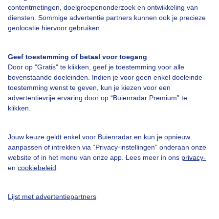
contentmetingen, doelgroepenonderzoek en ontwikkeling van
Veelgestelde vragen
diensten. Sommige advertentie partners kunnen ook je precieze
Contact
geolocatie hiervoor gebruiken.
Toegankelijkheid
Geef toestemming of betaal voor toegang
Gebruikersvoorwaarden
Door op "Gratis" te klikken, geef je toestemming voor alle
Adverteren
bovenstaande doeleinden. Indien je voor geen enkel doeleinde
toestemming wenst te geven, kun je kiezen voor een
Buienradar Team
advertentievrije ervaring door op “Buienradar Premium” te
klikken.
Privacy beleid
Cookie beleid
Jouw keuze geldt enkel voor Buienradar en kun je opnieuw
Privacy instellingen
aanpassen of intrekken via “Privacy-instellingen” onderaan onze
website of in het menu van onze app. Lees meer in ons
privacy-
Gratis weerdata
en
cookiebeleid
.
@BuienradarNL
Lijst met advertentiepartners
Buienradar
Buienradar