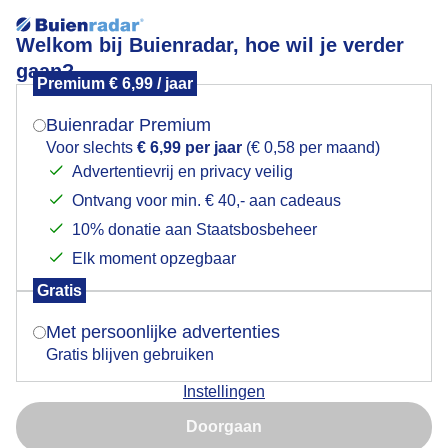
Welkom bij Buienradar, hoe wil je verder
gaan?
Premium € 6,99 / jaar
Mogen we je locatie gebruiken voor het
Weerfoto!
weer?
Buienradar Premium
Voor slechts
€ 6,99 per jaar
(€ 0,58 per maand)
Advertentievrij en privacy veilig
Ontvang voor min. € 40,- aan cadeaus
Indien je hier nog geen akkoord op hebt gegeven,
verschijnt er zo een pop-up uit je browser waarin
10% donatie aan Staatsbosbeheer
deze toestemming gevraagd wordt.
Elk moment opzegbaar
Gratis
Is goed, toon de popup
Met persoonlijke advertenties
Gratis blijven gebruiken
Instellingen
Nu niet, misschien later
Door: Nely V Frankenhuijzen
Gemaakt: 09-06-2026, 34x bekeken
Doorgaan
Gebruik je Safari en wil je niet elke dag deze pop-up zien?