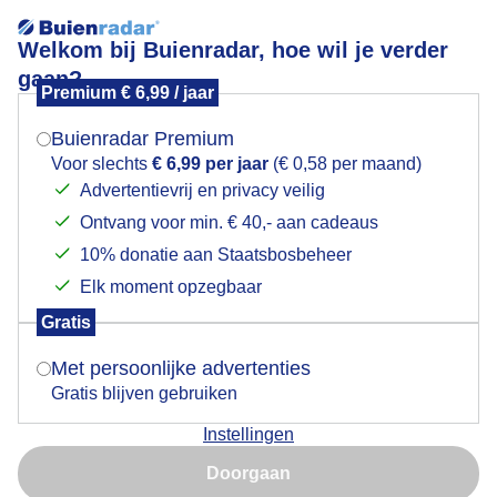
Welkom bij Buienradar, hoe wil je verder
gaan?
Premium € 6,99 / jaar
Mogen we je locatie gebruiken voor het
Lees meer.
weer?
Buienradar Premium
Stevige wind op Texel
Voor slechts
€ 6,99 per jaar
(€ 0,58 per maand)
Advertentievrij en privacy veilig
Ontvang voor min. € 40,- aan cadeaus
Indien je hier nog geen akkoord op hebt gegeven,
verschijnt er zo een pop-up uit je browser waarin
10% donatie aan Staatsbosbeheer
deze toestemming gevraagd wordt.
Elk moment opzegbaar
Gratis
Is goed, toon de popup
Met persoonlijke advertenties
Gratis blijven gebruiken
Instellingen
Nu niet, misschien later
Doorgaan
Gebruik je Safari en wil je niet elke dag deze pop-up zien?
Door: Frans Alderse Baas
Gemaakt: 09-06-2026, 36x bekeken