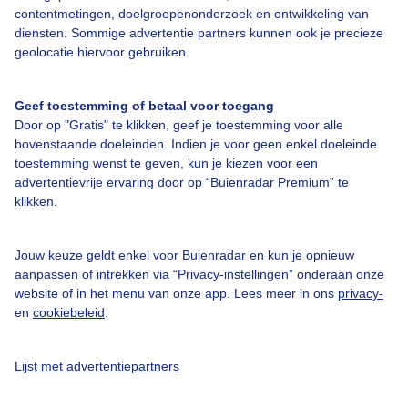
contentmetingen, doelgroepenonderzoek en ontwikkeling van
Bedrijfsgegevens
diensten. Sommige advertentie partners kunnen ook je precieze
geolocatie hiervoor gebruiken.
Veelgestelde vragen
Contact
Geef toestemming of betaal voor toegang
Toegankelijkheid
Door op "Gratis" te klikken, geef je toestemming voor alle
bovenstaande doeleinden. Indien je voor geen enkel doeleinde
Gebruikersvoorwaarden
toestemming wenst te geven, kun je kiezen voor een
advertentievrije ervaring door op “Buienradar Premium” te
Adverteren
klikken.
Buienradar Team
Privacy beleid
Jouw keuze geldt enkel voor Buienradar en kun je opnieuw
aanpassen of intrekken via “Privacy-instellingen” onderaan onze
Cookie beleid
website of in het menu van onze app. Lees meer in ons
privacy-
Privacy instellingen
en
cookiebeleid
.
Gratis weerdata
Lijst met advertentiepartners
@BuienradarNL