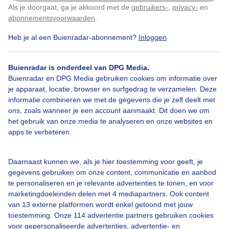
Als je doorgaat, ga je akkoord met de
gebruikers-
,
privacy-
en
Klik
hier
om dit aan te passen
abonnementsvoorwaarden
.
Heb je al een Buienradar-abonnement?
Inloggen
Buienradar is onderdeel van DPG Media.
Bekijk slideshow
Buienradar en DPG Media gebruiken cookies om informatie over
je apparaat, locatie, browser en surfgedrag te verzamelen. Deze
informatie combineren we met de gegevens die je zelf deelt met
ons, zoals wanneer je een account aanmaakt. Dit doen we om
het gebruik van onze media te analyseren en onze websites en
apps te verbeteren.
Een moment geduld aub...
Daarnaast kunnen we, als je hier toestemming voor geeft, je
gegevens gebruiken om onze content, communicatie en aanbod
te personaliseren en je relevante advertenties te tonen, en voor
marketingdoeleinden delen met 4 mediapartners. Ook content
van 13 externe platformen wordt enkel getoond met jouw
Over Buienradar
toestemming. Onze 114 advertentie partners gebruiken cookies
voor gepersonaliseerde advertenties, advertentie- en