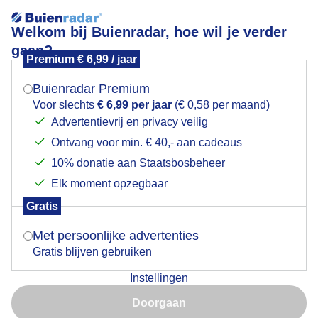
Welkom bij Buienradar, hoe wil je verder
gaan?
Premium € 6,99 / jaar
Mogen we je locatie gebruiken voor het
Watergeven hoeft even niet... Zojuist in Blaricum.
weer?
Buienradar Premium
Voor slechts
€ 6,99 per jaar
(€ 0,58 per maand)
Advertentievrij en privacy veilig
Ontvang voor min. € 40,- aan cadeaus
Indien je hier nog geen akkoord op hebt gegeven,
verschijnt er zo een pop-up uit je browser waarin
10% donatie aan Staatsbosbeheer
deze toestemming gevraagd wordt.
Elk moment opzegbaar
Gratis
Is goed, toon de popup
Met persoonlijke advertenties
Gratis blijven gebruiken
Instellingen
Nu niet, misschien later
Doorgaan
Gebruik je Safari en wil je niet elke dag deze pop-up zien?