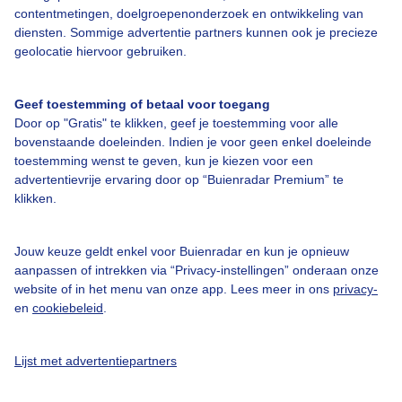
Over Buienradar
contentmetingen, doelgroepenonderzoek en ontwikkeling van
diensten. Sommige advertentie partners kunnen ook je precieze
geolocatie hiervoor gebruiken.
Bedrijfsgegevens
Veelgestelde vragen
Geef toestemming of betaal voor toegang
Contact
Door op "Gratis" te klikken, geef je toestemming voor alle
bovenstaande doeleinden. Indien je voor geen enkel doeleinde
Toegankelijkheid
toestemming wenst te geven, kun je kiezen voor een
advertentievrije ervaring door op “Buienradar Premium” te
Gebruikersvoorwaarden
klikken.
Adverteren
Buienradar Team
Jouw keuze geldt enkel voor Buienradar en kun je opnieuw
aanpassen of intrekken via “Privacy-instellingen” onderaan onze
Privacy beleid
website of in het menu van onze app. Lees meer in ons
privacy-
Cookie beleid
en
cookiebeleid
.
Privacy instellingen
Lijst met advertentiepartners
Gratis weerdata