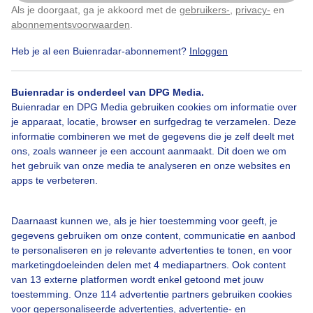
Als je doorgaat, ga je akkoord met de
gebruikers-
,
privacy-
en
Klik
hier
om dit aan te passen
Door: Chris Meewis
Gemaakt: 09-06-2026, 35x bekeken
abonnementsvoorwaarden
.
Heb je al een Buienradar-abonnement?
Inloggen
Buienradar is onderdeel van DPG Media.
Buienradar en DPG Media gebruiken cookies om informatie over
Bekijk slideshow
je apparaat, locatie, browser en surfgedrag te verzamelen. Deze
informatie combineren we met de gegevens die je zelf deelt met
ons, zoals wanneer je een account aanmaakt. Dit doen we om
het gebruik van onze media te analyseren en onze websites en
apps te verbeteren.
Een moment geduld aub...
Daarnaast kunnen we, als je hier toestemming voor geeft, je
gegevens gebruiken om onze content, communicatie en aanbod
te personaliseren en je relevante advertenties te tonen, en voor
marketingdoeleinden delen met 4 mediapartners. Ook content
van 13 externe platformen wordt enkel getoond met jouw
toestemming. Onze 114 advertentie partners gebruiken cookies
voor gepersonaliseerde advertenties, advertentie- en