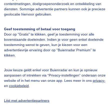
contentmetingen, doelgroepenonderzoek en ontwikkeling van
Bedrijfsgegevens
diensten. Sommige advertentie partners kunnen ook je precieze
Veelgestelde vragen
geolocatie hiervoor gebruiken.
Contact
Geef toestemming of betaal voor toegang
Toegankelijkheid
Door op "Gratis" te klikken, geef je toestemming voor alle
Gebruikersvoorwaarden
bovenstaande doeleinden. Indien je voor geen enkel doeleinde
toestemming wenst te geven, kun je kiezen voor een
Adverteren
advertentievrije ervaring door op “Buienradar Premium” te
klikken.
Buienradar Team
Privacy beleid
Jouw keuze geldt enkel voor Buienradar en kun je opnieuw
Cookie beleid
aanpassen of intrekken via “Privacy-instellingen” onderaan onze
website of in het menu van onze app. Lees meer in ons
privacy-
Privacy instellingen
en
cookiebeleid
.
Gratis weerdata
Lijst met advertentiepartners
@BuienradarNL
Buienradar