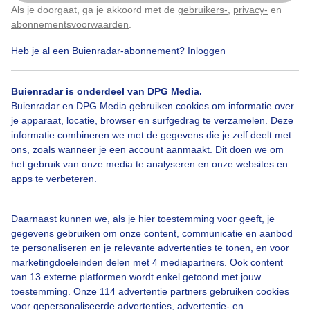
Als je doorgaat, ga je akkoord met de
gebruikers-
,
privacy-
en
Klik
hier
om dit aan te passen
abonnementsvoorwaarden
.
Heb je al een Buienradar-abonnement?
Inloggen
Bekijk slideshow
Buienradar is onderdeel van DPG Media.
Buienradar en DPG Media gebruiken cookies om informatie over
je apparaat, locatie, browser en surfgedrag te verzamelen. Deze
informatie combineren we met de gegevens die je zelf deelt met
ons, zoals wanneer je een account aanmaakt. Dit doen we om
het gebruik van onze media te analyseren en onze websites en
apps te verbeteren.
Een moment geduld aub...
Daarnaast kunnen we, als je hier toestemming voor geeft, je
gegevens gebruiken om onze content, communicatie en aanbod
te personaliseren en je relevante advertenties te tonen, en voor
marketingdoeleinden delen met 4 mediapartners. Ook content
van 13 externe platformen wordt enkel getoond met jouw
Over Buienradar
toestemming. Onze 114 advertentie partners gebruiken cookies
voor gepersonaliseerde advertenties, advertentie- en