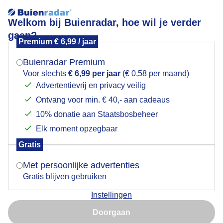
Welkom bij Buienradar, hoe wil je verder
gaan?
Premium € 6,99 / jaar
Mogen we je locatie gebruiken voor het
Lees meer.
weer?
Buienradar Premium
Prachtig schouwspel
Voor slechts
€ 6,99 per jaar
(€ 0,58 per maand)
Advertentievrij en privacy veilig
Ontvang voor min. € 40,- aan cadeaus
Indien je hier nog geen akkoord op hebt gegeven,
verschijnt er zo een pop-up uit je browser waarin
10% donatie aan Staatsbosbeheer
deze toestemming gevraagd wordt.
Elk moment opzegbaar
Gratis
Is goed, toon de popup
Met persoonlijke advertenties
Gratis blijven gebruiken
Instellingen
Nu niet, misschien later
Doorgaan
Door: public
Gemaakt: 08-06-2026, 54x bekeken
Gebruik je Safari en wil je niet elke dag deze pop-up zien?