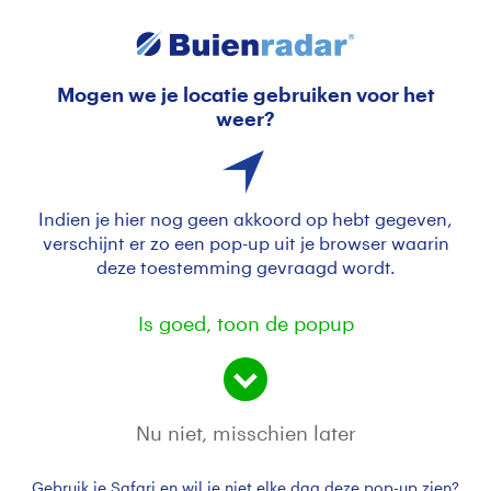
Mogen we je locatie gebruiken voor het
Ochtend zon schijnt over de stad
weer?
Indien je hier nog geen akkoord op hebt gegeven,
verschijnt er zo een pop-up uit je browser waarin
deze toestemming gevraagd wordt.
Is goed, toon de popup
Haarlem vanmorgen vroeg bij zonsopkomst
Nu niet, misschien later
Door: Jos Hendriks
Gemaakt: 09-06-2026, 104x bekeken
Gebruik je Safari en wil je niet elke dag deze pop-up zien?