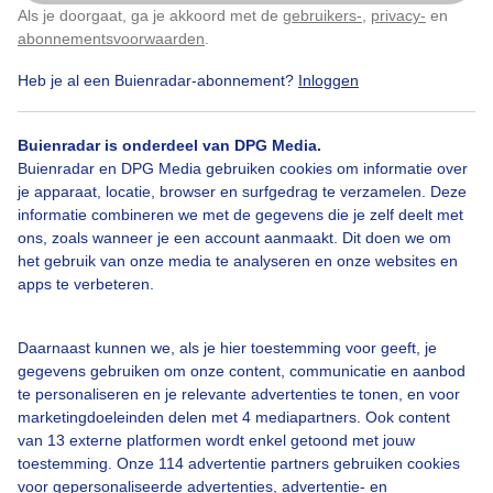
Als je doorgaat, ga je akkoord met de
gebruikers-
,
privacy-
en
Klik
hier
om dit aan te passen
abonnementsvoorwaarden
.
Heb je al een Buienradar-abonnement?
Inloggen
Zonsopkomst
Buienradar is onderdeel van DPG Media.
Buienradar en DPG Media gebruiken cookies om informatie over
Bekijk slideshow
je apparaat, locatie, browser en surfgedrag te verzamelen. Deze
informatie combineren we met de gegevens die je zelf deelt met
ons, zoals wanneer je een account aanmaakt. Dit doen we om
het gebruik van onze media te analyseren en onze websites en
apps te verbeteren.
Een moment geduld aub...
Daarnaast kunnen we, als je hier toestemming voor geeft, je
gegevens gebruiken om onze content, communicatie en aanbod
te personaliseren en je relevante advertenties te tonen, en voor
marketingdoeleinden delen met 4 mediapartners. Ook content
van 13 externe platformen wordt enkel getoond met jouw
toestemming. Onze 114 advertentie partners gebruiken cookies
voor gepersonaliseerde advertenties, advertentie- en
Over Buienradar