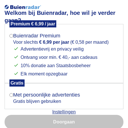
Welkom bij Buienradar, hoe wil je verder
gaan?
Premium € 6,99 / jaar
Mogen we je locatie gebruiken voor het
zonsopkomst
weer?
Buienradar Premium
Voor slechts
€ 6,99 per jaar
(€ 0,58 per maand)
Advertentievrij en privacy veilig
Ontvang voor min. € 40,- aan cadeaus
Indien je hier nog geen akkoord op hebt gegeven,
verschijnt er zo een pop-up uit je browser waarin
10% donatie aan Staatsbosbeheer
deze toestemming gevraagd wordt.
Elk moment opzegbaar
Gratis
Is goed, toon de popup
Met persoonlijke advertenties
Gratis blijven gebruiken
zon
Instellingen
Nu niet, misschien later
Door: Anja Valentijn
Gemaakt: 09-06-2026, 46x bekeken
Doorgaan
Gebruik je Safari en wil je niet elke dag deze pop-up zien?