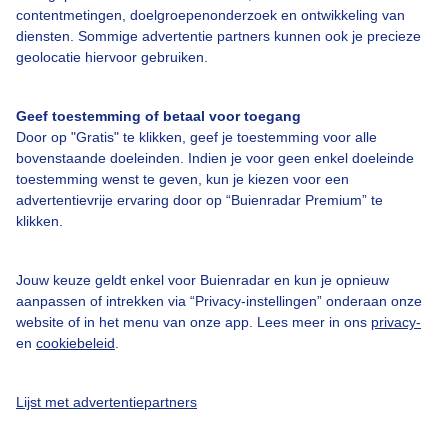
contentmetingen, doelgroepenonderzoek en ontwikkeling van
diensten. Sommige advertentie partners kunnen ook je precieze
Bedrijfsgegevens
geolocatie hiervoor gebruiken.
Veelgestelde vragen
Geef toestemming of betaal voor toegang
Contact
Door op "Gratis" te klikken, geef je toestemming voor alle
Toegankelijkheid
bovenstaande doeleinden. Indien je voor geen enkel doeleinde
toestemming wenst te geven, kun je kiezen voor een
Gebruikersvoorwaarden
advertentievrije ervaring door op “Buienradar Premium” te
klikken.
Adverteren
Buienradar Team
Jouw keuze geldt enkel voor Buienradar en kun je opnieuw
Privacy beleid
aanpassen of intrekken via “Privacy-instellingen” onderaan onze
website of in het menu van onze app. Lees meer in ons
privacy-
Cookie beleid
en
cookiebeleid
.
Privacy instellingen
Gratis weerdata
Lijst met advertentiepartners
@BuienradarNL