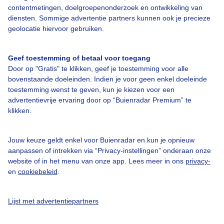
contentmetingen, doelgroepenonderzoek en ontwikkeling van
diensten. Sommige advertentie partners kunnen ook je precieze
Over Buienradar
geolocatie hiervoor gebruiken.
Bedrijfsgegevens
Geef toestemming of betaal voor toegang
Door op "Gratis" te klikken, geef je toestemming voor alle
Veelgestelde vragen
bovenstaande doeleinden. Indien je voor geen enkel doeleinde
Contact
toestemming wenst te geven, kun je kiezen voor een
advertentievrije ervaring door op “Buienradar Premium” te
Toegankelijkheid
klikken.
Gebruikersvoorwaarden
Jouw keuze geldt enkel voor Buienradar en kun je opnieuw
Adverteren
aanpassen of intrekken via “Privacy-instellingen” onderaan onze
Buienradar Team
website of in het menu van onze app. Lees meer in ons
privacy-
en
cookiebeleid
.
Privacy beleid
Cookie beleid
Lijst met advertentiepartners
Privacy instellingen