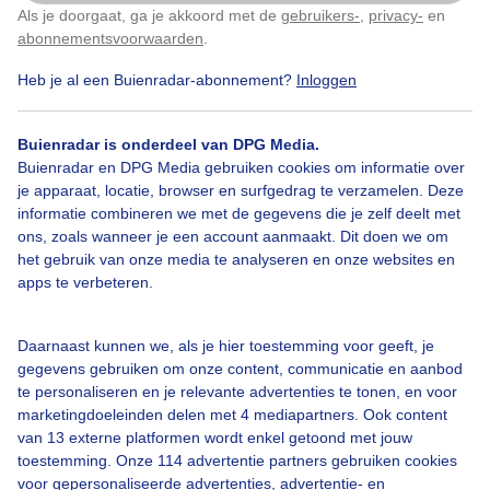
Als je doorgaat, ga je akkoord met de
gebruikers-
,
privacy-
en
Klik
hier
om dit aan te passen
abonnementsvoorwaarden
.
Heb je al een Buienradar-abonnement?
Inloggen
Door: public
Gemaakt: 09-06-2026, 36x bekeken
Buienradar is onderdeel van DPG Media.
Buienradar en DPG Media gebruiken cookies om informatie over
je apparaat, locatie, browser en surfgedrag te verzamelen. Deze
informatie combineren we met de gegevens die je zelf deelt met
Bekijk slideshow
ons, zoals wanneer je een account aanmaakt. Dit doen we om
het gebruik van onze media te analyseren en onze websites en
apps te verbeteren.
Daarnaast kunnen we, als je hier toestemming voor geeft, je
gegevens gebruiken om onze content, communicatie en aanbod
Een moment geduld aub...
te personaliseren en je relevante advertenties te tonen, en voor
marketingdoeleinden delen met 4 mediapartners. Ook content
van 13 externe platformen wordt enkel getoond met jouw
toestemming. Onze 114 advertentie partners gebruiken cookies
voor gepersonaliseerde advertenties, advertentie- en