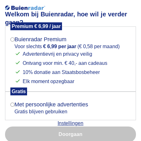
Welkom bij Buienradar, hoe wil je verder
gaan?
Premium € 6,99 / jaar
Mogen we je locatie gebruiken voor het
Lees meer.
weer?
Buienradar Premium
Weerfotos
Voor slechts
€ 6,99 per jaar
(€ 0,58 per maand)
Advertentievrij en privacy veilig
Ontvang voor min. € 40,- aan cadeaus
Indien je hier nog geen akkoord op hebt gegeven,
verschijnt er zo een pop-up uit je browser waarin
10% donatie aan Staatsbosbeheer
deze toestemming gevraagd wordt.
Elk moment opzegbaar
Gratis
Is goed, toon de popup
Met persoonlijke advertenties
Gratis blijven gebruiken
Instellingen
Nu niet, misschien later
Doorgaan
Gebruik je Safari en wil je niet elke dag deze pop-up zien?