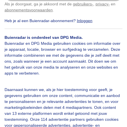
Als je doorgaat, ga je akkoord met de
gebruikers-
,
privacy-
en
Klik
hier
om dit aan te passen
abonnementsvoorwaarden
.
Heb je al een Buienradar-abonnement?
Inloggen
Bekijk slideshow
Buienradar is onderdeel van DPG Media.
Buienradar en DPG Media gebruiken cookies om informatie over
je apparaat, locatie, browser en surfgedrag te verzamelen. Deze
informatie combineren we met de gegevens die je zelf deelt met
Een moment geduld aub...
ons, zoals wanneer je een account aanmaakt. Dit doen we om
het gebruik van onze media te analyseren en onze websites en
apps te verbeteren.
Daarnaast kunnen we, als je hier toestemming voor geeft, je
gegevens gebruiken om onze content, communicatie en aanbod
te personaliseren en je relevante advertenties te tonen, en voor
Over Buienradar
marketingdoeleinden delen met 4 mediapartners. Ook content
van 13 externe platformen wordt enkel getoond met jouw
Bedrijfsgegevens
toestemming. Onze 114 advertentie partners gebruiken cookies
voor gepersonaliseerde advertenties, advertentie- en