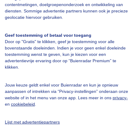
Veelgestelde vragen
contentmetingen, doelgroepenonderzoek en ontwikkeling van
diensten. Sommige advertentie partners kunnen ook je precieze
Contact
geolocatie hiervoor gebruiken.
Toegankelijkheid
Gebruikersvoorwaarden
Geef toestemming of betaal voor toegang
Door op "Gratis" te klikken, geef je toestemming voor alle
Adverteren
bovenstaande doeleinden. Indien je voor geen enkel doeleinde
Buienradar Team
toestemming wenst te geven, kun je kiezen voor een
advertentievrije ervaring door op “Buienradar Premium” te
Privacy beleid
klikken.
Cookie beleid
Privacy instellingen
Jouw keuze geldt enkel voor Buienradar en kun je opnieuw
aanpassen of intrekken via “Privacy-instellingen” onderaan onze
Gratis weerdata
website of in het menu van onze app. Lees meer in ons
privacy-
en
cookiebeleid
.
@BuienradarNL
Buienradar
Lijst met advertentiepartners
Buienradar