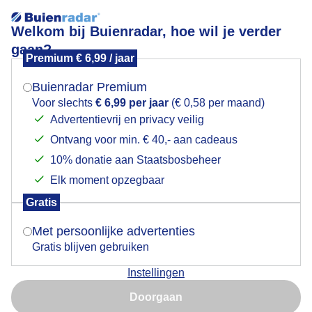
Welkom bij Buienradar, hoe wil je verder
gaan?
Premium € 6,99 / jaar
Mogen we je locatie gebruiken voor het
broeierig warm
weer?
Buienradar Premium
Voor slechts
€ 6,99 per jaar
(€ 0,58 per maand)
Advertentievrij en privacy veilig
Ontvang voor min. € 40,- aan cadeaus
Indien je hier nog geen akkoord op hebt gegeven,
verschijnt er zo een pop-up uit je browser waarin
10% donatie aan Staatsbosbeheer
deze toestemming gevraagd wordt.
Elk moment opzegbaar
Gratis
Is goed, toon de popup
Met persoonlijke advertenties
Gratis blijven gebruiken
Door: ben Saanen
Gemaakt: 08-06-2026, 36x bekeken
Instellingen
Nu niet, misschien later
Doorgaan
Gebruik je Safari en wil je niet elke dag deze pop-up zien?