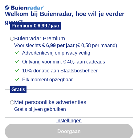
Welkom bij Buienradar, hoe wil je verder
gaan?
Premium € 6,99 / jaar
Mogen we je locatie gebruiken voor het
Lees meer.
weer?
Buienradar Premium
Regen
Voor slechts
€ 6,99 per jaar
(€ 0,58 per maand)
Advertentievrij en privacy veilig
Ontvang voor min. € 40,- aan cadeaus
Indien je hier nog geen akkoord op hebt gegeven,
verschijnt er zo een pop-up uit je browser waarin
10% donatie aan Staatsbosbeheer
deze toestemming gevraagd wordt.
Elk moment opzegbaar
Gratis
Is goed, toon de popup
Met persoonlijke advertenties
Gratis blijven gebruiken
Instellingen
Nu niet, misschien later
Door: public
Gemaakt: 08-06-2026, 23x bekeken
Doorgaan
Gebruik je Safari en wil je niet elke dag deze pop-up zien?