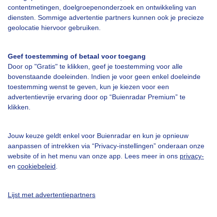
contentmetingen, doelgroepenonderzoek en ontwikkeling van
Veelgestelde vragen
diensten. Sommige advertentie partners kunnen ook je precieze
Contact
geolocatie hiervoor gebruiken.
Toegankelijkheid
Geef toestemming of betaal voor toegang
Gebruikersvoorwaarden
Door op "Gratis" te klikken, geef je toestemming voor alle
Adverteren
bovenstaande doeleinden. Indien je voor geen enkel doeleinde
toestemming wenst te geven, kun je kiezen voor een
Buienradar Team
advertentievrije ervaring door op “Buienradar Premium” te
klikken.
Privacy beleid
Cookie beleid
Jouw keuze geldt enkel voor Buienradar en kun je opnieuw
Privacy instellingen
aanpassen of intrekken via “Privacy-instellingen” onderaan onze
website of in het menu van onze app. Lees meer in ons
privacy-
Gratis weerdata
en
cookiebeleid
.
@BuienradarNL
Lijst met advertentiepartners
Buienradar
Buienradar