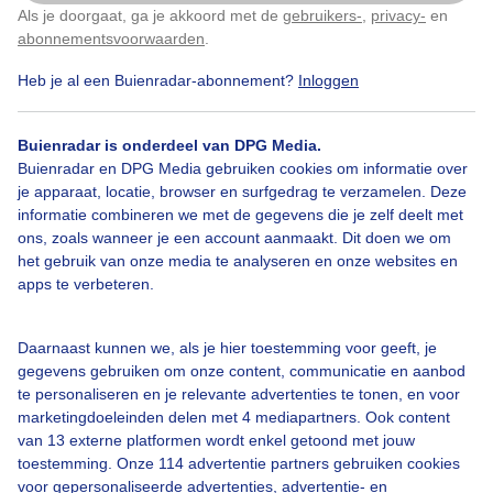
Als je doorgaat, ga je akkoord met de
gebruikers-
,
privacy-
en
Klik
hier
om dit aan te passen
abonnementsvoorwaarden
.
Heb je al een Buienradar-abonnement?
Inloggen
Bekijk slideshow
Buienradar is onderdeel van DPG Media.
Buienradar en DPG Media gebruiken cookies om informatie over
je apparaat, locatie, browser en surfgedrag te verzamelen. Deze
informatie combineren we met de gegevens die je zelf deelt met
ons, zoals wanneer je een account aanmaakt. Dit doen we om
Een moment geduld aub...
het gebruik van onze media te analyseren en onze websites en
apps te verbeteren.
Daarnaast kunnen we, als je hier toestemming voor geeft, je
gegevens gebruiken om onze content, communicatie en aanbod
te personaliseren en je relevante advertenties te tonen, en voor
Over Buienradar
marketingdoeleinden delen met 4 mediapartners. Ook content
van 13 externe platformen wordt enkel getoond met jouw
toestemming. Onze 114 advertentie partners gebruiken cookies
Bedrijfsgegevens
voor gepersonaliseerde advertenties, advertentie- en