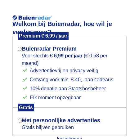
Reisinforma
Welkom bij Buienradar, hoe wil je
verder gaan?
Premium € 6,99 / jaar
Buienradar Premium
Voor slechts
€ 6,99 per jaar
(€ 0,58 per
wijd
Foto en video
Weerzine
maand)
Mogen we je locatie gebruiken voor
Advertentievrij en privacy veilig
het weer?
Zoeken in 
Ontvang voor min. € 40,- aan cadeaus
10% donatie aan Staatsbosbeheer
angenaam weer bovendien groeizaam 
Elk moment opzegbaar
Indien je hier nog geen akkoord op hebt
Gratis
gegeven, verschijnt er zo een pop-up uit
je browser waarin deze toestemming
Met persoonlijke advertenties
gevraagd wordt.
Gratis blijven gebruiken
Instellingen