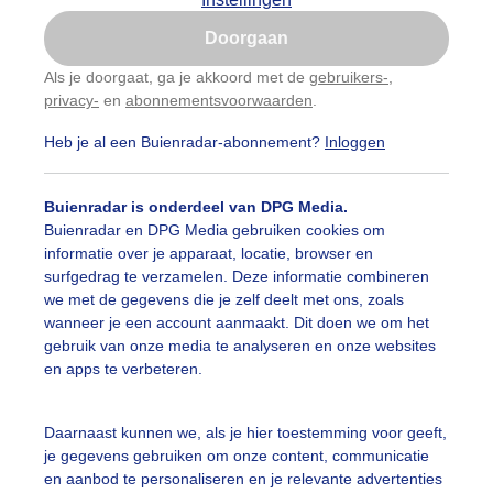
Is goed, toon de popup
Doorgaan
Nu niet, misschien later
Als je doorgaat, ga je akkoord met de
gebruikers-
,
privacy-
en
abonnementsvoorwaarden
.
Gebruik je Safari en wil je niet elke dag deze pop-up
zien?
Heb je al een Buienradar-abonnement?
Inloggen
Klik
hier
om dit aan te passen
Buienradar is onderdeel van DPG Media.
Buienradar en DPG Media gebruiken cookies om
informatie over je apparaat, locatie, browser en
surfgedrag te verzamelen. Deze informatie combineren
we met de gegevens die je zelf deelt met ons, zoals
wanneer je een account aanmaakt. Dit doen we om het
gebruik van onze media te analyseren en onze websites
en apps te verbeteren.
Daarnaast kunnen we, als je hier toestemming voor geeft,
r: Nico Vink
Gemaakt: 08-06-2026, 14x bekeken
je gegevens gebruiken om onze content, communicatie
en aanbod te personaliseren en je relevante advertenties