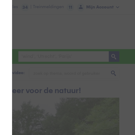
tie:
Files
| Treinmeldingen
Mijn Account
34
11
foto & video:
weer voor de natuur!