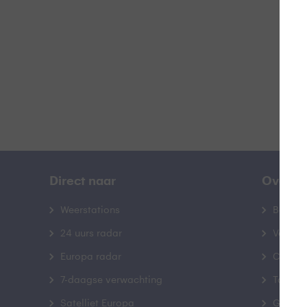
B
Direct naar
Over B
Weerstations
Bedrij
24 uurs radar
Veelge
Europa radar
Contac
7-daagse verwachting
Toegank
Satelliet Europa
Gebrui