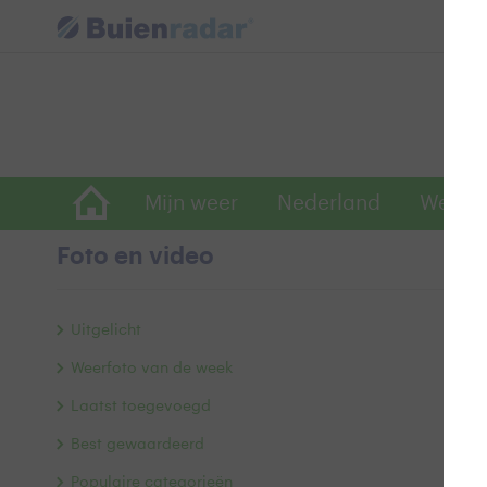
Mijn weer
Nederland
Wereld
Foto en video
A
Uitgelicht
Weerfoto van de week
Laatst toegevoegd
Best gewaardeerd
Populaire categorieën