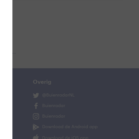
 aub...
Overig
@BuienradarNL
Buienradar
Buienradar
Download de Android app
Download de iOS app