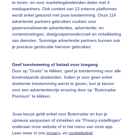
te tonen, en voor marketingdoeleinden delen met 4
mediapartners. Ook content van 13 externe platformen
ekijk slideshow
wordt enkel getoond met jouw toestemming. Onze 114
advertentie partners gebruiken cookies voor
gepersonaliseerde advertenties, advertentie- en
contentmetingen, doelgroepenonderzoek en ontwikkeling
van diensten. Sommige advertentie partners kunnen ook
je precieze geolocatie hiervoor gebruiken.
Een moment geduld
Geef toestemming of betaal voor toegang
Door op "Gratis" te klikken, geef je toestemming voor alle
bovenstaande doeleinden. Indien je voor geen enkel
uienradar
Mijn weer
doeleinde toestemming wenst te geven, kun je kiezen
voor een advertentievrije ervaring door op “Buienradar
fsgegevens
De Bilt
Premium” te klikken.
stelde vragen
t
Jouw keuze geldt enkel voor Buienradar en kun je
opnieuw aanpassen of intrekken via “Privacy-instellingen”
elijkheid
onderaan onze website of in het menu van onze app.
Lees meer in ons
privacy-
en
cookiebeleid
.
kersvoorwaarden