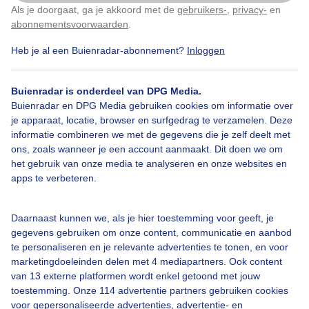
Als je doorgaat, ga je akkoord met de
gebruikers-
,
privacy-
en
Klik
hier
om dit aan te passen
abonnementsvoorwaarden
.
Heb je al een Buienradar-abonnement?
Inloggen
Bekijk slideshow
Buienradar is onderdeel van DPG Media.
Buienradar en DPG Media gebruiken cookies om informatie over
je apparaat, locatie, browser en surfgedrag te verzamelen. Deze
informatie combineren we met de gegevens die je zelf deelt met
ons, zoals wanneer je een account aanmaakt. Dit doen we om
Een moment geduld aub...
het gebruik van onze media te analyseren en onze websites en
apps te verbeteren.
Daarnaast kunnen we, als je hier toestemming voor geeft, je
gegevens gebruiken om onze content, communicatie en aanbod
te personaliseren en je relevante advertenties te tonen, en voor
Over Buienradar
marketingdoeleinden delen met 4 mediapartners. Ook content
van 13 externe platformen wordt enkel getoond met jouw
toestemming. Onze 114 advertentie partners gebruiken cookies
Bedrijfsgegevens
voor gepersonaliseerde advertenties, advertentie- en