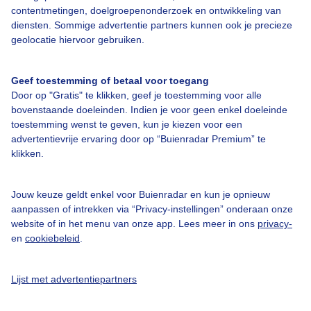
contentmetingen, doelgroepenonderzoek en ontwikkeling van
Veelgestelde vragen
diensten. Sommige advertentie partners kunnen ook je precieze
Contact
geolocatie hiervoor gebruiken.
Toegankelijkheid
Geef toestemming of betaal voor toegang
Gebruikersvoorwaarden
Door op "Gratis" te klikken, geef je toestemming voor alle
Adverteren
bovenstaande doeleinden. Indien je voor geen enkel doeleinde
toestemming wenst te geven, kun je kiezen voor een
Buienradar Team
advertentievrije ervaring door op “Buienradar Premium” te
klikken.
Privacy beleid
Cookie beleid
Jouw keuze geldt enkel voor Buienradar en kun je opnieuw
Privacy instellingen
aanpassen of intrekken via “Privacy-instellingen” onderaan onze
website of in het menu van onze app. Lees meer in ons
privacy-
Gratis weerdata
en
cookiebeleid
.
@BuienradarNL
Lijst met advertentiepartners
Buienradar
Buienradar