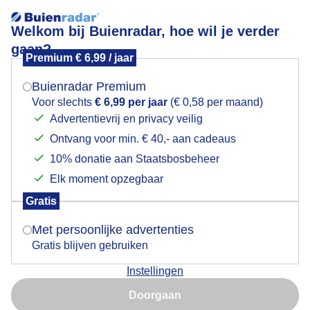
Welkom bij Buienradar, hoe wil je verder
gaan?
Premium € 6,99 / jaar
Mogen we je locatie gebruiken voor het
Weerfoto!
weer?
Buienradar Premium
Voor slechts
€ 6,99 per jaar
(€ 0,58 per maand)
Advertentievrij en privacy veilig
Ontvang voor min. € 40,- aan cadeaus
Indien je hier nog geen akkoord op hebt gegeven,
verschijnt er zo een pop-up uit je browser waarin
10% donatie aan Staatsbosbeheer
deze toestemming gevraagd wordt.
Elk moment opzegbaar
Gratis
Is goed, toon de popup
Met persoonlijke advertenties
Gratis blijven gebruiken
Instellingen
Nu niet, misschien later
Door: Nely V Frankenhuijzen
Gemaakt: 08-06-2026, 21x bekeken
Doorgaan
Gebruik je Safari en wil je niet elke dag deze pop-up zien?