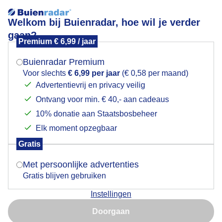
Welkom bij Buienradar, hoe wil je verder
gaan?
Premium € 6,99 / jaar
Mogen we je locatie gebruiken voor het
groeizaam weer
weer?
Buienradar Premium
Voor slechts
€ 6,99 per jaar
(€ 0,58 per maand)
Advertentievrij en privacy veilig
Ontvang voor min. € 40,- aan cadeaus
Indien je hier nog geen akkoord op hebt gegeven,
verschijnt er zo een pop-up uit je browser waarin
10% donatie aan Staatsbosbeheer
deze toestemming gevraagd wordt.
Elk moment opzegbaar
Gratis
Is goed, toon de popup
Met persoonlijke advertenties
Gratis blijven gebruiken
Instellingen
Nu niet, misschien later
Door: ben Saanen
Gemaakt: 08-06-2026, 21x bekeken
Doorgaan
Gebruik je Safari en wil je niet elke dag deze pop-up zien?