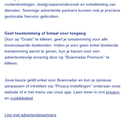
contentmetingen, doelgroepenonderzoek en ontwikkeling van
Veelgestelde vragen
diensten. Sommige advertentie partners kunnen ook je precieze
Contact
geolocatie hiervoor gebruiken.
Toegankelijkheid
Geef toestemming of betaal voor toegang
Gebruikersvoorwaarden
Door op "Gratis" te klikken, geef je toestemming voor alle
Adverteren
bovenstaande doeleinden. Indien je voor geen enkel doeleinde
toestemming wenst te geven, kun je kiezen voor een
Buienradar Team
advertentievrije ervaring door op “Buienradar Premium” te
klikken.
Privacy beleid
Cookie beleid
Jouw keuze geldt enkel voor Buienradar en kun je opnieuw
Privacy instellingen
aanpassen of intrekken via “Privacy-instellingen” onderaan onze
website of in het menu van onze app. Lees meer in ons
privacy-
Gratis weerdata
en
cookiebeleid
.
@BuienradarNL
Lijst met advertentiepartners
Buienradar
Buienradar