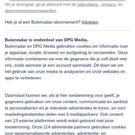
Als je doorgaat, ga je akkoord met de
gebruikers-
,
privacy-
en
Klik
hier
om dit aan te passen
abonnementsvoorwaarden
.
Heb je al een Buienradar-abonnement?
Inloggen
Bekijk slideshow
Buienradar is onderdeel van DPG Media.
Buienradar en DPG Media gebruiken cookies om informatie over
je apparaat, locatie, browser en surfgedrag te verzamelen. Deze
informatie combineren we met de gegevens die je zelf deelt met
ons, zoals wanneer je een account aanmaakt. Dit doen we om
Een moment geduld aub...
het gebruik van onze media te analyseren en onze websites en
apps te verbeteren.
Daarnaast kunnen we, als je hier toestemming voor geeft, je
gegevens gebruiken om onze content, communicatie en aanbod
te personaliseren en je relevante advertenties te tonen, en voor
Over Buienradar
marketingdoeleinden delen met 4 mediapartners. Ook content
van 13 externe platformen wordt enkel getoond met jouw
toestemming. Onze 114 advertentie partners gebruiken cookies
Bedrijfsgegevens
voor gepersonaliseerde advertenties, advertentie- en