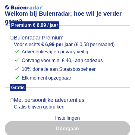
Welkom bij Buienradar, hoe wil je verder
gaan?
Premium € 6,99 / jaar
Mogen we je locatie gebruiken voor het
Lees meer.
weer?
Buienradar Premium
Even uitrusten na de gym ?
Voor slechts
€ 6,99 per jaar
(€ 0,58 per maand)
Advertentievrij en privacy veilig
Ontvang voor min. € 40,- aan cadeaus
Indien je hier nog geen akkoord op hebt gegeven,
verschijnt er zo een pop-up uit je browser waarin
10% donatie aan Staatsbosbeheer
deze toestemming gevraagd wordt.
Elk moment opzegbaar
Gratis
Is goed, toon de popup
Met persoonlijke advertenties
Gratis blijven gebruiken
Instellingen
Nu niet, misschien later
Doorgaan
Gebruik je Safari en wil je niet elke dag deze pop-up zien?
Door: Henk Voermans
Gemaakt: 08-06-2026, 29x bekeken