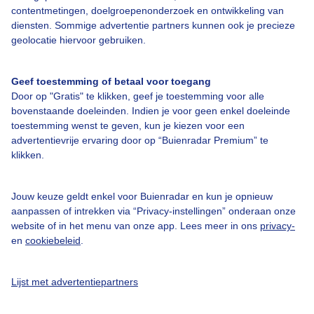
contentmetingen, doelgroepenonderzoek en ontwikkeling van
Bedrijfsgegevens
diensten. Sommige advertentie partners kunnen ook je precieze
geolocatie hiervoor gebruiken.
Veelgestelde vragen
Contact
Geef toestemming of betaal voor toegang
Toegankelijkheid
Door op "Gratis" te klikken, geef je toestemming voor alle
bovenstaande doeleinden. Indien je voor geen enkel doeleinde
Gebruikersvoorwaarden
toestemming wenst te geven, kun je kiezen voor een
advertentievrije ervaring door op “Buienradar Premium” te
Adverteren
klikken.
Buienradar Team
Privacy beleid
Jouw keuze geldt enkel voor Buienradar en kun je opnieuw
aanpassen of intrekken via “Privacy-instellingen” onderaan onze
Cookie beleid
website of in het menu van onze app. Lees meer in ons
privacy-
Privacy instellingen
en
cookiebeleid
.
Gratis weerdata
Lijst met advertentiepartners
@BuienradarNL