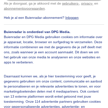
Als je doorgaat, ga je akkoord met de
gebruikers-
,
privacy-
en
Klik
hier
om dit aan te passen
abonnementsvoorwaarden
.
Heb je al een Buienradar-abonnement?
Inloggen
Buienradar is onderdeel van DPG Media.
Bekijk slideshow
Buienradar en DPG Media gebruiken cookies om informatie over
je apparaat, locatie, browser en surfgedrag te verzamelen. Deze
informatie combineren we met de gegevens die je zelf deelt met
ons, zoals wanneer je een account aanmaakt. Dit doen we om
het gebruik van onze media te analyseren en onze websites en
apps te verbeteren.
Een moment geduld aub...
Daarnaast kunnen we, als je hier toestemming voor geeft, je
gegevens gebruiken om onze content, communicatie en aanbod
te personaliseren en je relevante advertenties te tonen, en voor
marketingdoeleinden delen met 4 mediapartners. Ook content
van 13 externe platformen wordt enkel getoond met jouw
Over Buienradar
toestemming. Onze 114 advertentie partners gebruiken cookies
voor gepersonaliseerde advertenties, advertentie- en