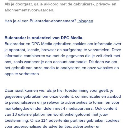
Als je doorgaat, ga je akkoord met de
gebruikers-
,
privacy-
en
Klik
hier
om dit aan te passen
abonnementsvoorwaarden
.
Heb je al een Buienradar-abonnement?
Inloggen
Door: Chris Meewis
Gemaakt: 08-06-2026, 12x bekeken
Buienradar is onderdeel van DPG Media.
Buienradar en DPG Media gebruiken cookies om informatie over
je apparaat, locatie, browser en surfgedrag te verzamelen. Deze
informatie combineren we met de gegevens die je zelf deelt met
ons, zoals wanneer je een account aanmaakt. Dit doen we om
Bekijk slideshow
het gebruik van onze media te analyseren en onze websites en
apps te verbeteren.
Daarnaast kunnen we, als je hier toestemming voor geeft, je
gegevens gebruiken om onze content, communicatie en aanbod
te personaliseren en je relevante advertenties te tonen, en voor
Een moment geduld aub...
marketingdoeleinden delen met 4 mediapartners. Ook content
van 13 externe platformen wordt enkel getoond met jouw
toestemming. Onze 114 advertentie partners gebruiken cookies
voor gepersonaliseerde advertenties, advertentie- en