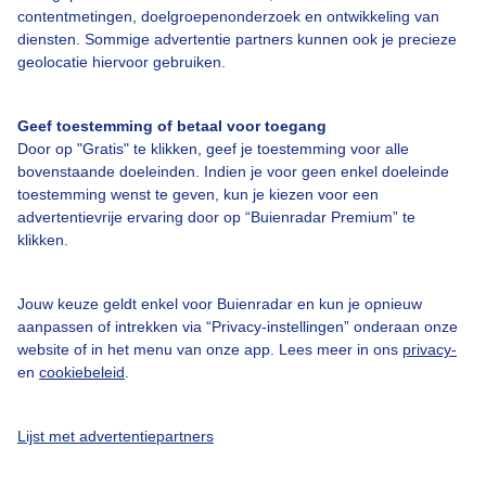
contentmetingen, doelgroepenonderzoek en ontwikkeling van
diensten. Sommige advertentie partners kunnen ook je precieze
geolocatie hiervoor gebruiken.
Over Buienradar
Geef toestemming of betaal voor toegang
Bedrijfsgegevens
Door op "Gratis" te klikken, geef je toestemming voor alle
bovenstaande doeleinden. Indien je voor geen enkel doeleinde
Veelgestelde vragen
toestemming wenst te geven, kun je kiezen voor een
Contact
advertentievrije ervaring door op “Buienradar Premium” te
klikken.
Toegankelijkheid
Gebruikersvoorwaarden
Jouw keuze geldt enkel voor Buienradar en kun je opnieuw
Adverteren
aanpassen of intrekken via “Privacy-instellingen” onderaan onze
website of in het menu van onze app. Lees meer in ons
privacy-
Buienradar Team
en
cookiebeleid
.
Privacy beleid
Lijst met advertentiepartners
Cookie beleid
Privacy instellingen