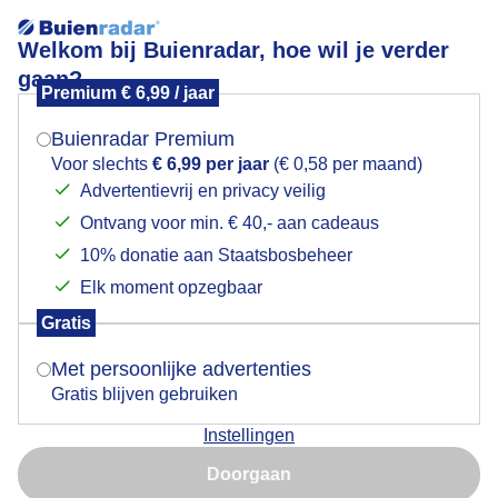
Welkom bij Buienradar, hoe wil je verder
gaan?
Premium € 6,99 / jaar
Mogen we je locatie gebruiken voor het
Lees meer.
weer?
Buienradar Premium
Nu nog prachtig! Na de voorspelde regen?? Blaricum
Voor slechts
€ 6,99 per jaar
(€ 0,58 per maand)
vanmorgen.
Advertentievrij en privacy veilig
Ontvang voor min. € 40,- aan cadeaus
Indien je hier nog geen akkoord op hebt gegeven,
verschijnt er zo een pop-up uit je browser waarin
10% donatie aan Staatsbosbeheer
deze toestemming gevraagd wordt.
Elk moment opzegbaar
Gratis
Is goed, toon de popup
Met persoonlijke advertenties
Gratis blijven gebruiken
Instellingen
Nu niet, misschien later
Doorgaan
Gebruik je Safari en wil je niet elke dag deze pop-up zien?