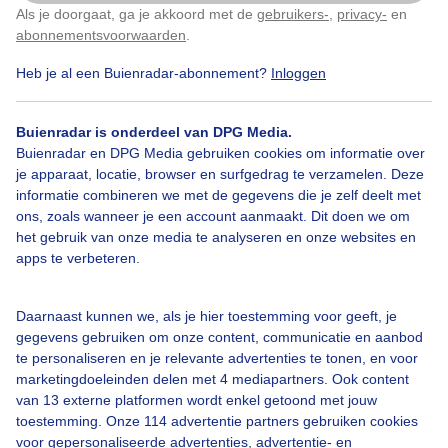
Als je doorgaat, ga je akkoord met de
gebruikers-
,
privacy-
en
Klik
hier
om dit aan te passen
abonnementsvoorwaarden
.
Heb je al een Buienradar-abonnement?
Inloggen
Bekijk slideshow
Buienradar is onderdeel van DPG Media.
Buienradar en DPG Media gebruiken cookies om informatie over
je apparaat, locatie, browser en surfgedrag te verzamelen. Deze
informatie combineren we met de gegevens die je zelf deelt met
ons, zoals wanneer je een account aanmaakt. Dit doen we om
Een moment geduld aub...
het gebruik van onze media te analyseren en onze websites en
apps te verbeteren.
Daarnaast kunnen we, als je hier toestemming voor geeft, je
gegevens gebruiken om onze content, communicatie en aanbod
te personaliseren en je relevante advertenties te tonen, en voor
Over Buienradar
marketingdoeleinden delen met 4 mediapartners. Ook content
van 13 externe platformen wordt enkel getoond met jouw
toestemming. Onze 114 advertentie partners gebruiken cookies
Bedrijfsgegevens
voor gepersonaliseerde advertenties, advertentie- en