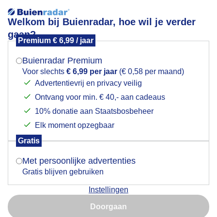
Welkom bij Buienradar, hoe wil je verder
gaan?
Premium € 6,99 / jaar
Mogen we je locatie gebruiken voor het
Zonsopkomst
weer?
Buienradar Premium
Voor slechts
€ 6,99 per jaar
(€ 0,58 per maand)
Advertentievrij en privacy veilig
Ontvang voor min. € 40,- aan cadeaus
Indien je hier nog geen akkoord op hebt gegeven,
verschijnt er zo een pop-up uit je browser waarin
10% donatie aan Staatsbosbeheer
deze toestemming gevraagd wordt.
Elk moment opzegbaar
Gratis
Is goed, toon de popup
Met persoonlijke advertenties
Gratis blijven gebruiken
Instellingen
Nu niet, misschien later
Door: Tonny de Vries
Gemaakt: 08-06-2026, 24x bekeken
Doorgaan
Gebruik je Safari en wil je niet elke dag deze pop-up zien?