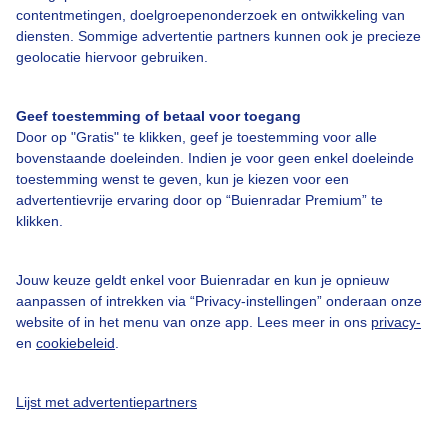
contentmetingen, doelgroepenonderzoek en ontwikkeling van
Veelgestelde vragen
diensten. Sommige advertentie partners kunnen ook je precieze
Contact
geolocatie hiervoor gebruiken.
Toegankelijkheid
Geef toestemming of betaal voor toegang
Gebruikersvoorwaarden
Door op "Gratis" te klikken, geef je toestemming voor alle
Adverteren
bovenstaande doeleinden. Indien je voor geen enkel doeleinde
toestemming wenst te geven, kun je kiezen voor een
Buienradar Team
advertentievrije ervaring door op “Buienradar Premium” te
klikken.
Privacy beleid
Cookie beleid
Jouw keuze geldt enkel voor Buienradar en kun je opnieuw
Privacy instellingen
aanpassen of intrekken via “Privacy-instellingen” onderaan onze
website of in het menu van onze app. Lees meer in ons
privacy-
Gratis weerdata
en
cookiebeleid
.
@BuienradarNL
Lijst met advertentiepartners
Buienradar
Buienradar