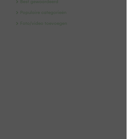
Best gewaardeerd
Populaire categorieën
Foto/video toevoegen