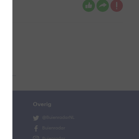
 aub...
Overig
@BuienradarNL
Buienradar
Buienradar