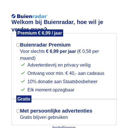
Reisinforma
Welkom bij Buienradar, hoe wil je
verder gaan?
Premium € 6,99 / jaar
Buienradar Premium
Voor slechts
€ 6,99 per jaar
(€ 0,58 per
Lees meer.
maand)
Mogen we je locatie gebruiken voor
Advertentievrij en privacy veilig
wijd
Foto en video
Weerzine
het weer?
Ontvang voor min. € 40,- aan cadeaus
10% donatie aan Staatsbosbeheer
Zoeken in 
Elk moment opzegbaar
Indien je hier nog geen akkoord op hebt
onnig en tegelijkertijd donkere wolke
Gratis
gegeven, verschijnt er zo een pop-up uit
nderige kust in Colijnsplaat (Zeeland
je browser waarin deze toestemming
Met persoonlijke advertenties
gevraagd wordt.
Gratis blijven gebruiken
Instellingen