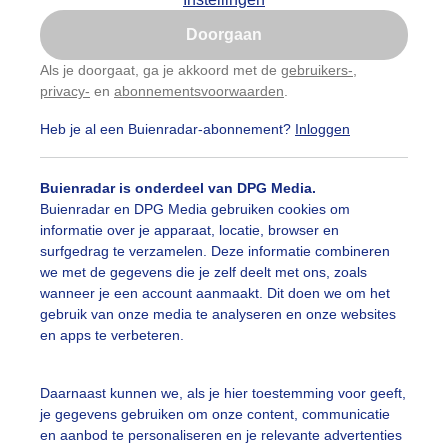
Is goed, toon de popup
Doorgaan
Nu niet, misschien later
Als je doorgaat, ga je akkoord met de
gebruikers-
,
privacy-
en
abonnementsvoorwaarden
.
Gebruik je Safari en wil je niet elke dag deze pop-up
zien?
Heb je al een Buienradar-abonnement?
Inloggen
Klik
hier
om dit aan te passen
Buienradar is onderdeel van DPG Media.
Buienradar en DPG Media gebruiken cookies om
informatie over je apparaat, locatie, browser en
surfgedrag te verzamelen. Deze informatie combineren
we met de gegevens die je zelf deelt met ons, zoals
wanneer je een account aanmaakt. Dit doen we om het
gebruik van onze media te analyseren en onze websites
en apps te verbeteren.
Daarnaast kunnen we, als je hier toestemming voor geeft,
je gegevens gebruiken om onze content, communicatie
en aanbod te personaliseren en je relevante advertenties