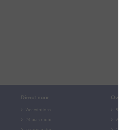
Doo
B
Direct naar
Over B
Weerstations
Bedrij
24 uurs radar
Veelge
Europa radar
Contac