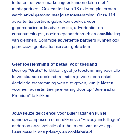
te tonen, en voor marketingdoeleinden delen met 4
r: Vivian Kramer
Gemaakt: 07-06-2026, 77x bekeken
mediapartners. Ook content van 13 externe platformen
wordt enkel getoond met jouw toestemming. Onze 114
advertentie partners gebruiken cookies voor
gepersonaliseerde advertenties, advertentie- en
ekijk slideshow
contentmetingen, doelgroepenonderzoek en ontwikkeling
van diensten. Sommige advertentie partners kunnen ook
je precieze geolocatie hiervoor gebruiken.
Geef toestemming of betaal voor toegang
Door op "Gratis" te klikken, geef je toestemming voor alle
Een moment geduld
bovenstaande doeleinden. Indien je voor geen enkel
doeleinde toestemming wenst te geven, kun je kiezen
voor een advertentievrije ervaring door op “Buienradar
Premium” te klikken.
uienradar
Mijn weer
Jouw keuze geldt enkel voor Buienradar en kun je
fsgegevens
De Bilt
opnieuw aanpassen of intrekken via “Privacy-instellingen”
stelde vragen
onderaan onze website of in het menu van onze app.
Lees meer in ons
privacy-
en
cookiebeleid
.
t