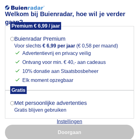
Welkom bij Buienradar, hoe wil je verder
gaan?
Premium € 6,99 / jaar
Mogen we je locatie gebruiken voor het
Lepelaars zijn druk aan het zoeken
weer?
Buienradar Premium
Voor slechts
€ 6,99 per jaar
(€ 0,58 per maand)
Advertentievrij en privacy veilig
Ontvang voor min. € 40,- aan cadeaus
Indien je hier nog geen akkoord op hebt gegeven,
verschijnt er zo een pop-up uit je browser waarin
10% donatie aan Staatsbosbeheer
deze toestemming gevraagd wordt.
Elk moment opzegbaar
Gratis
Is goed, toon de popup
Met persoonlijke advertenties
Gratis blijven gebruiken
Lepelaars druk eten aan het zoeken in de
Instellingen
Oosterschelde.
Nu niet, misschien later
Doorgaan
Door: Kaya Slabbekoorn
Gemaakt: 07-06-2026, 50x bekeken
Gebruik je Safari en wil je niet elke dag deze pop-up zien?