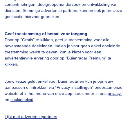
Over Buienradar
contentmetingen, doelgroepenonderzoek en ontwikkeling van
diensten. Sommige advertentie partners kunnen ook je precieze
geolocatie hiervoor gebruiken.
Bedrijfsgegevens
Veelgestelde vragen
Geef toestemming of betaal voor toegang
Door op "Gratis" te klikken, geef je toestemming voor alle
Contact
bovenstaande doeleinden. Indien je voor geen enkel doeleinde
Toegankelijkheid
toestemming wenst te geven, kun je kiezen voor een
advertentievrije ervaring door op “Buienradar Premium” te
Gebruikersvoorwaarden
klikken.
Adverteren
Buienradar Team
Jouw keuze geldt enkel voor Buienradar en kun je opnieuw
aanpassen of intrekken via “Privacy-instellingen” onderaan onze
Privacy beleid
website of in het menu van onze app. Lees meer in ons
privacy-
en
cookiebeleid
.
Cookie beleid
Privacy instellingen
Lijst met advertentiepartners
Gratis weerdata