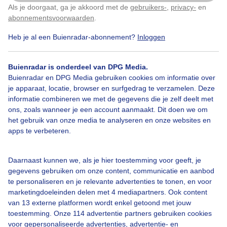
Als je doorgaat, ga je akkoord met de
gebruikers-
,
privacy-
en
Klik
hier
om dit aan te passen
abonnementsvoorwaarden
.
Heb je al een Buienradar-abonnement?
Inloggen
Lepelaar
Lente
Wolken
Buienradar is onderdeel van DPG Media.
Buienradar en DPG Media gebruiken cookies om informatie over
je apparaat, locatie, browser en surfgedrag te verzamelen. Deze
Bekijk slideshow
informatie combineren we met de gegevens die je zelf deelt met
ons, zoals wanneer je een account aanmaakt. Dit doen we om
het gebruik van onze media te analyseren en onze websites en
apps te verbeteren.
Een moment geduld aub...
Daarnaast kunnen we, als je hier toestemming voor geeft, je
gegevens gebruiken om onze content, communicatie en aanbod
te personaliseren en je relevante advertenties te tonen, en voor
marketingdoeleinden delen met 4 mediapartners. Ook content
van 13 externe platformen wordt enkel getoond met jouw
toestemming. Onze 114 advertentie partners gebruiken cookies
voor gepersonaliseerde advertenties, advertentie- en