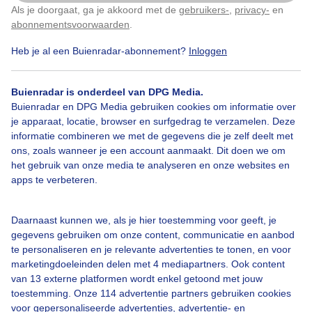
Als je doorgaat, ga je akkoord met de
gebruikers-
,
privacy-
en
Klik
hier
om dit aan te passen
abonnementsvoorwaarden
.
Door: Dilia van Zon
Gemaakt: 07-06-2026, 364x bekeken
Heb je al een Buienradar-abonnement?
Inloggen
Buienradar is onderdeel van DPG Media.
Bezoekers
Parkconcert
Buienradar en DPG Media gebruiken cookies om informatie over
je apparaat, locatie, browser en surfgedrag te verzamelen. Deze
informatie combineren we met de gegevens die je zelf deelt met
ons, zoals wanneer je een account aanmaakt. Dit doen we om
Bekijk slideshow
het gebruik van onze media te analyseren en onze websites en
apps te verbeteren.
Daarnaast kunnen we, als je hier toestemming voor geeft, je
gegevens gebruiken om onze content, communicatie en aanbod
Een moment geduld aub...
te personaliseren en je relevante advertenties te tonen, en voor
marketingdoeleinden delen met 4 mediapartners. Ook content
van 13 externe platformen wordt enkel getoond met jouw
toestemming. Onze 114 advertentie partners gebruiken cookies
voor gepersonaliseerde advertenties, advertentie- en