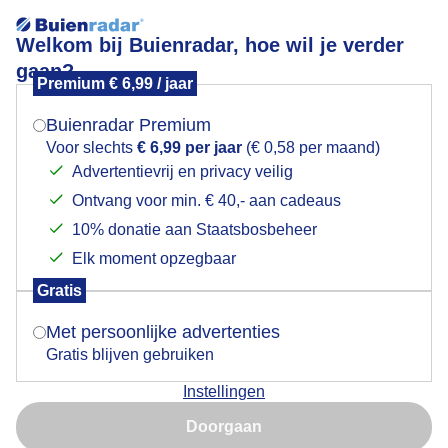
Welkom bij Buienradar, hoe wil je verder
gaan?
Premium € 6,99 / jaar
Mogen we je locatie gebruiken voor het
Wat hebben we het getroffen met het weer
weer?
Buienradar Premium
Voor slechts
€ 6,99 per jaar
(€ 0,58 per maand)
Advertentievrij en privacy veilig
Ontvang voor min. € 40,- aan cadeaus
Indien je hier nog geen akkoord op hebt gegeven,
verschijnt er zo een pop-up uit je browser waarin
10% donatie aan Staatsbosbeheer
deze toestemming gevraagd wordt.
Elk moment opzegbaar
Gratis
Is goed, toon de popup
Met persoonlijke advertenties
Gratis blijven gebruiken
Vanmiddag het park in Schoonhoven Met een
Instellingen
optreden in het park is het gezellig druk en perfect
Nu niet, misschien later
weer Wel zelf een kleedje of stoeltje meenemen voor
Doorgaan
het gratis parkconcert
Gebruik je Safari en wil je niet elke dag deze pop-up zien?