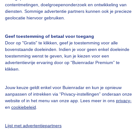
contentmetingen, doelgroepenonderzoek en ontwikkeling van
diensten. Sommige advertentie partners kunnen ook je precieze
Over Buienradar
geolocatie hiervoor gebruiken.
Bedrijfsgegevens
Geef toestemming of betaal voor toegang
Door op "Gratis" te klikken, geef je toestemming voor alle
Veelgestelde vragen
bovenstaande doeleinden. Indien je voor geen enkel doeleinde
toestemming wenst te geven, kun je kiezen voor een
Contact
advertentievrije ervaring door op “Buienradar Premium” te
Toegankelijkheid
klikken.
Gebruikersvoorwaarden
Jouw keuze geldt enkel voor Buienradar en kun je opnieuw
Adverteren
aanpassen of intrekken via “Privacy-instellingen” onderaan onze
Buienradar Team
website of in het menu van onze app. Lees meer in ons
privacy-
en
cookiebeleid
.
Privacy beleid
Cookie beleid
Lijst met advertentiepartners
Privacy instellingen