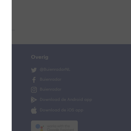
 aub...
Overig
@BuienradarNL
Buienradar
Buienradar
Download de Android app
Download de iOS app