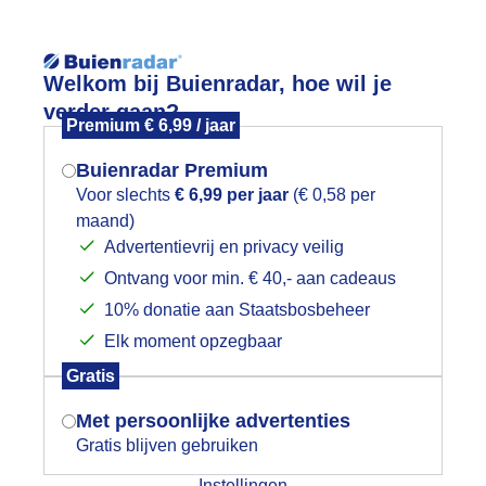
Reisinforma
Lees meer.
Welkom bij Buienradar, hoe wil je
verder gaan?
Premium € 6,99 / jaar
wijd
Foto en video
Weerzine
Buienradar Premium
Zoeken in 
Voor slechts
€ 6,99 per jaar
(€ 0,58 per
maand)
Mogen we je locatie gebruiken voor
n Bewolkte zondagwandeling in Breda
Advertentievrij en privacy veilig
het weer?
Ontvang voor min. € 40,- aan cadeaus
10% donatie aan Staatsbosbeheer
Elk moment opzegbaar
Indien je hier nog geen akkoord op hebt
Gratis
gegeven, verschijnt er zo een pop-up uit
je browser waarin deze toestemming
Met persoonlijke advertenties
gevraagd wordt.
Gratis blijven gebruiken
Instellingen