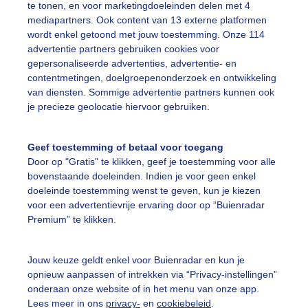
te tonen, en voor marketingdoeleinden delen met 4
mediapartners. Ook content van 13 externe platformen
wordt enkel getoond met jouw toestemming. Onze 114
advertentie partners gebruiken cookies voor
gepersonaliseerde advertenties, advertentie- en
Een moment geduld
contentmetingen, doelgroepenonderzoek en ontwikkeling
van diensten. Sommige advertentie partners kunnen ook
je precieze geolocatie hiervoor gebruiken.
uienradar
Mijn weer
Geef toestemming of betaal voor toegang
Door op "Gratis" te klikken, geef je toestemming voor alle
fsgegevens
De Bilt
bovenstaande doeleinden. Indien je voor geen enkel
stelde vragen
doeleinde toestemming wenst te geven, kun je kiezen
voor een advertentievrije ervaring door op “Buienradar
t
Premium” te klikken.
elijkheid
kersvoorwaarden
Jouw keuze geldt enkel voor Buienradar en kun je
opnieuw aanpassen of intrekken via “Privacy-instellingen”
eren
onderaan onze website of in het menu van onze app.
Lees meer in ons
privacy-
en
cookiebeleid
.
adar Team