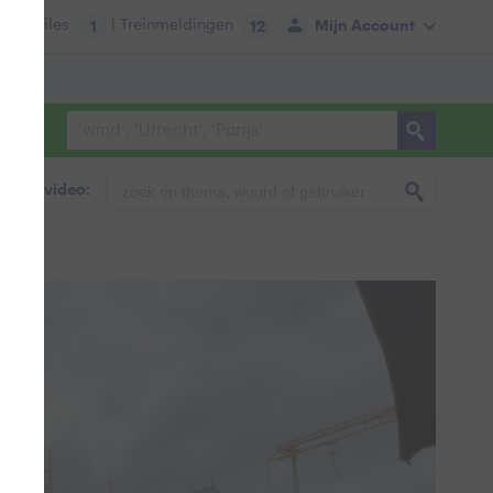
tie:
Files
| Treinmeldingen
Mijn Account
1
12
foto & video: