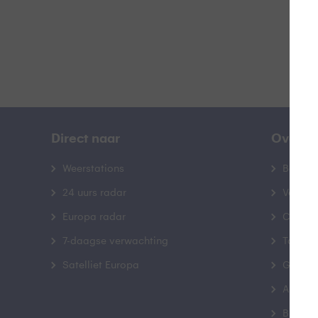
Direct naar
Over B
Weerstations
Bedrij
24 uurs radar
Veelge
Europa radar
Contac
7-daagse verwachting
Toegank
Satelliet Europa
Gebrui
Advert
Buienr