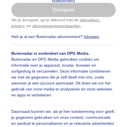
Is goed, toon de popup
Doorgaan
Nu niet, misschien later
Als je doorgaat, ga je akkoord met de
gebruikers-
,
privacy-
en
abonnementsvoorwaarden
.
Gebruik je Safari en wil je niet elke dag deze pop-up
zien?
Heb je al een Buienradar-abonnement?
Inloggen
Klik
hier
om dit aan te passen
Buienradar is onderdeel van DPG Media.
Buienradar en DPG Media gebruiken cookies om
informatie over je apparaat, locatie, browser en
surfgedrag te verzamelen. Deze informatie combineren
we met de gegevens die je zelf deelt met ons, zoals
wanneer je een account aanmaakt. Dit doen we om het
gebruik van onze media te analyseren en onze websites
r: Henk Voermans
Gemaakt: 07-06-2026, 21x bekeken
en apps te verbeteren.
Daarnaast kunnen we, als je hier toestemming voor geeft,
je gegevens gebruiken om onze content, communicatie
ekijk slideshow
en aanbod te personaliseren en je relevante advertenties