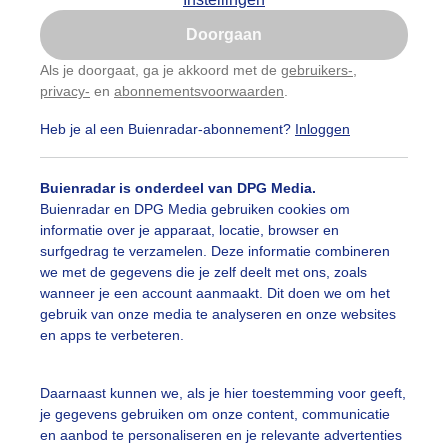
Is goed, toon de popup
Doorgaan
Nu niet, misschien later
Als je doorgaat, ga je akkoord met de
gebruikers-
,
privacy-
en
abonnementsvoorwaarden
.
Gebruik je Safari en wil je niet elke dag deze pop-up
zien?
Heb je al een Buienradar-abonnement?
Inloggen
Klik
hier
om dit aan te passen
Buienradar is onderdeel van DPG Media.
Buienradar en DPG Media gebruiken cookies om
informatie over je apparaat, locatie, browser en
surfgedrag te verzamelen. Deze informatie combineren
we met de gegevens die je zelf deelt met ons, zoals
wanneer je een account aanmaakt. Dit doen we om het
gebruik van onze media te analyseren en onze websites
en apps te verbeteren.
 de regen komen de regenbuien
Daarnaast kunnen we, als je hier toestemming voor geeft,
je gegevens gebruiken om onze content, communicatie
r: Simone Genna Wiersma
Gemaakt: 06-06-2026, 82x bekeken
en aanbod te personaliseren en je relevante advertenties