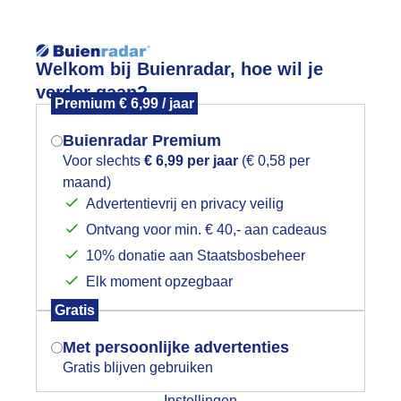
Reisinforma
Welkom bij Buienradar, hoe wil je
verder gaan?
Premium € 6,99 / jaar
Buienradar Premium
Voor slechts
€ 6,99 per jaar
(€ 0,58 per
wijd
Foto en video
Weerzine
maand)
Mogen we je locatie gebruiken voor
Advertentievrij en privacy veilig
het weer?
Zoeken in 
Ontvang voor min. € 40,- aan cadeaus
10% donatie aan Staatsbosbeheer
a regen komen regenbuien
Elk moment opzegbaar
Indien je hier nog geen akkoord op hebt
Gratis
gegeven, verschijnt er zo een pop-up uit
je browser waarin deze toestemming
Met persoonlijke advertenties
gevraagd wordt.
Gratis blijven gebruiken
Instellingen