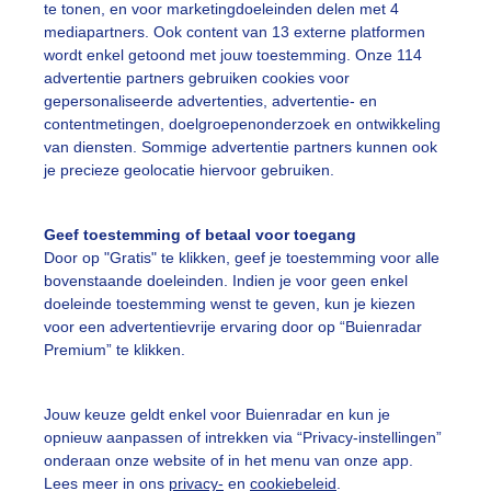
te tonen, en voor marketingdoeleinden delen met 4
mediapartners. Ook content van 13 externe platformen
egenwolk
Regen
Wolken
wordt enkel getoond met jouw toestemming. Onze 114
advertentie partners gebruiken cookies voor
gepersonaliseerde advertenties, advertentie- en
ekijk slideshow
contentmetingen, doelgroepenonderzoek en ontwikkeling
van diensten. Sommige advertentie partners kunnen ook
je precieze geolocatie hiervoor gebruiken.
Geef toestemming of betaal voor toegang
Door op "Gratis" te klikken, geef je toestemming voor alle
Een moment geduld
bovenstaande doeleinden. Indien je voor geen enkel
doeleinde toestemming wenst te geven, kun je kiezen
voor een advertentievrije ervaring door op “Buienradar
Premium” te klikken.
uienradar
Mijn weer
Jouw keuze geldt enkel voor Buienradar en kun je
fsgegevens
De Bilt
opnieuw aanpassen of intrekken via “Privacy-instellingen”
stelde vragen
onderaan onze website of in het menu van onze app.
Lees meer in ons
privacy-
en
cookiebeleid
.
t