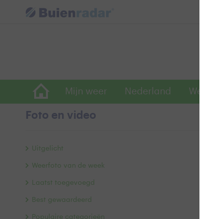
Mijn weer
Nederland
Wereld
Foto en video
N
Uitgelicht
Weerfoto van de week
Laatst toegevoegd
Best gewaardeerd
Populaire categorieën