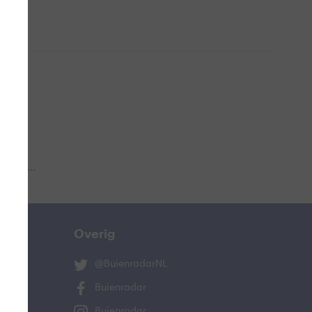
 aub...
Overig
@BuienradarNL
Buienradar
Buienradar