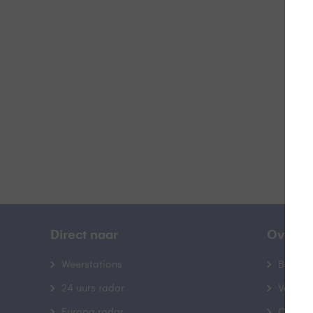
R
B
Direct naar
Over B
Weerstations
Bedrij
24 uurs radar
Veelge
Europa radar
Contac