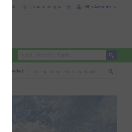
tie:
Files
| Treinmeldingen
Mijn Account
0
11
foto & video: