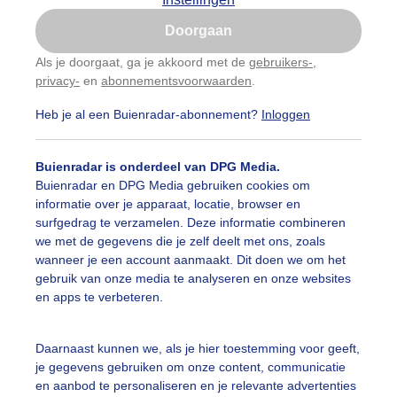
Is goed, toon de popup
Doorgaan
Nu niet, misschien later
Als je doorgaat, ga je akkoord met de
gebruikers-
,
privacy-
en
abonnementsvoorwaarden
.
Gebruik je Safari en wil je niet elke dag deze pop-up
zien?
Heb je al een Buienradar-abonnement?
Inloggen
Klik
hier
om dit aan te passen
Buienradar is onderdeel van DPG Media.
Buienradar en DPG Media gebruiken cookies om
informatie over je apparaat, locatie, browser en
surfgedrag te verzamelen. Deze informatie combineren
we met de gegevens die je zelf deelt met ons, zoals
wanneer je een account aanmaakt. Dit doen we om het
gebruik van onze media te analyseren en onze websites
en apps te verbeteren.
Daarnaast kunnen we, als je hier toestemming voor geeft,
r: public
Gemaakt: 06-06-2026, 15x bekeken
je gegevens gebruiken om onze content, communicatie
en aanbod te personaliseren en je relevante advertenties