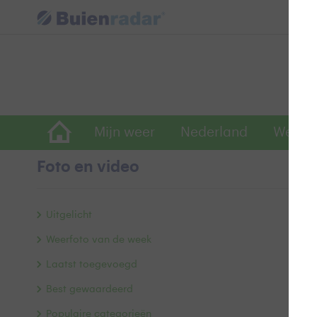
Mijn weer
Nederland
Wereld
Foto en video
G
Uitgelicht
Weerfoto van de week
Laatst toegevoegd
Best gewaardeerd
Populaire categorieën