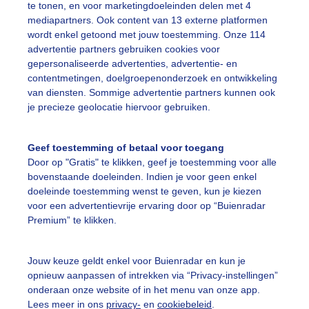
te tonen, en voor marketingdoeleinden delen met 4
mediapartners. Ook content van 13 externe platformen
ekijk slideshow
wordt enkel getoond met jouw toestemming. Onze 114
advertentie partners gebruiken cookies voor
gepersonaliseerde advertenties, advertentie- en
contentmetingen, doelgroepenonderzoek en ontwikkeling
van diensten. Sommige advertentie partners kunnen ook
je precieze geolocatie hiervoor gebruiken.
Een moment geduld
Geef toestemming of betaal voor toegang
Door op "Gratis" te klikken, geef je toestemming voor alle
bovenstaande doeleinden. Indien je voor geen enkel
uienradar
Mijn weer
doeleinde toestemming wenst te geven, kun je kiezen
voor een advertentievrije ervaring door op “Buienradar
fsgegevens
De Bilt
Premium” te klikken.
stelde vragen
t
Jouw keuze geldt enkel voor Buienradar en kun je
opnieuw aanpassen of intrekken via “Privacy-instellingen”
elijkheid
onderaan onze website of in het menu van onze app.
Lees meer in ons
privacy-
en
cookiebeleid
.
kersvoorwaarden