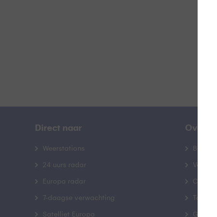
B
Direct naar
Over B
Weerstations
Bedrij
24 uurs radar
Veelge
Europa radar
Contac
7-daagse verwachting
Toegank
Satelliet Europa
Gebrui