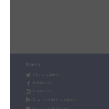
 aub...
Overig
@BuienradarNL
Buienradar
Buienradar
Download de Android app
Download de iOS app