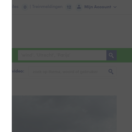
tie:
Files
| Treinmeldingen
Mijn Account
0
12
foto & video:
ck