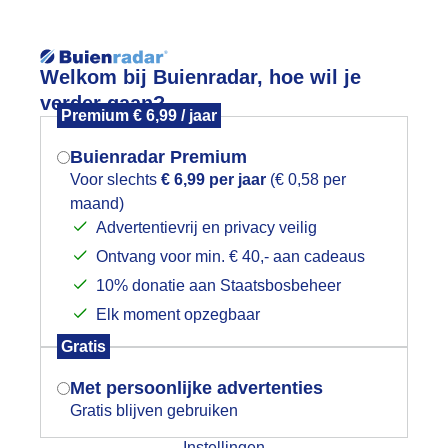
Reisinforma
Welkom bij Buienradar, hoe wil je
verder gaan?
Premium € 6,99 / jaar
Buienradar Premium
Voor slechts
€ 6,99 per jaar
(€ 0,58 per
wijd
Foto en video
Weerzine
maand)
Mogen we je locatie gebruiken voor
Advertentievrij en privacy veilig
het weer?
Zoeken in 
Ontvang voor min. € 40,- aan cadeaus
10% donatie aan Staatsbosbeheer
asselternijveenschemond,W van Pai
Elk moment opzegbaar
Indien je hier nog geen akkoord op hebt
Gratis
gegeven, verschijnt er zo een pop-up uit
je browser waarin deze toestemming
Met persoonlijke advertenties
gevraagd wordt.
Gratis blijven gebruiken
Instellingen