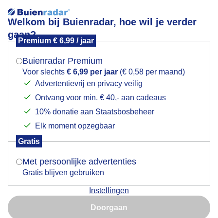
Welkom bij Buienradar, hoe wil je verder
gaan?
Premium € 6,99 / jaar
Mogen we je locatie gebruiken voor het
Gasselternijveenschemond,W van Paick
weer?
Buienradar Premium
Voor slechts
€ 6,99 per jaar
(€ 0,58 per maand)
Advertentievrij en privacy veilig
Ontvang voor min. € 40,- aan cadeaus
Indien je hier nog geen akkoord op hebt gegeven,
verschijnt er zo een pop-up uit je browser waarin
10% donatie aan Staatsbosbeheer
deze toestemming gevraagd wordt.
Elk moment opzegbaar
Gratis
Is goed, toon de popup
Met persoonlijke advertenties
Gratis blijven gebruiken
Instellingen
Nu niet, misschien later
Door: public
Gemaakt: 06-06-2026, 11x bekeken
Doorgaan
Gebruik je Safari en wil je niet elke dag deze pop-up zien?