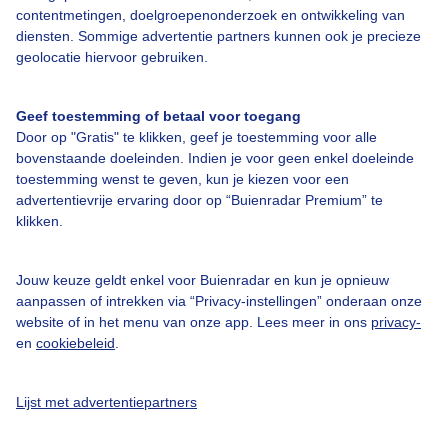
contentmetingen, doelgroepenonderzoek en ontwikkeling van
Veelgestelde vragen
diensten. Sommige advertentie partners kunnen ook je precieze
Contact
geolocatie hiervoor gebruiken.
Toegankelijkheid
Geef toestemming of betaal voor toegang
Gebruikersvoorwaarden
Door op "Gratis" te klikken, geef je toestemming voor alle
Adverteren
bovenstaande doeleinden. Indien je voor geen enkel doeleinde
toestemming wenst te geven, kun je kiezen voor een
Buienradar Team
advertentievrije ervaring door op “Buienradar Premium” te
klikken.
Privacy beleid
Cookie beleid
Jouw keuze geldt enkel voor Buienradar en kun je opnieuw
Privacy instellingen
aanpassen of intrekken via “Privacy-instellingen” onderaan onze
website of in het menu van onze app. Lees meer in ons
privacy-
Gratis weerdata
en
cookiebeleid
.
@BuienradarNL
Lijst met advertentiepartners
Buienradar
Buienradar