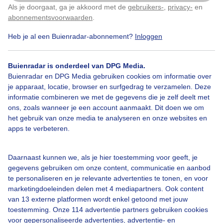
Als je doorgaat, ga je akkoord met de
gebruikers-
,
privacy-
en
Klik
hier
om dit aan te passen
abonnementsvoorwaarden
.
Heb je al een Buienradar-abonnement?
Inloggen
Bekijk slideshow
Buienradar is onderdeel van DPG Media.
Buienradar en DPG Media gebruiken cookies om informatie over
je apparaat, locatie, browser en surfgedrag te verzamelen. Deze
informatie combineren we met de gegevens die je zelf deelt met
ons, zoals wanneer je een account aanmaakt. Dit doen we om
Een moment geduld aub...
het gebruik van onze media te analyseren en onze websites en
apps te verbeteren.
Daarnaast kunnen we, als je hier toestemming voor geeft, je
gegevens gebruiken om onze content, communicatie en aanbod
te personaliseren en je relevante advertenties te tonen, en voor
Over Buienradar
marketingdoeleinden delen met 4 mediapartners. Ook content
van 13 externe platformen wordt enkel getoond met jouw
toestemming. Onze 114 advertentie partners gebruiken cookies
Bedrijfsgegevens
voor gepersonaliseerde advertenties, advertentie- en