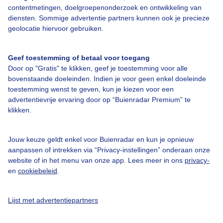
contentmetingen, doelgroepenonderzoek en ontwikkeling van
Bedrijfsgegevens
diensten. Sommige advertentie partners kunnen ook je precieze
geolocatie hiervoor gebruiken.
Veelgestelde vragen
Contact
Geef toestemming of betaal voor toegang
Toegankelijkheid
Door op "Gratis" te klikken, geef je toestemming voor alle
bovenstaande doeleinden. Indien je voor geen enkel doeleinde
Gebruikersvoorwaarden
toestemming wenst te geven, kun je kiezen voor een
advertentievrije ervaring door op “Buienradar Premium” te
Adverteren
klikken.
Buienradar Team
Privacy beleid
Jouw keuze geldt enkel voor Buienradar en kun je opnieuw
aanpassen of intrekken via “Privacy-instellingen” onderaan onze
Cookie beleid
website of in het menu van onze app. Lees meer in ons
privacy-
Privacy instellingen
en
cookiebeleid
.
Gratis weerdata
Lijst met advertentiepartners
@BuienradarNL