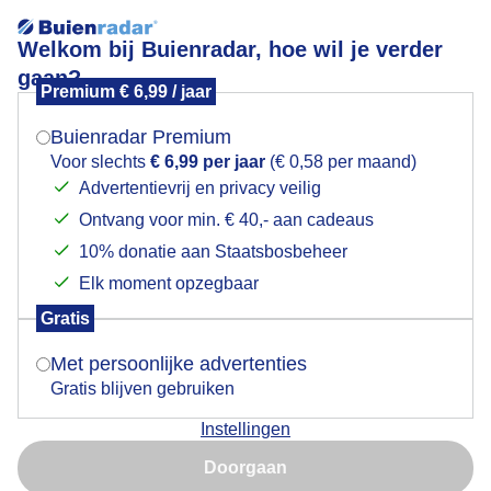
Welkom bij Buienradar, hoe wil je verder
gaan?
Premium € 6,99 / jaar
Mogen we je locatie gebruiken voor het
Lees meer.
weer?
Buienradar Premium
opklarend
Voor slechts
€ 6,99 per jaar
(€ 0,58 per maand)
Advertentievrij en privacy veilig
Ontvang voor min. € 40,- aan cadeaus
Indien je hier nog geen akkoord op hebt gegeven,
verschijnt er zo een pop-up uit je browser waarin
10% donatie aan Staatsbosbeheer
deze toestemming gevraagd wordt.
Elk moment opzegbaar
Gratis
Is goed, toon de popup
Met persoonlijke advertenties
Gratis blijven gebruiken
Instellingen
Nu niet, misschien later
Doorgaan
Gebruik je Safari en wil je niet elke dag deze pop-up zien?
Door: ben Saanen
Gemaakt: 06-06-2026, 75x bekeken