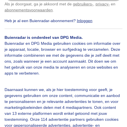
Als je doorgaat, ga je akkoord met de
gebruikers-
,
privacy-
en
Klik
hier
om dit aan te passen
abonnementsvoorwaarden
.
Heb je al een Buienradar-abonnement?
Inloggen
Buienradar is onderdeel van DPG Media.
Bekijk slideshow
Buienradar en DPG Media gebruiken cookies om informatie over
je apparaat, locatie, browser en surfgedrag te verzamelen. Deze
informatie combineren we met de gegevens die je zelf deelt met
ons, zoals wanneer je een account aanmaakt. Dit doen we om
het gebruik van onze media te analyseren en onze websites en
apps te verbeteren.
Een moment geduld aub...
Daarnaast kunnen we, als je hier toestemming voor geeft, je
gegevens gebruiken om onze content, communicatie en aanbod
te personaliseren en je relevante advertenties te tonen, en voor
marketingdoeleinden delen met 4 mediapartners. Ook content
van 13 externe platformen wordt enkel getoond met jouw
Over Buienradar
toestemming. Onze 114 advertentie partners gebruiken cookies
voor gepersonaliseerde advertenties, advertentie- en