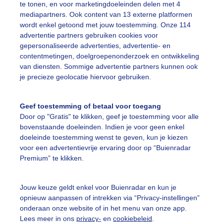
te tonen, en voor marketingdoeleinden delen met 4
mediapartners. Ook content van 13 externe platformen
wordt enkel getoond met jouw toestemming. Onze 114
advertentie partners gebruiken cookies voor
gepersonaliseerde advertenties, advertentie- en
contentmetingen, doelgroepenonderzoek en ontwikkeling
r: Jessie van Neer
Gemaakt: 05-06-2026, 36x bekeken
van diensten. Sommige advertentie partners kunnen ook
je precieze geolocatie hiervoor gebruiken.
ekijk slideshow
Geef toestemming of betaal voor toegang
Door op "Gratis" te klikken, geef je toestemming voor alle
bovenstaande doeleinden. Indien je voor geen enkel
doeleinde toestemming wenst te geven, kun je kiezen
voor een advertentievrije ervaring door op “Buienradar
Premium” te klikken.
Een moment geduld
Jouw keuze geldt enkel voor Buienradar en kun je
opnieuw aanpassen of intrekken via “Privacy-instellingen”
onderaan onze website of in het menu van onze app.
uienradar
Mijn weer
Lees meer in ons
privacy-
en
cookiebeleid
.