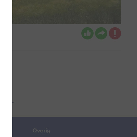
 aub...
Overig