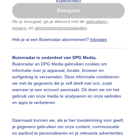
Is goed, toon de popup
Doorgaan
Nu niet, misschien later
Als je doorgaat, ga je akkoord met de
gebruikers-
,
privacy-
en
abonnementsvoorwaarden
.
Gebruik je Safari en wil je niet elke dag deze pop-up
zien?
Heb je al een Buienradar-abonnement?
Inloggen
Klik
hier
om dit aan te passen
Buienradar is onderdeel van DPG Media.
Buienradar en DPG Media gebruiken cookies om
informatie over je apparaat, locatie, browser en
surfgedrag te verzamelen. Deze informatie combineren
we met de gegevens die je zelf deelt met ons, zoals
wanneer je een account aanmaakt. Dit doen we om het
gebruik van onze media te analyseren en onze websites
en apps te verbeteren.
Daarnaast kunnen we, als je hier toestemming voor geeft,
je gegevens gebruiken om onze content, communicatie
en aanbod te personaliseren en je relevante advertenties