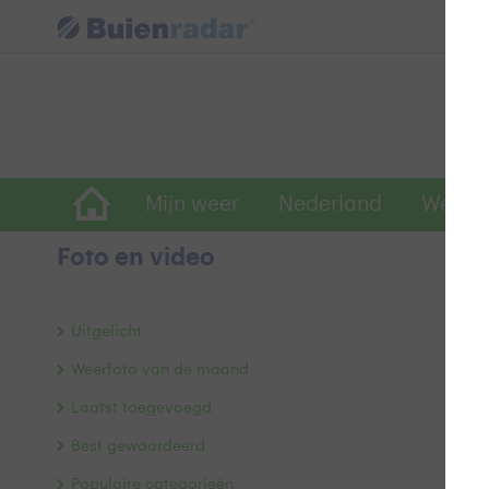
Mijn weer
Nederland
Wereld
Foto en video
B
Uitgelicht
Weerfoto van de maand
Laatst toegevoegd
Best gewaardeerd
Populaire categorieën