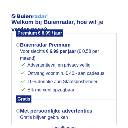
Reisinforma
Welkom bij Buienradar, hoe wil je
verder gaan?
Premium € 6,99 / jaar
Buienradar Premium
Voor slechts
€ 6,99 per jaar
(€ 0,58 per
wijd
Foto en video
Weerzine
maand)
Mogen we je locatie gebruiken voor
Advertentievrij en privacy veilig
het weer?
Zoeken in 
Ontvang voor min. € 40,- aan cadeaus
10% donatie aan Staatsbosbeheer
uien maar ook mooie opklaringen
Elk moment opzegbaar
Indien je hier nog geen akkoord op hebt
Gratis
gegeven, verschijnt er zo een pop-up uit
je browser waarin deze toestemming
Met persoonlijke advertenties
gevraagd wordt.
Gratis blijven gebruiken
Instellingen