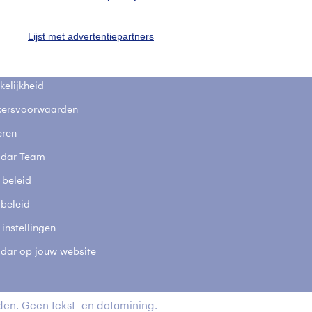
fsgegevens
De Bilt
Lijst met advertentiepartners
stelde vragen
t
elijkheid
kersvoorwaarden
eren
adar Team
 beleid
 beleid
 instellingen
adar op jouw website
en. Geen tekst- en datamining.