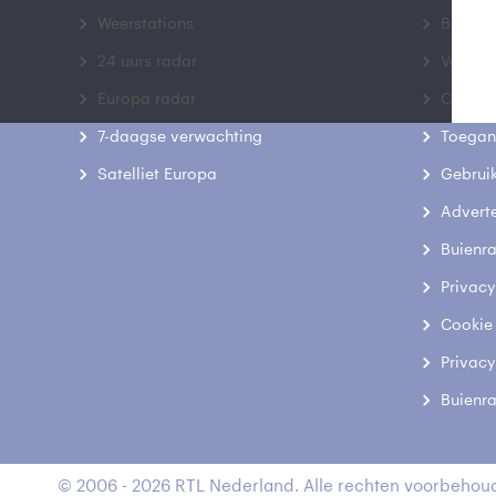
Weerstations
Bedrij
24 uurs radar
Veelge
Europa radar
Contac
7-daagse verwachting
Toegank
Satelliet Europa
Gebrui
Advert
Buienr
Privacy
Cookie
Privacy
Buienr
© 2006 - 2026 RTL Nederland. Alle rechten voorbehoud