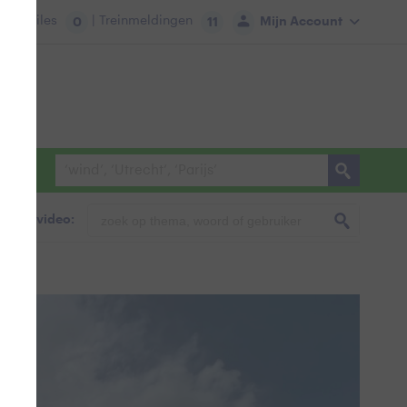
tie:
Files
| Treinmeldingen
Mijn Account
0
11
foto & video: