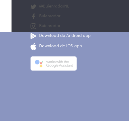
@BuienradarNL
Buienradar
Buienradar
Download de Android app
Download de iOS app