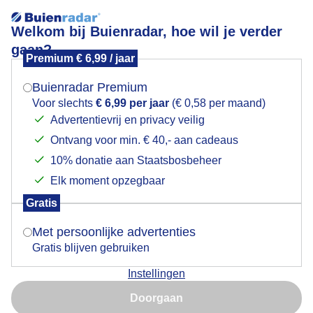
Welkom bij Buienradar, hoe wil je verder
gaan?
Premium € 6,99 / jaar
Mogen we je locatie gebruiken voor het
Kristallen bol op regenmeter
weer?
Buienradar Premium
Voor slechts
€ 6,99 per jaar
(€ 0,58 per maand)
Advertentievrij en privacy veilig
Ontvang voor min. € 40,- aan cadeaus
Indien je hier nog geen akkoord op hebt gegeven,
verschijnt er zo een pop-up uit je browser waarin
10% donatie aan Staatsbosbeheer
deze toestemming gevraagd wordt.
Elk moment opzegbaar
Gratis
Is goed, toon de popup
Met persoonlijke advertenties
Gratis blijven gebruiken
Komt er deze week nog meer regen?
Instellingen
Nu niet, misschien later
Door: Simone Genna Wiersma
Gemaakt: 05-06-2026, 30x bekeken
Doorgaan
Gebruik je Safari en wil je niet elke dag deze pop-up zien?