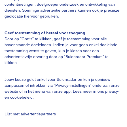
contentmetingen, doelgroepenonderzoek en ontwikkeling van
diensten. Sommige advertentie partners kunnen ook je precieze
Bedrijfsgegevens
geolocatie hiervoor gebruiken.
Veelgestelde vragen
Geef toestemming of betaal voor toegang
Contact
Door op "Gratis" te klikken, geef je toestemming voor alle
Toegankelijkheid
bovenstaande doeleinden. Indien je voor geen enkel doeleinde
toestemming wenst te geven, kun je kiezen voor een
Gebruikersvoorwaarden
advertentievrije ervaring door op “Buienradar Premium” te
klikken.
Adverteren
Buienradar Team
Jouw keuze geldt enkel voor Buienradar en kun je opnieuw
Privacy beleid
aanpassen of intrekken via “Privacy-instellingen” onderaan onze
website of in het menu van onze app. Lees meer in ons
privacy-
Cookie beleid
en
cookiebeleid
.
Privacy instellingen
Gratis weerdata
Lijst met advertentiepartners
@BuienradarNL