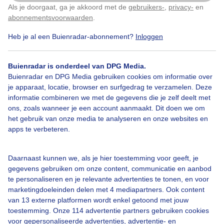
Als je doorgaat, ga je akkoord met de
gebruikers-
,
privacy-
en
Klik
hier
om dit aan te passen
abonnementsvoorwaarden
.
Heb je al een Buienradar-abonnement?
Inloggen
Regenmeter
Zomer
Regen
Buienradar is onderdeel van DPG Media.
Buienradar en DPG Media gebruiken cookies om informatie over
Bekijk slideshow
je apparaat, locatie, browser en surfgedrag te verzamelen. Deze
informatie combineren we met de gegevens die je zelf deelt met
ons, zoals wanneer je een account aanmaakt. Dit doen we om
het gebruik van onze media te analyseren en onze websites en
apps te verbeteren.
Een moment geduld aub...
Daarnaast kunnen we, als je hier toestemming voor geeft, je
gegevens gebruiken om onze content, communicatie en aanbod
te personaliseren en je relevante advertenties te tonen, en voor
marketingdoeleinden delen met 4 mediapartners. Ook content
van 13 externe platformen wordt enkel getoond met jouw
toestemming. Onze 114 advertentie partners gebruiken cookies
voor gepersonaliseerde advertenties, advertentie- en
Over Buienradar