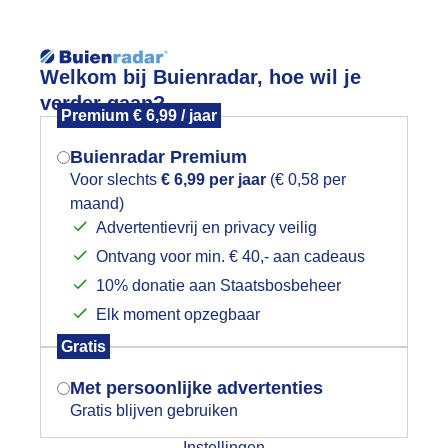
Reisinforma
Welkom bij Buienradar, hoe wil je
verder gaan?
Premium € 6,99 / jaar
Buienradar Premium
Voor slechts
€ 6,99 per jaar
(€ 0,58 per
wijd
Foto en video
Weerzine
maand)
Mogen we je locatie gebruiken voor
Advertentievrij en privacy veilig
het weer?
Zoeken in 
Ontvang voor min. € 40,- aan cadeaus
10% donatie aan Staatsbosbeheer
terrenhemel (D)
Elk moment opzegbaar
Indien je hier nog geen akkoord op hebt
Gratis
gegeven, verschijnt er zo een pop-up uit
je browser waarin deze toestemming
Met persoonlijke advertenties
gevraagd wordt.
Gratis blijven gebruiken
Instellingen