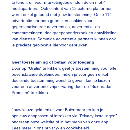
te tonen, en voor marketingdoeleinden delen met 4
mediapartners. Ook content van 13 externe platformen
terrenhemel
wordt enkel getoond met jouw toestemming. Onze 114
advertentie partners gebruiken cookies voor
gepersonaliseerde advertenties, advertentie- en
ekijk slideshow
contentmetingen, doelgroepenonderzoek en ontwikkeling
van diensten. Sommige advertentie partners kunnen ook
je precieze geolocatie hiervoor gebruiken.
Geef toestemming of betaal voor toegang
Door op "Gratis" te klikken, geef je toestemming voor alle
Een moment geduld
bovenstaande doeleinden. Indien je voor geen enkel
doeleinde toestemming wenst te geven, kun je kiezen
voor een advertentievrije ervaring door op “Buienradar
Premium” te klikken.
uienradar
Mijn weer
Jouw keuze geldt enkel voor Buienradar en kun je
fsgegevens
De Bilt
opnieuw aanpassen of intrekken via “Privacy-instellingen”
stelde vragen
onderaan onze website of in het menu van onze app.
Lees meer in ons
privacy-
en
cookiebeleid
.
t