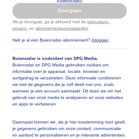
Is goed, toon de popup
Doorgaan
Nu niet, misschien later
Als je doorgaat, ga je akkoord met de
gebruikers-
,
privacy-
en
abonnementsvoorwaarden
.
Gebruik je Safari en wil je niet elke dag deze pop-up
zien?
Heb je al een Buienradar-abonnement?
Inloggen
Klik
hier
om dit aan te passen
Buienradar is onderdeel van DPG Media.
Buienradar en DPG Media gebruiken cookies om
informatie over je apparaat, locatie, browser en
surfgedrag te verzamelen. Deze informatie combineren
we met de gegevens die je zelf deelt met ons, zoals
wanneer je een account aanmaakt. Dit doen we om het
gebruik van onze media te analyseren en onze websites
en apps te verbeteren.
nieten van een prachtige sterrenhemel
Daarnaast kunnen we, als je hier toestemming voor geeft,
je gegevens gebruiken om onze content, communicatie
r: Leo Groenhorst
Gemaakt: 04-06-2026, 1624x bekeken
en aanbod te personaliseren en je relevante advertenties