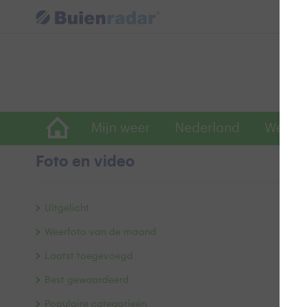
Mijn weer
Nederland
Wereld
Foto en video
S
Uitgelicht
Weerfoto van de maand
Laatst toegevoegd
Best gewaardeerd
Populaire categorieën