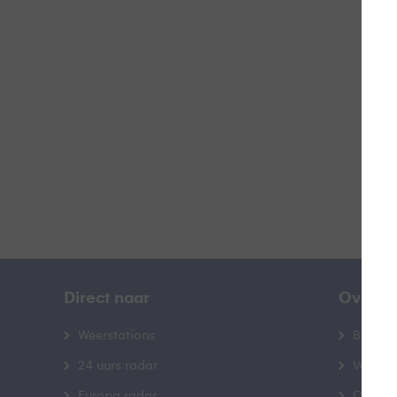
S
B
Direct naar
Over B
Weerstations
Bedrij
24 uurs radar
Veelge
Europa radar
Contac