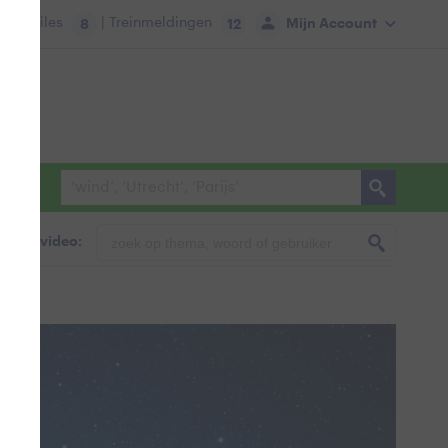
tie:
Files
| Treinmeldingen
Mijn Account
8
12
foto & video: