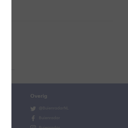
 aub...
Overig
@BuienradarNL
Buienradar
Buienradar