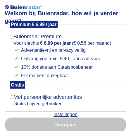
Welkom bij Buienradar, hoe wil je verder
gaan?
Premium € 6,99 / jaar
Mogen we je locatie gebruiken voor het
Ook geregeld opklaringen
weer?
Buienradar Premium
Voor slechts
€ 6,99 per jaar
(€ 0,58 per maand)
Advertentievrij en privacy veilig
Ontvang voor min. € 40,- aan cadeaus
Indien je hier nog geen akkoord op hebt gegeven,
verschijnt er zo een pop-up uit je browser waarin
10% donatie aan Staatsbosbeheer
deze toestemming gevraagd wordt.
Elk moment opzegbaar
Gratis
Is goed, toon de popup
Met persoonlijke advertenties
Gratis blijven gebruiken
Instellingen
Nu niet, misschien later
Door: Jolanda Pelkmans
Gemaakt: 04-06-2026, 19x bekeken
Doorgaan
Gebruik je Safari en wil je niet elke dag deze pop-up zien?