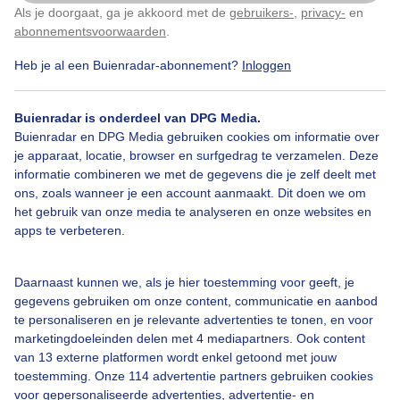
Als je doorgaat, ga je akkoord met de
gebruikers-
,
privacy-
en
Klik
hier
om dit aan te passen
abonnementsvoorwaarden
.
Opklaringen
Wolken
Heb je al een Buienradar-abonnement?
Inloggen
Buienradar is onderdeel van DPG Media.
Bekijk slideshow
Buienradar en DPG Media gebruiken cookies om informatie over
je apparaat, locatie, browser en surfgedrag te verzamelen. Deze
informatie combineren we met de gegevens die je zelf deelt met
ons, zoals wanneer je een account aanmaakt. Dit doen we om
het gebruik van onze media te analyseren en onze websites en
apps te verbeteren.
Een moment geduld aub...
Daarnaast kunnen we, als je hier toestemming voor geeft, je
gegevens gebruiken om onze content, communicatie en aanbod
te personaliseren en je relevante advertenties te tonen, en voor
marketingdoeleinden delen met 4 mediapartners. Ook content
van 13 externe platformen wordt enkel getoond met jouw
toestemming. Onze 114 advertentie partners gebruiken cookies
Over Buienradar
voor gepersonaliseerde advertenties, advertentie- en