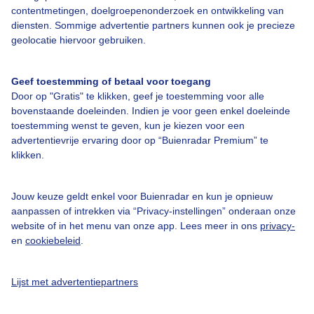
contentmetingen, doelgroepenonderzoek en ontwikkeling van
Bedrijfsgegevens
diensten. Sommige advertentie partners kunnen ook je precieze
geolocatie hiervoor gebruiken.
Veelgestelde vragen
Contact
Geef toestemming of betaal voor toegang
Toegankelijkheid
Door op "Gratis" te klikken, geef je toestemming voor alle
bovenstaande doeleinden. Indien je voor geen enkel doeleinde
Gebruikersvoorwaarden
toestemming wenst te geven, kun je kiezen voor een
advertentievrije ervaring door op “Buienradar Premium” te
Adverteren
klikken.
Buienradar Team
Privacy beleid
Jouw keuze geldt enkel voor Buienradar en kun je opnieuw
aanpassen of intrekken via “Privacy-instellingen” onderaan onze
Cookie beleid
website of in het menu van onze app. Lees meer in ons
privacy-
Privacy instellingen
en
cookiebeleid
.
Gratis weerdata
Lijst met advertentiepartners
@BuienradarNL