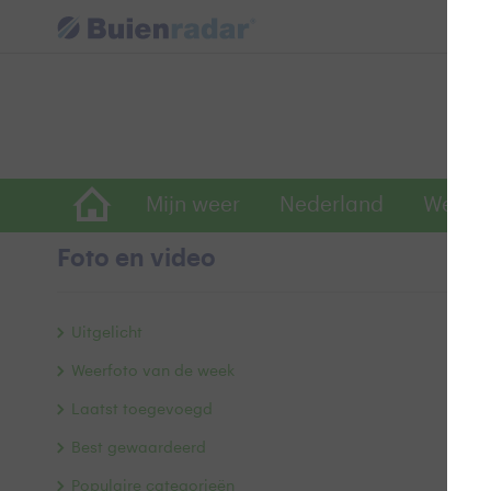
Mijn weer
Nederland
Wereld
Foto en video
D
Uitgelicht
Weerfoto van de week
Laatst toegevoegd
Best gewaardeerd
Populaire categorieën