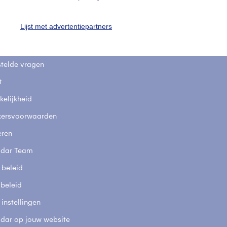
uienradar
Mijn weer
Lijst met advertentiepartners
fsgegevens
De Bilt
stelde vragen
t
elijkheid
kersvoorwaarden
eren
adar Team
 beleid
 beleid
 instellingen
adar op jouw website