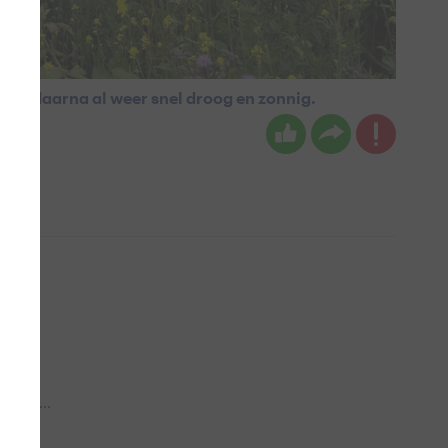
kkig daarna al weer snel droog en zonnig.
 aub...