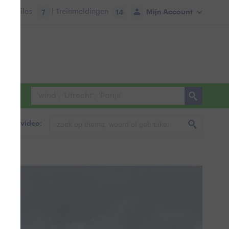
tie:
Files
| Treinmeldingen
Mijn Account
7
14
foto & video:
t