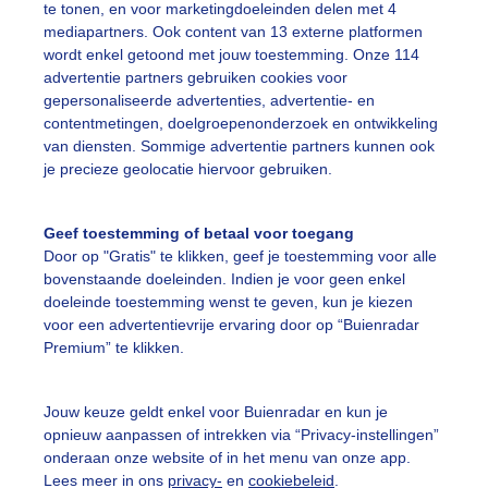
te tonen, en voor marketingdoeleinden delen met 4
mediapartners. Ook content van 13 externe platformen
wordt enkel getoond met jouw toestemming. Onze 114
advertentie partners gebruiken cookies voor
gepersonaliseerde advertenties, advertentie- en
jze donkere wolken kort voordat er weer een bui viel. Gelu
contentmetingen, doelgroepenonderzoek en ontwikkeling
van diensten. Sommige advertentie partners kunnen ook
r: Zoe de Rover
Gemaakt: 04-06-2026, 96x bekeken
je precieze geolocatie hiervoor gebruiken.
olen
Lente
Wolken
Geef toestemming of betaal voor toegang
Door op "Gratis" te klikken, geef je toestemming voor alle
bovenstaande doeleinden. Indien je voor geen enkel
ekijk slideshow
doeleinde toestemming wenst te geven, kun je kiezen
voor een advertentievrije ervaring door op “Buienradar
Premium” te klikken.
Jouw keuze geldt enkel voor Buienradar en kun je
opnieuw aanpassen of intrekken via “Privacy-instellingen”
Een moment geduld
onderaan onze website of in het menu van onze app.
Lees meer in ons
privacy-
en
cookiebeleid
.