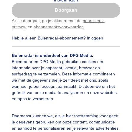
Is goed, toon de popup
Doorgaan
Nu niet, misschien later
Als je doorgaat, ga je akkoord met de
gebruikers-
,
privacy-
en
abonnementsvoorwaarden
.
Gebruik je Safari en wil je niet elke dag deze pop-up
zien?
Heb je al een Buienradar-abonnement?
Inloggen
Klik
hier
om dit aan te passen
Buienradar is onderdeel van DPG Media.
Buienradar en DPG Media gebruiken cookies om
informatie over je apparaat, locatie, browser en
surfgedrag te verzamelen. Deze informatie combineren
we met de gegevens die je zelf deelt met ons, zoals
wanneer je een account aanmaakt. Dit doen we om het
gebruik van onze media te analyseren en onze websites
en apps te verbeteren.
Daarnaast kunnen we, als je hier toestemming voor geeft,
je gegevens gebruiken om onze content, communicatie
en aanbod te personaliseren en je relevante advertenties