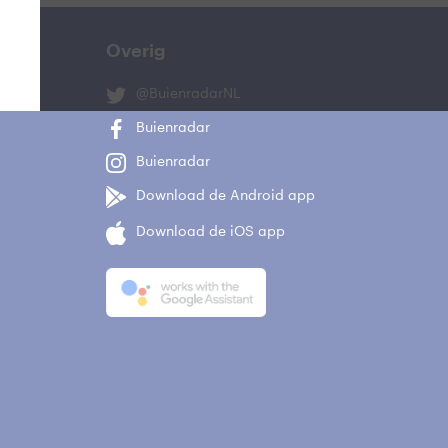
Overig
@BuienradarNL
Buienradar
Buienradar
Download de Android app
Download de iOS app