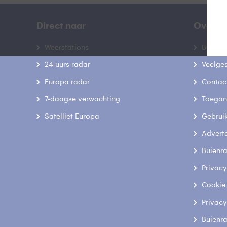
Direct naar
Over B
Weerstations
Bedrij
24 uurs radar
Veelge
Europa radar
Contac
7-daagse verwachting
Toegank
Satelliet Europa
Gebrui
Advert
Buienr
Privacy
Cookie
Privacy
Buienr