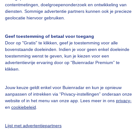
Over Buienradar
contentmetingen, doelgroepenonderzoek en ontwikkeling van
diensten. Sommige advertentie partners kunnen ook je precieze
geolocatie hiervoor gebruiken.
Bedrijfsgegevens
Veelgestelde vragen
Geef toestemming of betaal voor toegang
Door op "Gratis" te klikken, geef je toestemming voor alle
Contact
bovenstaande doeleinden. Indien je voor geen enkel doeleinde
Toegankelijkheid
toestemming wenst te geven, kun je kiezen voor een
advertentievrije ervaring door op “Buienradar Premium” te
Gebruikersvoorwaarden
klikken.
Adverteren
Buienradar Team
Jouw keuze geldt enkel voor Buienradar en kun je opnieuw
aanpassen of intrekken via “Privacy-instellingen” onderaan onze
Privacy beleid
website of in het menu van onze app. Lees meer in ons
privacy-
en
cookiebeleid
.
Cookie beleid
Privacy instellingen
Lijst met advertentiepartners
Gratis weerdata