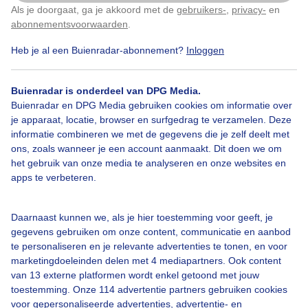
Als je doorgaat, ga je akkoord met de
gebruikers-
,
privacy-
en
Klik
hier
om dit aan te passen
abonnementsvoorwaarden
.
Heb je al een Buienradar-abonnement?
Inloggen
Bewolkt
Grijsennat
Regen
Buienradar is onderdeel van DPG Media.
Buienradar en DPG Media gebruiken cookies om informatie over
je apparaat, locatie, browser en surfgedrag te verzamelen. Deze
Bekijk slideshow
informatie combineren we met de gegevens die je zelf deelt met
ons, zoals wanneer je een account aanmaakt. Dit doen we om
het gebruik van onze media te analyseren en onze websites en
apps te verbeteren.
Een moment geduld aub...
Daarnaast kunnen we, als je hier toestemming voor geeft, je
gegevens gebruiken om onze content, communicatie en aanbod
te personaliseren en je relevante advertenties te tonen, en voor
marketingdoeleinden delen met 4 mediapartners. Ook content
van 13 externe platformen wordt enkel getoond met jouw
toestemming. Onze 114 advertentie partners gebruiken cookies
voor gepersonaliseerde advertenties, advertentie- en