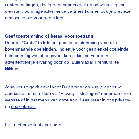
contentmetingen, doelgroepenonderzoek en ontwikkeling van
diensten. Sommige advertentie partners kunnen ook je precieze
Bedrijfsgegevens
geolocatie hiervoor gebruiken.
Veelgestelde vragen
Geef toestemming of betaal voor toegang
Contact
Door op "Gratis" te klikken, geef je toestemming voor alle
Toegankelijkheid
bovenstaande doeleinden. Indien je voor geen enkel doeleinde
toestemming wenst te geven, kun je kiezen voor een
Gebruikersvoorwaarden
advertentievrije ervaring door op “Buienradar Premium” te
klikken.
Adverteren
Buienradar Team
Jouw keuze geldt enkel voor Buienradar en kun je opnieuw
Privacy beleid
aanpassen of intrekken via “Privacy-instellingen” onderaan onze
website of in het menu van onze app. Lees meer in ons
privacy-
Cookie beleid
en
cookiebeleid
.
Privacy instellingen
Gratis weerdata
Lijst met advertentiepartners
@BuienradarNL