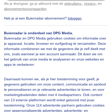
Als je doorgaat, ga je akkoord met de
gebruikers-
,
privacy-
en
Klik
hier
om dit aan te passen
abonnementsvoorwaarden
.
Heb je al een Buienradar-abonnement?
Inloggen
Buiigelucht
Nattedag
Wolken
Buienradar is onderdeel van DPG Media.
Buienradar en DPG Media gebruiken cookies om informatie over
Bekijk slideshow
je apparaat, locatie, browser en surfgedrag te verzamelen. Deze
informatie combineren we met de gegevens die je zelf deelt met
ons, zoals wanneer je een account aanmaakt. Dit doen we om
het gebruik van onze media te analyseren en onze websites en
apps te verbeteren.
Een moment geduld aub...
Daarnaast kunnen we, als je hier toestemming voor geeft, je
gegevens gebruiken om onze content, communicatie en aanbod
te personaliseren en je relevante advertenties te tonen, en voor
marketingdoeleinden delen met 4 mediapartners. Ook content
van 13 externe platformen wordt enkel getoond met jouw
toestemming. Onze 114 advertentie partners gebruiken cookies
voor gepersonaliseerde advertenties, advertentie- en
Over Buienradar