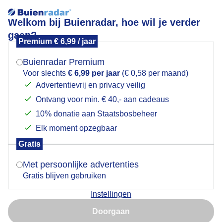
Welkom bij Buienradar, hoe wil je verder
gaan?
Premium € 6,99 / jaar
Mogen we je locatie gebruiken voor het
Weer een bui in de maak
weer?
Buienradar Premium
Voor slechts
€ 6,99 per jaar
(€ 0,58 per maand)
Advertentievrij en privacy veilig
Ontvang voor min. € 40,- aan cadeaus
Indien je hier nog geen akkoord op hebt gegeven,
verschijnt er zo een pop-up uit je browser waarin
10% donatie aan Staatsbosbeheer
deze toestemming gevraagd wordt.
Elk moment opzegbaar
Gratis
Is goed, toon de popup
Met persoonlijke advertenties
Gratis blijven gebruiken
Een van de vele buien die vandaag overtrekken
Instellingen
Nu niet, misschien later
Door: Toon Boons
Gemaakt: 04-06-2026, 45x bekeken
Doorgaan
Gebruik je Safari en wil je niet elke dag deze pop-up zien?