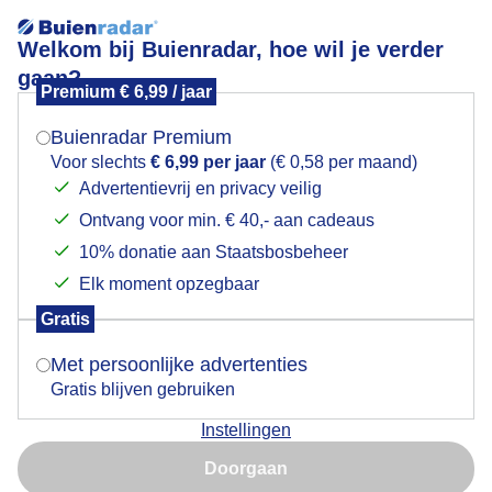
Welkom bij Buienradar, hoe wil je verder
gaan?
Premium € 6,99 / jaar
Mogen we je locatie gebruiken voor het
Ondergaande zon in Spanje
weer?
Buienradar Premium
Voor slechts
€ 6,99 per jaar
(€ 0,58 per maand)
Advertentievrij en privacy veilig
Ontvang voor min. € 40,- aan cadeaus
Indien je hier nog geen akkoord op hebt gegeven,
verschijnt er zo een pop-up uit je browser waarin
10% donatie aan Staatsbosbeheer
deze toestemming gevraagd wordt.
Elk moment opzegbaar
Gratis
Is goed, toon de popup
Met persoonlijke advertenties
Gratis blijven gebruiken
Instellingen
Nu niet, misschien later
Doorgaan
Gebruik je Safari en wil je niet elke dag deze pop-up zien?