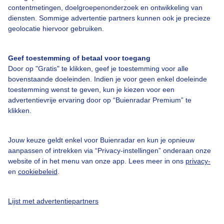
contentmetingen, doelgroepenonderzoek en ontwikkeling van
diensten. Sommige advertentie partners kunnen ook je precieze
geolocatie hiervoor gebruiken.
Geef toestemming of betaal voor toegang
Over Buienradar
Door op "Gratis" te klikken, geef je toestemming voor alle
bovenstaande doeleinden. Indien je voor geen enkel doeleinde
Bedrijfsgegevens
toestemming wenst te geven, kun je kiezen voor een
advertentievrije ervaring door op “Buienradar Premium” te
Veelgestelde vragen
klikken.
Contact
Toegankelijkheid
Jouw keuze geldt enkel voor Buienradar en kun je opnieuw
aanpassen of intrekken via “Privacy-instellingen” onderaan onze
Gebruikersvoorwaarden
website of in het menu van onze app. Lees meer in ons
privacy-
en
cookiebeleid
.
Adverteren
Buienradar Team
Lijst met advertentiepartners
Privacy beleid
Cookie beleid