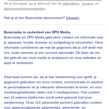
Als je doorgaat, ga je akkoord met de
gebruikers-
,
privacy-
en
Klik
hier
om dit aan te passen
Zonsondergang aan het strand in La Carihuela rond
abonnementsvoorwaarden
.
22.00 uur. Het was 32 graden ‘savonds.
Heb je al een Buienradar-abonnement?
Inloggen
Door: margreet van Belgum
Gemaakt: 03-06-2026, 166x bekeken
Buienradar is onderdeel van DPG Media.
Buienradar en DPG Media gebruiken cookies om informatie over
je apparaat, locatie, browser en surfgedrag te verzamelen. Deze
informatie combineren we met de gegevens die je zelf deelt met
Lente
Wolken
Zonsondergang
ons, zoals wanneer je een account aanmaakt. Dit doen we om
het gebruik van onze media te analyseren en onze websites en
apps te verbeteren.
Bekijk slideshow
Daarnaast kunnen we, als je hier toestemming voor geeft, je
gegevens gebruiken om onze content, communicatie en aanbod
te personaliseren en je relevante advertenties te tonen, en voor
marketingdoeleinden delen met 4 mediapartners. Ook content
van 13 externe platformen wordt enkel getoond met jouw
Een moment geduld aub...
toestemming. Onze 114 advertentie partners gebruiken cookies
voor gepersonaliseerde advertenties, advertentie- en