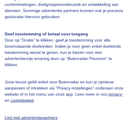
contentmetingen, doelgroepenonderzoek en ontwikkeling van
diensten. Sommige advertentie partners kunnen ook je precieze
Bedrijfsgegevens
geolocatie hiervoor gebruiken.
Veelgestelde vragen
Geef toestemming of betaal voor toegang
Contact
Door op "Gratis" te klikken, geef je toestemming voor alle
Toegankelijkheid
bovenstaande doeleinden. Indien je voor geen enkel doeleinde
toestemming wenst te geven, kun je kiezen voor een
Gebruikersvoorwaarden
advertentievrije ervaring door op “Buienradar Premium” te
klikken.
Adverteren
Buienradar Team
Jouw keuze geldt enkel voor Buienradar en kun je opnieuw
Privacy beleid
aanpassen of intrekken via “Privacy-instellingen” onderaan onze
website of in het menu van onze app. Lees meer in ons
privacy-
Cookie beleid
en
cookiebeleid
.
Privacy instellingen
Gratis weerdata
Lijst met advertentiepartners
@BuienradarNL