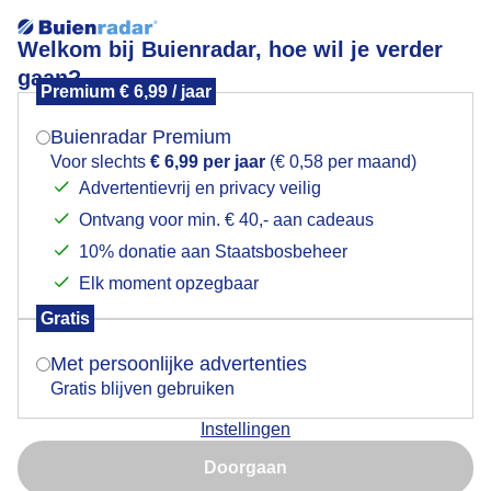
Welkom bij Buienradar, hoe wil je verder
gaan?
Premium € 6,99 / jaar
Mogen we je locatie gebruiken voor het
Kokmeeuw
weer?
Buienradar Premium
Voor slechts
€ 6,99 per jaar
(€ 0,58 per maand)
Advertentievrij en privacy veilig
Ontvang voor min. € 40,- aan cadeaus
Indien je hier nog geen akkoord op hebt gegeven,
verschijnt er zo een pop-up uit je browser waarin
10% donatie aan Staatsbosbeheer
deze toestemming gevraagd wordt.
Elk moment opzegbaar
Gratis
Is goed, toon de popup
Met persoonlijke advertenties
Gratis blijven gebruiken
Foto 2/5
Instellingen
Nu niet, misschien later
Door: Jonathan van Meggelen
Gemaakt: 02-06-2026, 69x bekeken
Doorgaan
Gebruik je Safari en wil je niet elke dag deze pop-up zien?