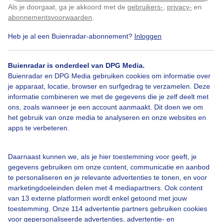
Als je doorgaat, ga je akkoord met de
gebruikers-
,
privacy-
en
Klik
hier
om dit aan te passen
abonnementsvoorwaarden
.
Heb je al een Buienradar-abonnement?
Inloggen
Dieren
Buienradar is onderdeel van DPG Media.
Buienradar en DPG Media gebruiken cookies om informatie over
Bekijk slideshow
je apparaat, locatie, browser en surfgedrag te verzamelen. Deze
informatie combineren we met de gegevens die je zelf deelt met
ons, zoals wanneer je een account aanmaakt. Dit doen we om
het gebruik van onze media te analyseren en onze websites en
apps te verbeteren.
Een moment geduld aub...
Daarnaast kunnen we, als je hier toestemming voor geeft, je
gegevens gebruiken om onze content, communicatie en aanbod
te personaliseren en je relevante advertenties te tonen, en voor
marketingdoeleinden delen met 4 mediapartners. Ook content
van 13 externe platformen wordt enkel getoond met jouw
toestemming. Onze 114 advertentie partners gebruiken cookies
voor gepersonaliseerde advertenties, advertentie- en
Over Buienradar