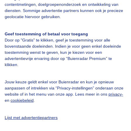
contentmetingen, doelgroepenonderzoek en ontwikkeling van
diensten. Sommige advertentie partners kunnen ook je precieze
Over Buienradar
geolocatie hiervoor gebruiken.
Bedrijfsgegevens
Geef toestemming of betaal voor toegang
Veelgestelde vragen
Door op "Gratis" te klikken, geef je toestemming voor alle
bovenstaande doeleinden. Indien je voor geen enkel doeleinde
Contact
toestemming wenst te geven, kun je kiezen voor een
Toegankelijkheid
advertentievrije ervaring door op “Buienradar Premium” te
klikken.
Gebruikersvoorwaarden
Adverteren
Jouw keuze geldt enkel voor Buienradar en kun je opnieuw
aanpassen of intrekken via “Privacy-instellingen” onderaan onze
Buienradar Team
website of in het menu van onze app. Lees meer in ons
privacy-
Privacy beleid
en
cookiebeleid
.
Cookie beleid
Lijst met advertentiepartners
Privacy instellingen
Gratis weerdata