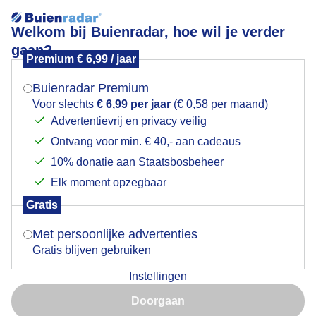
Welkom bij Buienradar, hoe wil je verder
gaan?
Premium € 6,99 / jaar
Mogen we je locatie gebruiken voor het
Zwaar onweer afgelopen weekend (bliksem)
weer?
Buienradar Premium
Voor slechts
€ 6,99 per jaar
(€ 0,58 per maand)
Advertentievrij en privacy veilig
Ontvang voor min. € 40,- aan cadeaus
Indien je hier nog geen akkoord op hebt gegeven,
verschijnt er zo een pop-up uit je browser waarin
10% donatie aan Staatsbosbeheer
deze toestemming gevraagd wordt.
Elk moment opzegbaar
Gratis
Is goed, toon de popup
Met persoonlijke advertenties
Gratis blijven gebruiken
Instellingen
Nu niet, misschien later
Zwaar onweer afgelopen weekend boven België
Doorgaan
Gebruik je Safari en wil je niet elke dag deze pop-up zien?