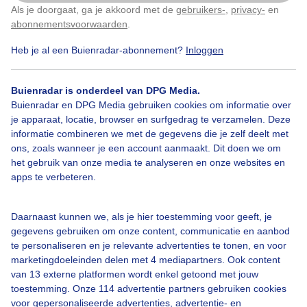
Als je doorgaat, ga je akkoord met de
gebruikers-
,
privacy-
en
Klik
hier
om dit aan te passen
Door: Wouter van Bernebeek
Gemaakt: 01-06-2026, 117x bekeken
abonnementsvoorwaarden
.
Heb je al een Buienradar-abonnement?
Inloggen
Bliksem
Zomer
Onweer
Buienradar is onderdeel van DPG Media.
Buienradar en DPG Media gebruiken cookies om informatie over
je apparaat, locatie, browser en surfgedrag te verzamelen. Deze
informatie combineren we met de gegevens die je zelf deelt met
Bekijk slideshow
ons, zoals wanneer je een account aanmaakt. Dit doen we om
het gebruik van onze media te analyseren en onze websites en
apps te verbeteren.
Daarnaast kunnen we, als je hier toestemming voor geeft, je
Een moment geduld aub...
gegevens gebruiken om onze content, communicatie en aanbod
te personaliseren en je relevante advertenties te tonen, en voor
marketingdoeleinden delen met 4 mediapartners. Ook content
van 13 externe platformen wordt enkel getoond met jouw
toestemming. Onze 114 advertentie partners gebruiken cookies
voor gepersonaliseerde advertenties, advertentie- en