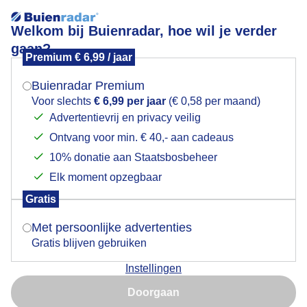
Welkom bij Buienradar, hoe wil je verder
gaan?
Premium € 6,99 / jaar
Mogen we je locatie gebruiken voor het
Windstil en sluierbewolking
weer?
Buienradar Premium
Voor slechts
€ 6,99 per jaar
(€ 0,58 per maand)
Advertentievrij en privacy veilig
Ontvang voor min. € 40,- aan cadeaus
Indien je hier nog geen akkoord op hebt gegeven,
verschijnt er zo een pop-up uit je browser waarin
10% donatie aan Staatsbosbeheer
deze toestemming gevraagd wordt.
Elk moment opzegbaar
Gratis
Is goed, toon de popup
Met persoonlijke advertenties
Gratis blijven gebruiken
Instellingen
Nu niet, misschien later
Doorgaan
Gebruik je Safari en wil je niet elke dag deze pop-up zien?