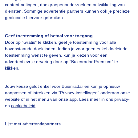
contentmetingen, doelgroepenonderzoek en ontwikkeling van
diensten. Sommige advertentie partners kunnen ook je precieze
geolocatie hiervoor gebruiken.
Geef toestemming of betaal voor toegang
Over Buienradar
Door op "Gratis" te klikken, geef je toestemming voor alle
bovenstaande doeleinden. Indien je voor geen enkel doeleinde
toestemming wenst te geven, kun je kiezen voor een
Bedrijfsgegevens
advertentievrije ervaring door op “Buienradar Premium” te
klikken.
Veelgestelde vragen
Contact
Jouw keuze geldt enkel voor Buienradar en kun je opnieuw
Toegankelijkheid
aanpassen of intrekken via “Privacy-instellingen” onderaan onze
website of in het menu van onze app. Lees meer in ons
privacy-
Gebruikersvoorwaarden
en
cookiebeleid
.
Adverteren
Buienradar Team
Lijst met advertentiepartners
Privacy beleid