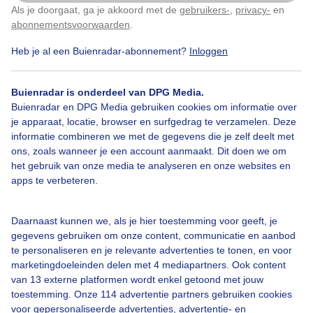
Vanochtend was het windstil en was geen rimpeltje op
Als je doorgaat, ga je akkoord met de
gebruikers-
,
privacy-
en
Klik
hier
om dit aan te passen
het water Het water van dit vennetje werd daardoor
abonnementsvoorwaarden
.
een spiegel De lucht was blauw met enkel een beetje
sluierbewolking en een vliegtuigstreep
Heb je al een Buienradar-abonnement?
Inloggen
Door: Dyonice Huntink
Gemaakt: 30-05-2026, 110x bekeken
Buienradar is onderdeel van DPG Media.
Buienradar en DPG Media gebruiken cookies om informatie over
je apparaat, locatie, browser en surfgedrag te verzamelen. Deze
informatie combineren we met de gegevens die je zelf deelt met
#spiegelglad_water
#windstil
#sluierbewolking
ons, zoals wanneer je een account aanmaakt. Dit doen we om
het gebruik van onze media te analyseren en onze websites en
apps te verbeteren.
Bekijk slideshow
Daarnaast kunnen we, als je hier toestemming voor geeft, je
gegevens gebruiken om onze content, communicatie en aanbod
te personaliseren en je relevante advertenties te tonen, en voor
marketingdoeleinden delen met 4 mediapartners. Ook content
van 13 externe platformen wordt enkel getoond met jouw
toestemming. Onze 114 advertentie partners gebruiken cookies
Een moment geduld aub...
voor gepersonaliseerde advertenties, advertentie- en