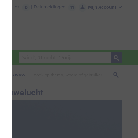
tie:
Files
| Treinmeldingen
Mijn Account
0
11
foto & video:
 blauwelucht