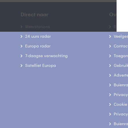
Direct naar
Over B
Weerstations
Bedrij
24 uurs radar
Veelge
Europa radar
Contac
7-daagse verwachting
Toegank
Satelliet Europa
Gebrui
Advert
Buienr
Privacy
Cookie
Privacy
Buienr