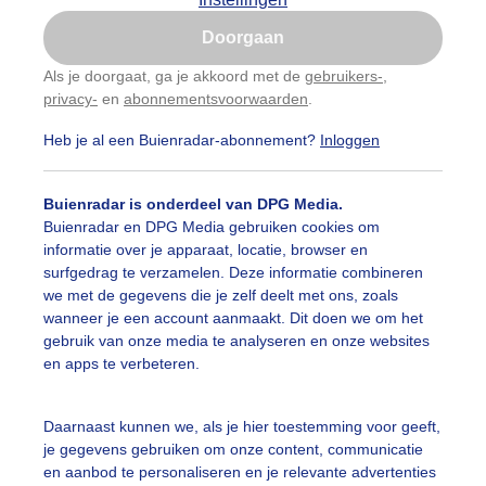
Is goed, toon de popup
Doorgaan
Nu niet, misschien later
Als je doorgaat, ga je akkoord met de
gebruikers-
,
privacy-
en
abonnementsvoorwaarden
.
Gebruik je Safari en wil je niet elke dag deze pop-up
zien?
Heb je al een Buienradar-abonnement?
Inloggen
Klik
hier
om dit aan te passen
Buienradar is onderdeel van DPG Media.
Buienradar en DPG Media gebruiken cookies om
informatie over je apparaat, locatie, browser en
surfgedrag te verzamelen. Deze informatie combineren
we met de gegevens die je zelf deelt met ons, zoals
wanneer je een account aanmaakt. Dit doen we om het
gebruik van onze media te analyseren en onze websites
en apps te verbeteren.
Daarnaast kunnen we, als je hier toestemming voor geeft,
je gegevens gebruiken om onze content, communicatie
en aanbod te personaliseren en je relevante advertenties