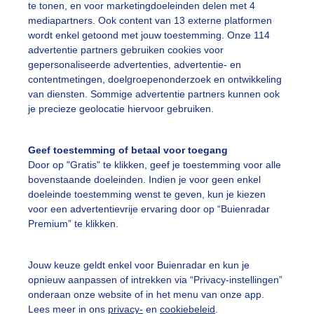
te tonen, en voor marketingdoeleinden delen met 4
mediapartners. Ook content van 13 externe platformen
wordt enkel getoond met jouw toestemming. Onze 114
advertentie partners gebruiken cookies voor
gepersonaliseerde advertenties, advertentie- en
anse margriet past perfect bij een blauwelucht
contentmetingen, doelgroepenonderzoek en ontwikkeling
van diensten. Sommige advertentie partners kunnen ook
r: Dilia van Zon
Gemaakt: 25-05-2026, 34x bekeken
je precieze geolocatie hiervoor gebruiken.
lauwelucht
Margrietje
Geenwolkjeaandelucht
Geef toestemming of betaal voor toegang
Door op "Gratis" te klikken, geef je toestemming voor alle
bovenstaande doeleinden. Indien je voor geen enkel
ekijk slideshow
doeleinde toestemming wenst te geven, kun je kiezen
voor een advertentievrije ervaring door op “Buienradar
Premium” te klikken.
Jouw keuze geldt enkel voor Buienradar en kun je
opnieuw aanpassen of intrekken via “Privacy-instellingen”
Een moment geduld
onderaan onze website of in het menu van onze app.
Lees meer in ons
privacy-
en
cookiebeleid
.