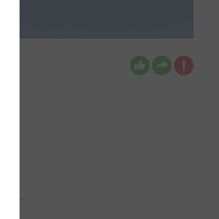
 aub...