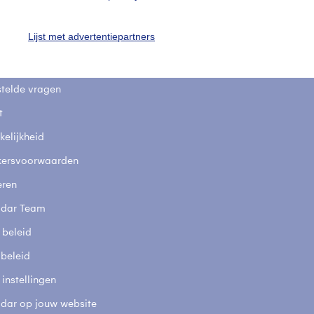
uienradar
Mijn weer
Lijst met advertentiepartners
fsgegevens
De Bilt
stelde vragen
t
elijkheid
kersvoorwaarden
eren
adar Team
 beleid
 beleid
 instellingen
adar op jouw website