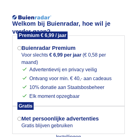
Reisinforma
Welkom bij Buienradar, hoe wil je
verder gaan?
Premium € 6,99 / jaar
Buienradar Premium
Voor slechts
€ 6,99 per jaar
(€ 0,58 per
wijd
Foto en video
Weerzine
maand)
Mogen we je locatie gebruiken voor
Advertentievrij en privacy veilig
het weer?
Zoeken in 
Ontvang voor min. € 40,- aan cadeaus
10% donatie aan Staatsbosbeheer
paanse margriet past perfect bij een
Elk moment opzegbaar
Indien je hier nog geen akkoord op hebt
Gratis
gegeven, verschijnt er zo een pop-up uit
je browser waarin deze toestemming
Met persoonlijke advertenties
gevraagd wordt.
Gratis blijven gebruiken
Instellingen