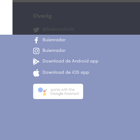
Overig
@BuienradarNL
Buienradar
Buienradar
Download de Android app
Download de iOS app