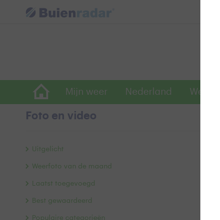
Mijn weer
Nederland
Wereld
Foto en video
S
Uitgelicht
Weerfoto van de maand
Laatst toegevoegd
Best gewaardeerd
Populaire categorieën